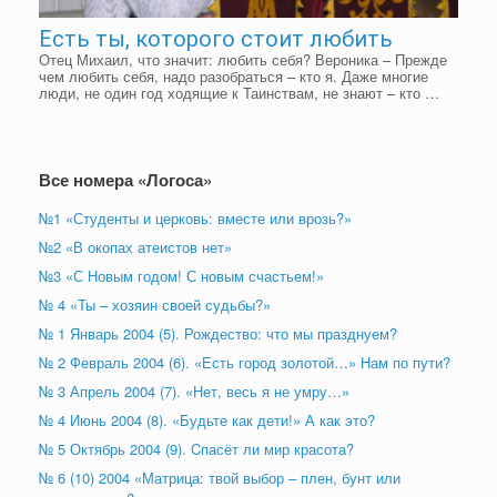
Есть ты, которого стоит любить
Отец Михаил, что значит: любить себя? Вероника – Прежде
чем любить себя, надо разобраться – кто я. Даже многие
люди, не один год ходящие к Таинствам, не знают – кто …
Все номера «Логоса»
№1 «Студенты и церковь: вместе или врозь?»
№2 «В окопах атеистов нет»
№3 «С Новым годом! С новым счастьем!»
№ 4 «Ты – хозяин своей судьбы?»
№ 1 Январь 2004 (5). Рождество: что мы празднуем?
№ 2 Февраль 2004 (6). «Есть город золотой…» Нам по пути?
№ 3 Апрель 2004 (7). «Нет, весь я не умру…»
№ 4 Июнь 2004 (8). «Будьте как дети!» А как это?
№ 5 Октябрь 2004 (9). Cпасёт ли мир красота?
№ 6 (10) 2004 «Матрица: твой выбор – плен, бунт или