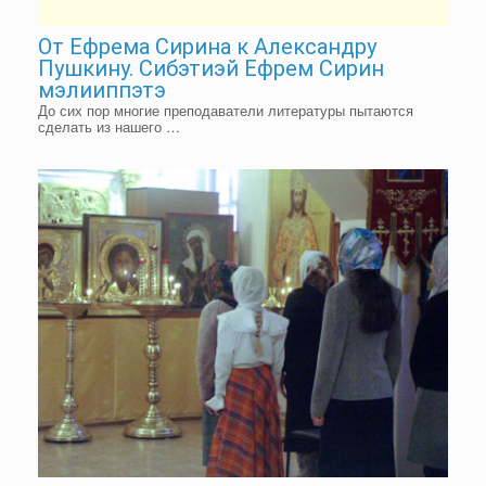
От Ефрема Сирина к Александру
Пушкину. Сибэтиэй Ефрем Сирин
мэлииппэтэ
До сих пор многие преподаватели литературы пытаются
сделать из нашего …