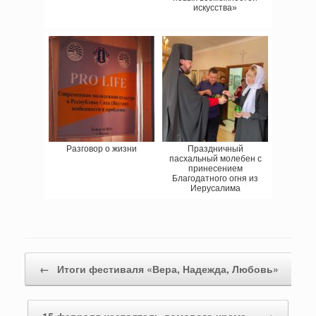
искусства»
Разговор о жизни
Праздничный
пасхальный молебен с
принесением
Благодатного огня из
Иерусалима
Навигация записи
←
Итоги фестиваля «Вера, Надежда, Любовь»
15 февраля настоятель домового храма…
→