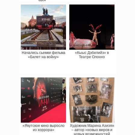
Якут...
Начались сьемки фильма
«Кыыс Дэбилийэ» в
«Билет на войну»
Театре Олонхо
«Якутское кино выросло
Художник Марина Азизян
из хоррора»
– автор «новых миров и
новых возможностей