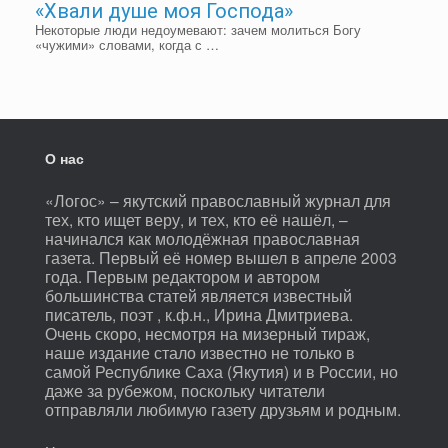
«Хвали душе моя Господа»
Некоторые люди недоумевают: зачем молиться Богу
«чужими» словами, когда с …
О нас
«Логос» – якутский православный журнал для
тех, кто ищет веру, и тех, кто её нашёл, –
начинался как молодёжная православная
газета. Первый её номер вышел в апреле 2003
года. Первым редактором и автором
большинства статей является известный
писатель, поэт , к.ф.н., Ирина Дмитриева.
Очень скоро, несмотря на мизерный тираж,
наше издание стало известно не только в
самой Республике Саха (Якутия) и в России, но
даже за рубежом, поскольку читатели
отправляли любимую газету друзьям и родным.