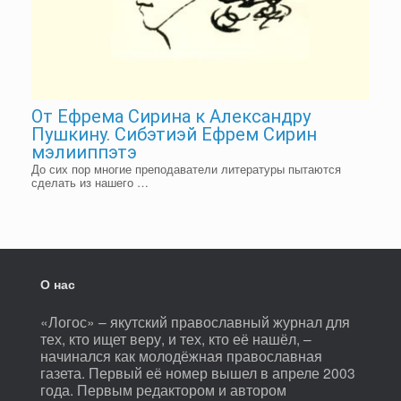
От Ефрема Сирина к Александру
Пушкину. Сибэтиэй Ефрем Сирин
мэлииппэтэ
До сих пор многие преподаватели литературы пытаются
сделать из нашего …
О нас
«Логос» – якутский православный журнал для
тех, кто ищет веру, и тех, кто её нашёл, –
начинался как молодёжная православная
газета. Первый её номер вышел в апреле 2003
года. Первым редактором и автором