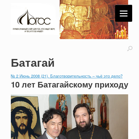
Батагай
№ 2 Июнь 2008 (21). Благотворительность – чьё это дело?
10 лет Батагайскому приходу