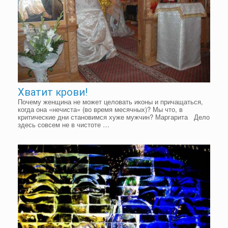
Хватит крови!
Почему женщина не может целовать иконы и причащаться,
когда она «нечиста» (во время месячных)? Мы что, в
критические дни становимся хуже мужчин? Маргарита Дело
здесь совсем не в чистоте …