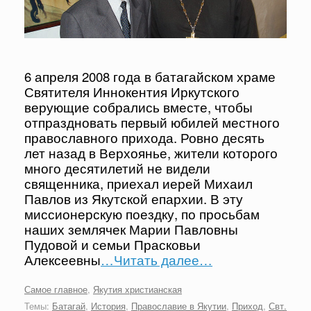
6 апреля 2008 года в батагайском храме
Святителя Иннокентия Иркутского
верующие собрались вместе, чтобы
отпраздновать первый юбилей местного
православного прихода. Ровно десять
лет назад в Верхоянье, жители которого
много десятилетий не видели
священника, приехал иерей Михаил
Павлов из Якутской епархии. В эту
миссионерскую поездку, по просьбам
наших землячек Марии Павловны
Пудовой и семьи Прасковьи
Алексеевны
…Читать далее…
Самое главное
,
Якутия христианская
Темы:
Батагай
,
История
,
Православие в Якутии
,
Приход
,
Свт.