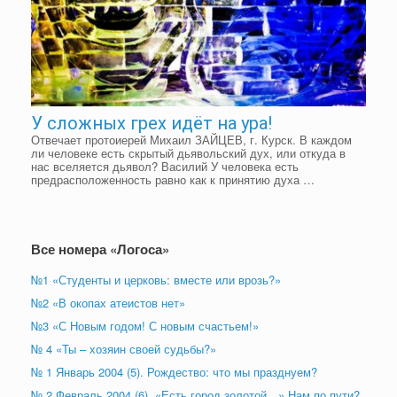
У сложных грех идёт на ура!
Отвечает протоиерей Михаил ЗАЙЦЕВ, г. Курск. В каждом
ли человеке есть скрытый дьявольский дух, или откуда в
нас вселяется дьявол? Василий У человека есть
предрасположенность равно как к принятию духа …
Все номера «Логоса»
№1 «Студенты и церковь: вместе или врозь?»
№2 «В окопах атеистов нет»
№3 «С Новым годом! С новым счастьем!»
№ 4 «Ты – хозяин своей судьбы?»
№ 1 Январь 2004 (5). Рождество: что мы празднуем?
№ 2 Февраль 2004 (6). «Есть город золотой…» Нам по пути?