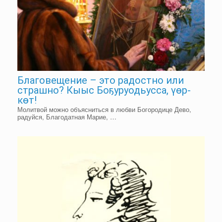
Благовещение – это радостно или
страшно? Кыыс Боҕуруодьусса, үөр-
көт!
Молитвой можно объясниться в любви Богородице Дево,
радуйся, Благодатная Марие, …