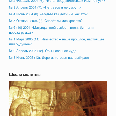
№ 2 Февраль 2004 (6). «Есть город золотой…» Нам по пути?
№ 3 Апрель 2004 (7). «Нет, весь я не умру…»
№ 4 Июнь 2004 (8). «Будьте как дети!» А как это?
№ 5 Октябрь 2004 (9). Cпасёт ли мир красота?
№ 6 (10) 2004 «Матрица: твой выбор – плен, бунт или
перезагрузка?»
№ 1 Март 2005 (11). Язычество – наше прошлое, настоящее
или будущее?
№ 2 Апрель 2005 (12). Обыкновенное чудо
№ 3 Июнь 2005 (13). Дорога, которая нас выбирает
Школа молитвы