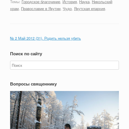
Темы:
Городское благочиние
,
История
,
Наука
,
Никольский
храм
,
Православие в Якутии
,
Чудо
,
Якутская епархия
.
№ 2 Май 2012 (31). Родить нельзя убить
Поиск по сайту
Вопросы священнику