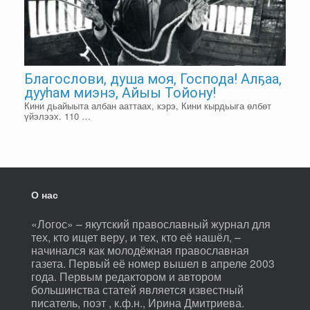
Благослови, душа моя, Господа! Алҕаа,
дууһам миэнэ, Айыы Тойону!
Кини дьайыыта албан ааттаах, кэрэ, Кини кырдьыга өлбөт
үйэлээх. 110 …
О нас
«Логос» – якутский православный журнал для
тех, кто ищет веру, и тех, кто её нашёл, –
начинался как молодёжная православная
газета. Первый её номер вышел в апреле 2003
года. Первым редактором и автором
большинства статей является известный
писатель, поэт , к.ф.н., Ирина Дмитриева.