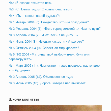
№2 «В окопах атеистов нет»
№3 «С Новым годом! С новым счастьем!»
№ 4 «Ты – хозяин своей судьбы?»
№ 1 Январь 2004 (5). Рождество: что мы празднуем?
№ 2 Февраль 2004 (6). «Есть город золотой…» Нам по пути?
№ 3 Апрель 2004 (7). «Нет, весь я не умру…»
№ 4 Июнь 2004 (8). «Будьте как дети!» А как это?
№ 5 Октябрь 2004 (9). Cпасёт ли мир красота?
№ 6 (10) 2004 «Матрица: твой выбор – плен, бунт или
перезагрузка?»
№ 1 Март 2005 (11). Язычество – наше прошлое, настоящее
или будущее?
№ 2 Апрель 2005 (12). Обыкновенное чудо
№ 3 Июнь 2005 (13). Дорога, которая нас выбирает
Школа молитвы