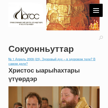
Сокуонньуттар
№ 1 Апрель 2009 (23). Здоровый дух – в здоровом теле? В
самом деле?
Христос ыарыһахтары
үтүөрдэр