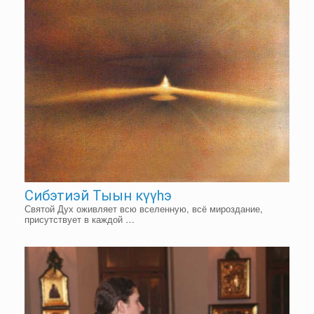
Сибэтиэй Тыын күүһэ
Святой Дух оживляет всю вселенную, всё мироздание,
присутствует в каждой …