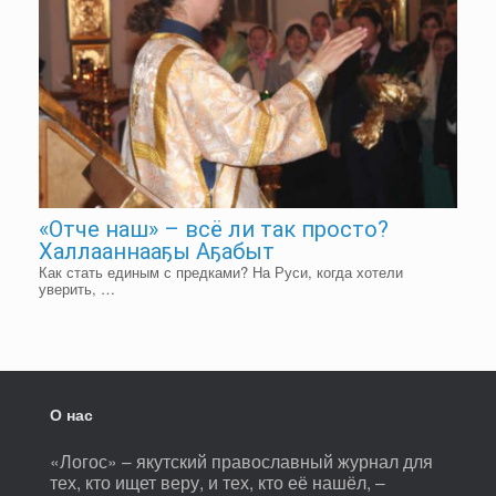
«Отче наш» – всё ли так просто?
Халлааннааҕы Аҕабыт
Как стать единым с предками? На Руси, когда хотели
уверить, …
О нас
«Логос» – якутский православный журнал для
тех, кто ищет веру, и тех, кто её нашёл, –