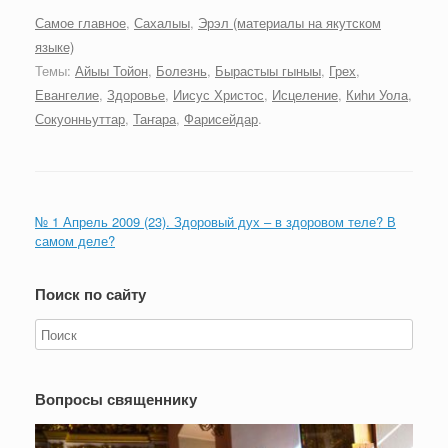
Самое главное
,
Сахалыы
,
Эрэл (материалы на якутском
языке)
Темы:
Айыы Тойон
,
Болезнь
,
Бырастыы гыныы
,
Грех
,
Евангелие
,
Здоровье
,
Иисус Христос
,
Исцеление
,
Киһи Уола
,
Сокуонньуттар
,
Таҥара
,
Фарисейдар
.
№ 1 Апрель 2009 (23). Здоровый дух – в здоровом теле? В
самом деле?
Поиск по сайту
Вопросы священнику