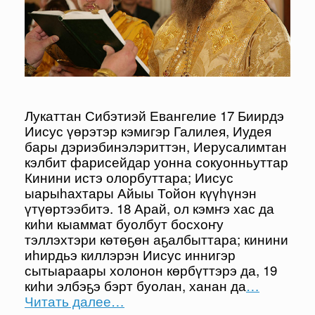
Лукаттан Сибэтиэй Евангелие 17 Биирдэ
Иисус үөрэтэр кэмигэр Галилея, Иудея
бары дэриэбинэлэриттэн, Иерусалимтан
кэлбит фарисейдар уонна сокуонньуттар
Кинини истэ олорбуттара; Иисус
ыарыһахтары Айыы Тойон күүһүнэн
үтүөртээбитэ. 18 Арай, ол кэмҥэ хас да
киһи кыаммат буолбут босхоҥу
тэллэхтэри көтөҕөн аҕалбыттара; кинини
иһирдьэ киллэрэн Иисус иннигэр
сытыараары холонон көрбүттэрэ да, 19
киһи элбэҕэ бэрт буолан, ханан да
…
Читать далее…