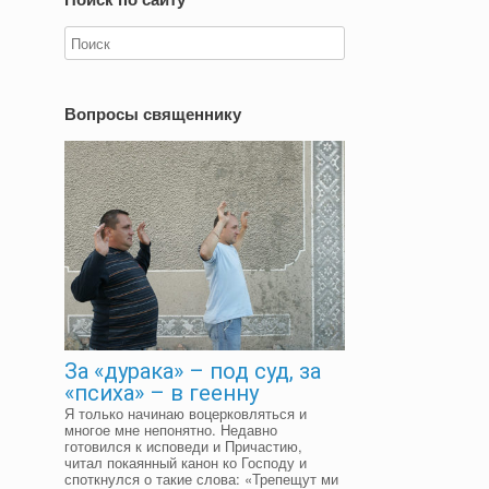
Вопросы священнику
За «дурака» – под суд, за
«психа» – в геенну
Я только начинаю воцерковляться и
многое мне непонятно. Недавно
готовился к исповеди и Причастию,
читал покаянный канон ко Господу и
споткнулся о такие слова: «Трепещут ми