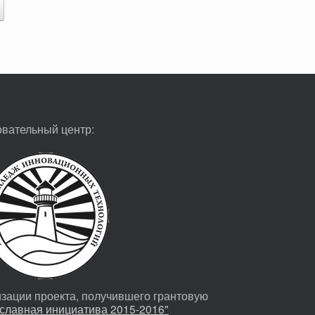
овательный центр:
изации проекта, получившего грантовую
славная инициатива 2015-2016"