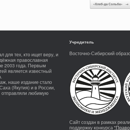
«Хлеб-да Сольба»
→
Учредитель
Восточно-Сибирский образ
 для тех, кто ищет веру, и
лодёжная православная
ле 2003 года. Первым
тей является известный
.
раж, наше издание стало
Саха (Якутия) и в России,
ли отправляли любимую
Сайт создан в рамках реал
поддержку конкурса
"Право