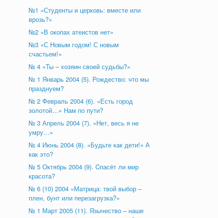
№1 «Студенты и церковь: вместе или
врозь?»
№2 «В окопах атеистов нет»
№3 «С Новым годом! С новым
счастьем!»
№ 4 «Ты – хозяин своей судьбы?»
№ 1 Январь 2004 (5). Рождество: что мы
празднуем?
№ 2 Февраль 2004 (6). «Есть город
золотой…» Нам по пути?
№ 3 Апрель 2004 (7). «Нет, весь я не
умру…»
№ 4 Июнь 2004 (8). «Будьте как дети!» А
как это?
№ 5 Октябрь 2004 (9). Cпасёт ли мир
красота?
№ 6 (10) 2004 «Матрица: твой выбор –
плен, бунт или перезагрузка?»
№ 1 Март 2005 (11). Язычество – наше