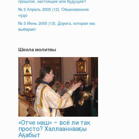
прошлое, настоящее или будущее?
№ 2 Апрель 2005 (12). Обыкновенное
чудо
№ 3 Июнь 2005 (13). Дорога, которая нас
выбирает
Школа молитвы
«Отче наш» – всё ли так
просто? Халлааннааҕы
Аҕабыт