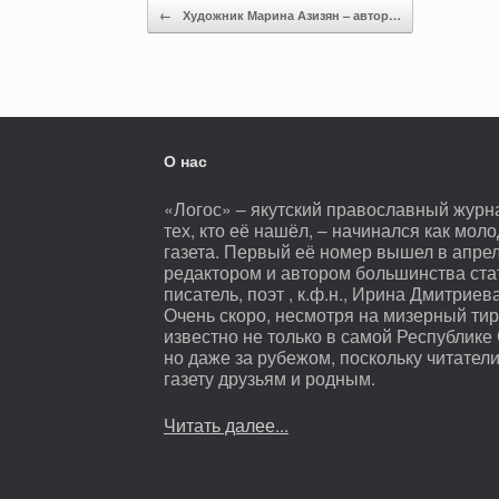
Навигация записи
←
Художник Марина Азизян – автор…
О нас
«Логос» – якутский православный журнал
тех, кто её нашёл, – начинался как мо
газета. Первый её номер вышел в апре
редактором и автором большинства ста
писатель, поэт , к.ф.н., Ирина Дмитриева
Очень скоро, несмотря на мизерный ти
известно не только в самой Республике 
но даже за рубежом, поскольку читате
газету друзьям и родным.
Читать далее...