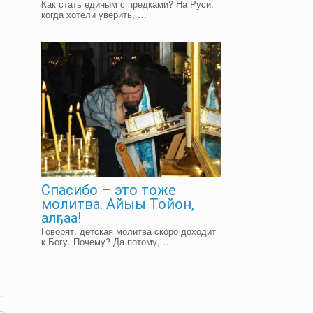
Как стать единым с предками? На Руси,
когда хотели уверить, …
Спасибо – это тоже
молитва. Айыы Тойон,
алҕаа!
Говорят, детская молитва скоро доходит
к Богу. Почему? Да потому, …