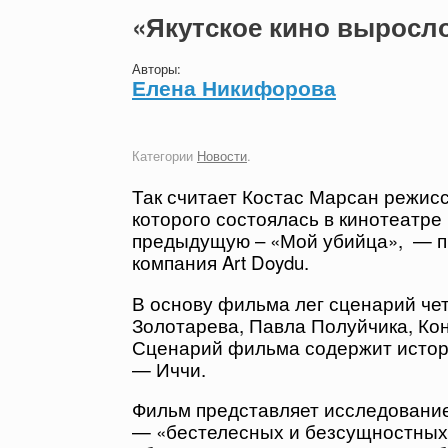
«Якутское кино выросло
Авторы:
Елена Никифорова
Категории
Новости
.
Так считает Костас Марсан режис
которого состоялась в кинотеатре
предыдущую – «Мой убийца», — п
компания Art Doydu.
В основу фильма лег сценарий че
Золотарева, Павла Полуйчика, Ко
Сценарий фильма содержит истори
— Иччи.
Фильм представляет исследование
— «бестелесных и безсущностных,