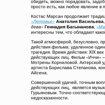
обидеть, можно порадовать, задоб
просто есть, как любое явление в 
Костас Марсан продолжает традици
«Летовье»
Анатолия Васильева
дева»
Геннадия Багынанова
,
«Ма
интересны тем, что обладают како
Такой атмосферой, безусловно, п
действия фильма: удаленное один
трагедия. Время действия: XIX ве
действующих лиц. Фильм «Иччи» –
Мотрены Корниловой. Актерской у
артиста Борислава Степанова, кон
Айсена.
Совершенной удачей, точным вопл
действующих лиц, является музык
Гурьяновым. Точно соответствующ
недосказанности.