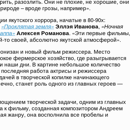
рить, разозлить. Они не плохие, не хорошие, они
природе – вроде грозы, например».
и якутского хоррора, начатые в 80-90х:
,
«Проклятая земля»
Эллэя Иванова
,
«Ночная
аппа»
Алексея Романова
. «Эти первые фильмы
й-то своей, абсолютно якутской атмосферой».
ронизан и новый фильм режиссера. Место
окое фермерское хозяйство, где разыгрывается
к и наши дни. В картине небольшое количество
 последняя работа актрисы и режиссера
дачей в творческой копилке начинающего
ечно, станет роль одного из главных героев —
ощением творческой задачи, одним из главных
а к фильму, созданная композитором Андреем
ая жанру, она восполнила все пробелы и