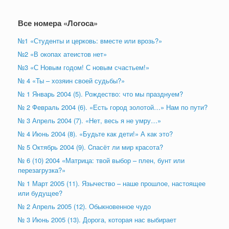
Все номера «Логоса»
№1 «Студенты и церковь: вместе или врозь?»
№2 «В окопах атеистов нет»
№3 «С Новым годом! С новым счастьем!»
№ 4 «Ты – хозяин своей судьбы?»
№ 1 Январь 2004 (5). Рождество: что мы празднуем?
№ 2 Февраль 2004 (6). «Есть город золотой…» Нам по пути?
№ 3 Апрель 2004 (7). «Нет, весь я не умру…»
№ 4 Июнь 2004 (8). «Будьте как дети!» А как это?
№ 5 Октябрь 2004 (9). Cпасёт ли мир красота?
№ 6 (10) 2004 «Матрица: твой выбор – плен, бунт или
перезагрузка?»
№ 1 Март 2005 (11). Язычество – наше прошлое, настоящее
или будущее?
№ 2 Апрель 2005 (12). Обыкновенное чудо
№ 3 Июнь 2005 (13). Дорога, которая нас выбирает