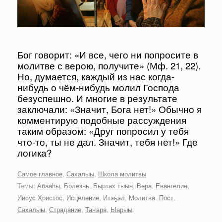
Бог говорит: «И все, чего ни попросите в
молитве с верою, получите» (Мф. 21, 22).
Но, думается, каждый из нас когда-
нибудь о чём-нибудь молил Господа
безуспешно. И многие в результате
заключали: «Значит, Бога нет!» Обычно я
комментирую подобные рассуждения
таким образом: «Друг попросил у тебя
что-то, ты не дал. Значит, тебя нет!» Где
логика?
Самое главное
,
Сахалыы
,
Школа молитвы
Темы:
Абааһы
,
Болезнь
,
Быртах тыын
,
Вера
,
Евангелие
,
Иисус Христос
,
Исцеление
,
Итэҕэл
,
Молитва
,
Пост
,
Сахалыы
,
Страдание
,
Таҥара
,
Ыарыы
.