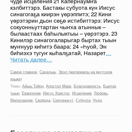
чуде исцеления 21 Капернаумҥа
кэлбиттэрэ. Бастакы субуота күн Иисус
синагогаҕа киирэн үөрэппитэ; 22 Кини
үөрэтэрин дьон сөҕө истибиттэрэ: Иисус
сокуонньуттартан чыҥха атыннык –
былаастаах баһылыктыы – үөрэтэрэ. 23
Кинилэр синагогаларыгар быртах тыын
муҥнуур киһитэ баара: 24 «Һуой, Эн
биһиэхэ тугуҥ кыһалҕатай, Назарет
…
Читать далее…
Самое главное
,
Сахалыы
,
Эрэл (материалы на якутском
языке)
Темы:
Айыы Тойон
,
Апостол Марк
,
Благодарность
,
Быртах
тыын
,
Евангелие
,
Иисус Христос
,
Исцеление
,
Любовь
,
Милосердие
,
Свобода
,
Сокуонньут
,
Субуота
,
Чудо
.