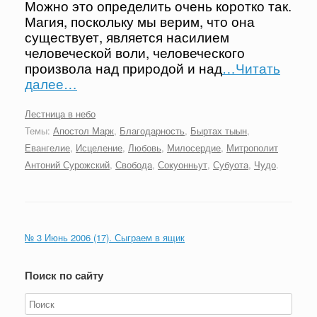
Можно это определить очень коротко так.
Магия, поскольку мы верим, что она
существует, является насилием
человеческой воли, человеческого
произвола над природой и над
…Читать
далее…
Лестница в небо
Темы:
Апостол Марк
,
Благодарность
,
Быртах тыын
,
Евангелие
,
Исцеление
,
Любовь
,
Милосердие
,
Митрополит
Антоний Сурожский
,
Свобода
,
Сокуонньут
,
Субуота
,
Чудо
.
№ 3 Июнь 2006 (17). Сыграем в ящик
Поиск по сайту