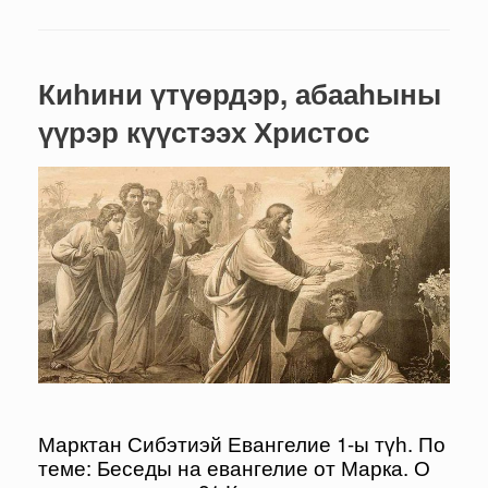
Киһини үтүөрдэр, абааһыны
үүрэр күүстээх Христос
Марктан Сибэтиэй Евангелие 1-ы түһ. По
теме: Беседы на евангелие от Марка. О