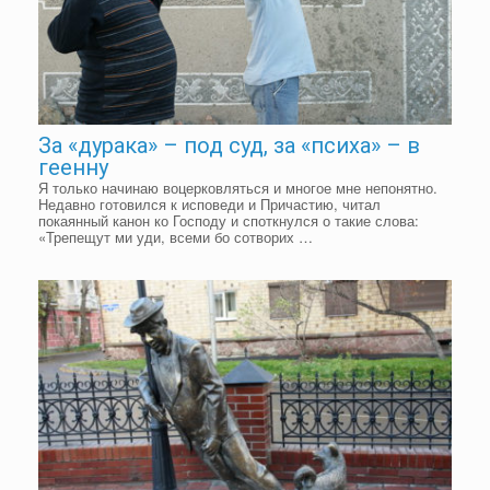
За «дурака» – под суд, за «психа» – в
геенну
Я только начинаю воцерковляться и многое мне непонятно.
Недавно готовился к исповеди и Причастию, читал
покаянный канон ко Господу и споткнулся о такие слова:
«Трепещут ми уди, всеми бо сотворих …