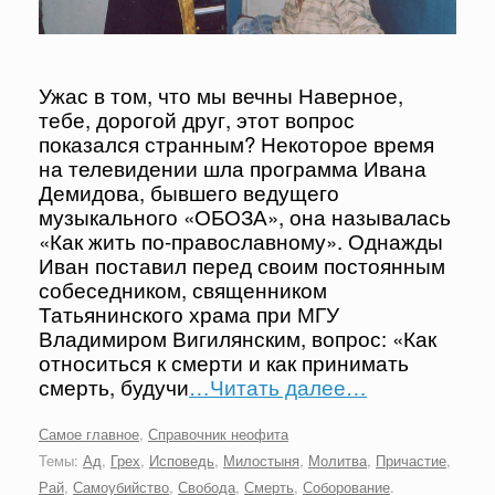
Ужас в том, что мы вечны Наверное,
тебе, дорогой друг, этот вопрос
показался странным? Некоторое время
на телевидении шла программа Ивана
Демидова, бывшего ведущего
музыкального «ОБОЗА», она называлась
«Как жить по-православному». Однажды
Иван поставил перед своим постоянным
собеседником, священником
Татьянинского храма при МГУ
Владимиром Вигилянским, вопрос: «Как
относиться к смерти и как принимать
смерть, будучи
…Читать далее…
Самое главное
,
Справочник неофита
Темы:
Ад
,
Грех
,
Исповедь
,
Милостыня
,
Молитва
,
Причастие
,
Рай
,
Самоубийство
,
Свобода
,
Смерть
,
Соборование
.