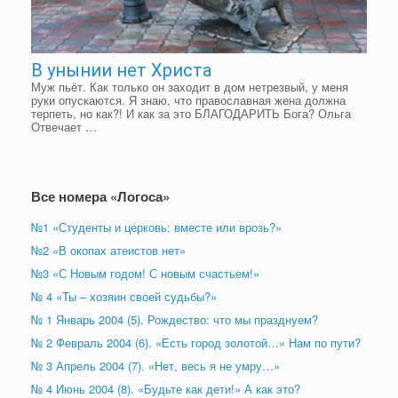
В унынии нет Христа
Муж пьёт. Как только он заходит в дом нетрезвый, у меня
руки опускаются. Я знаю, что православная жена должна
терпеть, но как?! И как за это БЛАГОДАРИТЬ Бога? Ольга
Отвечает …
Все номера «Логоса»
№1 «Студенты и церковь: вместе или врозь?»
№2 «В окопах атеистов нет»
№3 «С Новым годом! С новым счастьем!»
№ 4 «Ты – хозяин своей судьбы?»
№ 1 Январь 2004 (5). Рождество: что мы празднуем?
№ 2 Февраль 2004 (6). «Есть город золотой…» Нам по пути?
№ 3 Апрель 2004 (7). «Нет, весь я не умру…»
№ 4 Июнь 2004 (8). «Будьте как дети!» А как это?