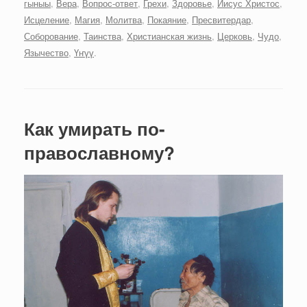
гыныы
,
Вера
,
Вопрос-ответ
,
Грехи
,
Здоровье
,
Иисус Христос
,
Исцеление
,
Магия
,
Молитва
,
Покаяние
,
Пресвитердар
,
Соборование
,
Таинства
,
Христианская жизнь
,
Церковь
,
Чудо
,
Язычество
,
Үҥүү
.
Как умирать по-
православному?