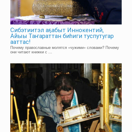
Сибэтиитэл аҕабыт Иннокентий,
Айыы Таҥараттан биһиги туспутугар
ааттас!
Почему православные молятся «чужими» словами? Почему
они читают книжки с …