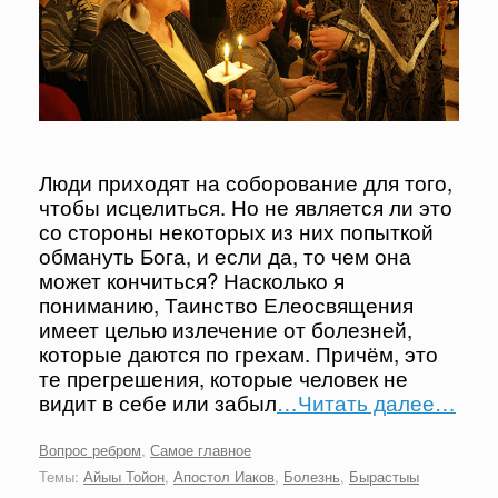
Люди приходят на соборование для того,
чтобы исцелиться. Но не является ли это
со стороны некоторых из них попыткой
обмануть Бога, и если да, то чем она
может кончиться? Насколько я
пониманию, Таинство Елеосвящения
имеет целью излечение от болезней,
которые даются по грехам. Причём, это
те прегрешения, которые человек не
видит в себе или забыл
…Читать далее…
Вопрос ребром
,
Самое главное
Темы:
Айыы Тойон
,
Апостол Иаков
,
Болезнь
,
Бырастыы