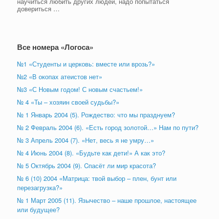
научиться любить других людей, надо попытаться
довериться …
Все номера «Логоса»
№1 «Студенты и церковь: вместе или врозь?»
№2 «В окопах атеистов нет»
№3 «С Новым годом! С новым счастьем!»
№ 4 «Ты – хозяин своей судьбы?»
№ 1 Январь 2004 (5). Рождество: что мы празднуем?
№ 2 Февраль 2004 (6). «Есть город золотой…» Нам по пути?
№ 3 Апрель 2004 (7). «Нет, весь я не умру…»
№ 4 Июнь 2004 (8). «Будьте как дети!» А как это?
№ 5 Октябрь 2004 (9). Cпасёт ли мир красота?
№ 6 (10) 2004 «Матрица: твой выбор – плен, бунт или
перезагрузка?»
№ 1 Март 2005 (11). Язычество – наше прошлое, настоящее
или будущее?