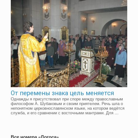
От перемены знака цель меняется
Однажды я присутствовал при споре между православным
философом А. Шубаковым и своим приятелем. Речь шла о
непонятном церковнославянском языке, на котором ведётся
служба, и его сравнении с восточными мантрами. Для …
Все номера «Логоса»