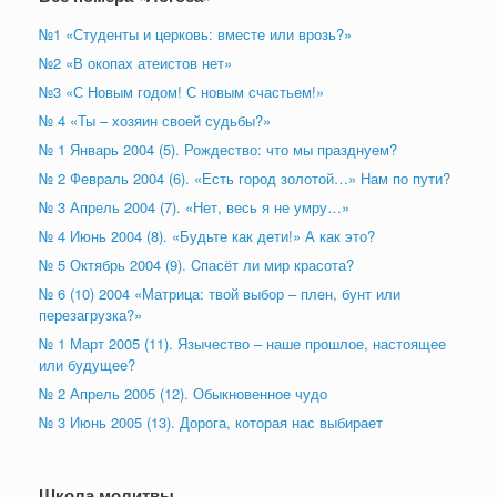
№1 «Студенты и церковь: вместе или врозь?»
№2 «В окопах атеистов нет»
№3 «С Новым годом! С новым счастьем!»
№ 4 «Ты – хозяин своей судьбы?»
№ 1 Январь 2004 (5). Рождество: что мы празднуем?
№ 2 Февраль 2004 (6). «Есть город золотой…» Нам по пути?
№ 3 Апрель 2004 (7). «Нет, весь я не умру…»
№ 4 Июнь 2004 (8). «Будьте как дети!» А как это?
№ 5 Октябрь 2004 (9). Cпасёт ли мир красота?
№ 6 (10) 2004 «Матрица: твой выбор – плен, бунт или
перезагрузка?»
№ 1 Март 2005 (11). Язычество – наше прошлое, настоящее
или будущее?
№ 2 Апрель 2005 (12). Обыкновенное чудо
№ 3 Июнь 2005 (13). Дорога, которая нас выбирает
Школа молитвы