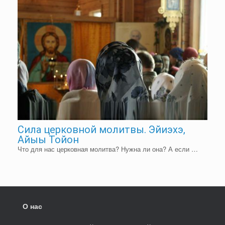
Сила церковной молитвы. Эйиэхэ,
Айыы Тойон
Что для нас церковная молитва? Нужна ли она? А если …
О нас