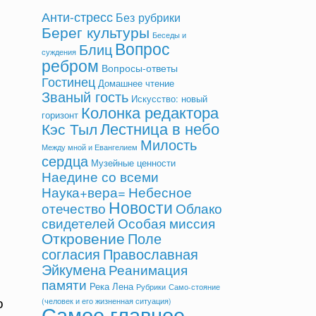
Анти-стресс
Без рубрики
Берег культуры
Беседы и
Вопрос
Блиц
суждения
ребром
Вопросы-ответы
Гостинец
Домашнее чтение
Званый гость
Искусство: новый
Колонка редактора
горизонт
Лестница в небо
Кэс Тыл
Милость
Между мной и Евангелием
сердца
Музейные ценности
Наедине со всеми
Небесное
Наука+вера=
Новости
отечество
Облако
свидетелей
Особая миссия
Откровение
Поле
согласия
Православная
Эйкумена
Реанимация
памяти
Река Лена
Рубрики
Само-стояние
о
(человек и его жизненная ситуация)
Самое главное