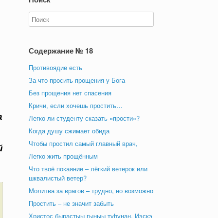
Содержание № 18
Противоядие есть
За что просить прощения у Бога
Без прощения нет спасения
Кричи, если хочешь простить…
а
Легко ли студенту сказать «прости»?
Когда душу сжимает обида
Чтобы простил самый главный врач,
й
Легко жить прощённым
Что твоё покаяние – лёгкий ветерок или
шквалистый ветер?
Молитва за врагов – трудно, но возможно
Простить – не значит забыть
Христос бырастыы гыныы туһунан. Иэскэ