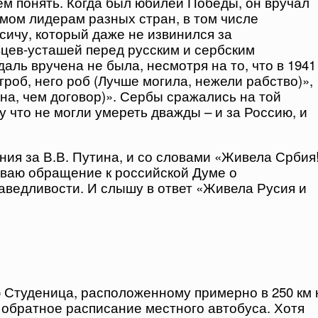
ем понять. Когда был юбилей Победы, он вручал
мом лидерам разных стран, в том числе
сичу, который даже не извинился за
вцев-усташей перед русским и сербским
аль вручена не была, несмотря на то, что в 1941
гроб, него роб (Лучше могила, нежели рабство)»,
йна, чем договор)». Сербы сражались на той
у что не могли умереть дважды – и за Россию, и
ия за В.В. Путина, и со словами «Живела Србия
ываю обращение к российской Думе о
аведливости. И слышу в ответ «Живела Русия и
Студеница, расположенному примерно в 250 км 
ь обратное расписание местного автобуса. Хотя