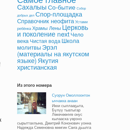
Сахалыы
Со-бытие
Собор
Спор-площадка
добрых дел
Справочник неофита
Устами
Церковь
Храмы Лены
ребёнка
и поколение next
Чело
Школа
века
Чистая вода
Эрэл
молитвы
(материалы на якутском
языке)
Якутия
!
христианская
Из этого номера
Суорун Омоллоонтон
ыччакка анаан
Икки сыллааҕыта,
Бүлүү тыатыгар
Лөкөчөөҥҥө онус
к
кылааска үөрэнэ
сырыттахпына, Дмитрий Кононович уонна
Надежда Семеновна миигин Саҥа дьылга