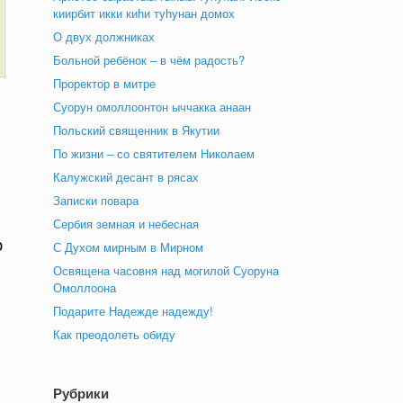
киирбит икки киһи туһунан домох
О двух должниках
Больной ребёнок – в чём радость?
Проректор в митре
Суорун омоллоонтон ыччакка анаан
Польский священник в Якутии
По жизни – со святителем Николаем
Калужский десант в рясах
и
Записки повара
Сербия земная и небесная
ю
С Духом мирным в Мирном
Освящена часовня над могилой Суоруна
Омоллоона
Подарите Надежде надежду!
Как преодолеть обиду
Рубрики