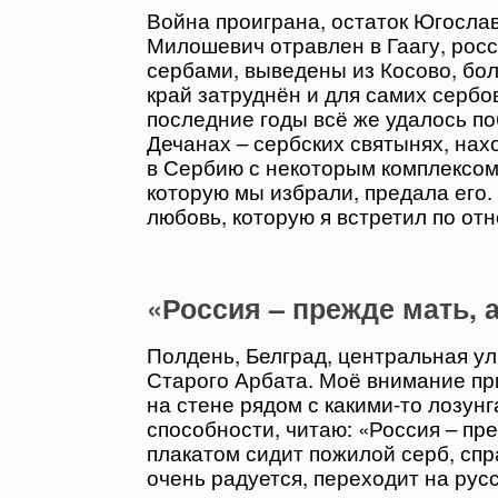
Война проиграна, остаток Югосла
Милошевич отравлен в Гаагу, росс
сербами, выведены из Косово, бол
край затруднён и для самих сербов
последние годы всё же удалось п
Дечанах – сербских святынях, нах
в Сербию с некоторым комплексом 
которую мы избрали, предала его.
любовь, которую я встретил по от
«Россия – прежде мать, 
Полдень, Белград, центральная ул
Старого Арбата. Моё внимание пр
на стене рядом с какими-то лозун
способности, читаю: «Россия – пре
плакатом сидит пожилой серб, спра
очень радуется, переходит на русс