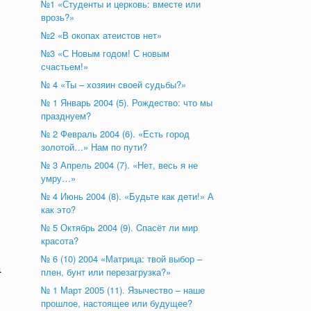
№1 «Студенты и церковь: вместе или
врозь?»
№2 «В окопах атеистов нет»
№3 «С Новым годом! С новым
счастьем!»
№ 4 «Ты – хозяин своей судьбы?»
№ 1 Январь 2004 (5). Рождество: что мы
празднуем?
№ 2 Февраль 2004 (6). «Есть город
золотой…» Нам по пути?
№ 3 Апрель 2004 (7). «Нет, весь я не
умру…»
№ 4 Июнь 2004 (8). «Будьте как дети!» А
как это?
№ 5 Октябрь 2004 (9). Cпасёт ли мир
красота?
№ 6 (10) 2004 «Матрица: твой выбор –
а
плен, бунт или перезагрузка?»
№ 1 Март 2005 (11). Язычество – наше
прошлое, настоящее или будущее?