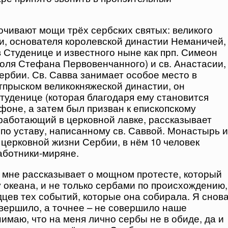
очивают мощи трёх сербских святых: великого
и, основателя королевской династии Неманичей,
 Студенице и известного ныне как прп. Симеон
роля Стефана Первовенчанного) и св. Анастасии,
ербии. Св. Савва занимает особое место в
тпрыском великокняжеской династии, он
туденице (которая благодаря ему становится
оне, а затем был призван к епископскому
работающий в церковной лавке, рассказывает
 по уставу, написанному св. Саввой. Монастырь и
 церковной жизни Сербии, в нём 10 человек
работники-миряне.
а мне рассказывает о мощном протесте, который
у океана, и не только сербами по происхождению,
дцев тех событий, которые она собирала. Я снов
овершило, а точнее – не совершило наше
имаю, что на меня лично сербы не в обиде, да и