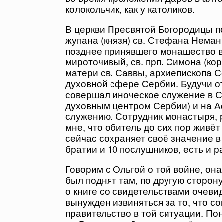
колокольчик, как у католиков.
В церкви Пресвятой Богородицы п
жупана (князя) св. Стефана Неман
позднее принявшего монашество в
мироточивый, св. прп. Симона (ко
матери св. Саввы, архиепископа С
духовной сфере Сербии. Будучи о
совершал иноческое служение в С
духовным центром Сербии) и на Аф
служению. Сотрудник монастыря, 
мне, что обитель до сих пор живёт
сейчас сохраняет своё значение в
братии и 10 послушников, есть и 
Говорим с Ольгой о той войне, он
был поднят там, по другую сторон
о книге со свидетельствами очеви
вынужден извиняться за то, что с
правительство в той ситуации. Пон