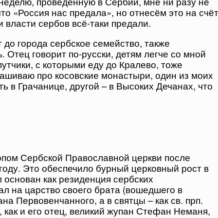
 неделю, проведённую в Сербии, мне ни разу не
то «Россия нас предала», но отнесём это на счё
 власти сербов всё-таки предали.
 до города сербское семейство, также
 Отец говорит по-русски, детям легче со мной
путчики, с которыми еду до Кралево, тоже
рашиваю про косовские монастыри, один из моих
ь в Грачанице, другой – в Высоких Дечанах, что
опом Сербской Православной церкви после
году. Это обеспечило бурный церковный рост в
 основан как резиденция сербских
ал на царство своего брата (вошедшего в
а Первовенчанного, а в святцы – как св. прп.
, как и его отец, великий жупан Стефан Неманя,