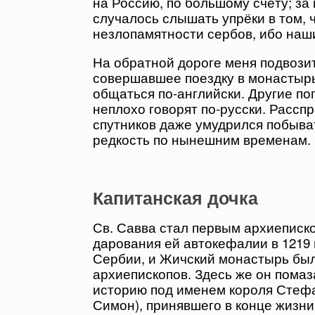
на Россию, по большому счёту; за
случалось слышать упрёки в том, ч
незлопамятности сербов, ибо наши
На обратной дороге меня подвозит
совершавшее поездку в монастырь.
общаться по-английски. Другие по
неплохо говорят по-русски. Рассп
спутников даже умудрился побыват
редкость по нынешним временам.
Капитанская дочка
Св. Савва стал первым архиеписк
дарования ей автокефалии в 1219 
Сербии, и Жичский монастырь был
архиепископов. Здесь же он помаз
историю под именем короля Стефан
Симон), принявшего в конце жизни