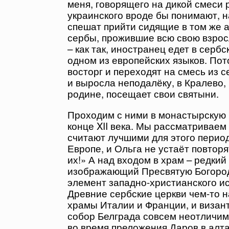
меня, говорящего на дикой смеси р
украинского вроде бы понимают, н
спешат прийти сидящие в том же а
сербы, прожившие всю свою взрос
– как так, иностранец едет в сербс
одном из европейских языков. Пото
восторг и переходят на смесь из с
и выросла неподалёку, в Кралево,
родине, посещает свои святыни.
Проходим с ними в монастырскую 
конце XII века. Мы рассматривае
считают лучшими для этого период
Европе, и Ольга не устаёт повторя
их!» А над входом в храм – редки
изображающий Пресвятую Богороди
элемент западно-христианского ис
Древние сербские церкви чем-то 
храмы Италии и Франции, и визан
собор Белграда совсем неотличим
во время преложения Даров в алт