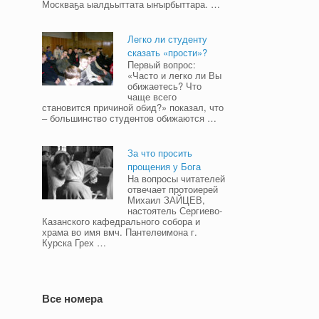
Москваҕа ыалдьыттата ыҥырбыттара. …
Легко ли студенту
сказать «прости»?
Первый вопрос:
«Часто и легко ли Вы
обижаетесь? Что
чаще всего
становится причиной обид?» показал, что
– большинство студентов обижаются …
За что просить
прощения у Бога
На вопросы читателей
отвечает протоиерей
Михаил ЗАЙЦЕВ,
настоятель Сергиево-
Казанского кафедрального собора и
храма во имя вмч. Пантелеимона г.
Курска Грех …
Все номера