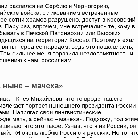
вии распался на Сербию и Черногорию,
ийские войска, с ликованием встреченные
ее сотни храмов разрушено, доступ в Косовский
. Пару раз, впрочем, мне встречались те, кому в
обывать в Печской Патриархии или Высоких
одящихся на территории Косово. Поэтому я ехал
вины перед её народом: ведь это наша власть,
 Тем сильнее меня поразила незлопамятность и
ношению к нам, россиянам.
а ныне – мачеха»
ица – Кнез-Михайлова, что-то вроде нашего
ивлекает портрет нынешнего президента России
гами. Напрягая свои лингвистические
жде мать, а сейчас – мачеха». Подхожу, под этим
шиваю, что это такое. Узнав, что я из России, он
кий: «Я очень люблю Россию и русских. Но то, чт