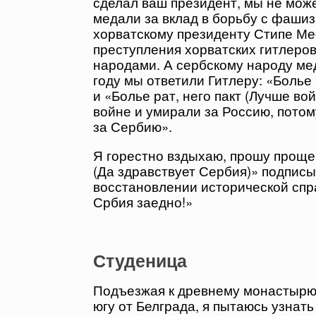
сделал ваш президент, мы не мож
медали за вклад в борьбу с фашиз
хорватскому президенту Стипе Ме
преступления хорватских гитлеро
народами. А сербскому народу мед
году мы ответили Гитлеру: «Болье 
и «Болье рат, него пакт (Лучше во
войне и умирали за Россию, потом
за Сербию».
Я горестно вздыхаю, прошу прощен
(Да здравствует Сербия)» подпис
восстановлении исторической спр
Србия заедно!»
Студеница
Подъезжая к древнему монастырю 
югу от Белграда, я пытаюсь узнат