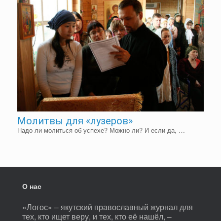
Молитвы для «лузеров»
Надо ли молиться об успехе? Можно ли? И если да, …
О нас
«Логос» – якутский православный журнал для
тех, кто ищет веру, и тех, кто её нашёл, –