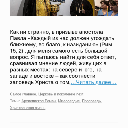
Как ни странно, в призыве апостола
Павла «Каждый из нас должен угождать
ближнему, во благо, к назиданию» (Рим.
15, 2) , для меня самого есть большой
вопрос. Я пытаюсь найти для себя ответ,
сравнивая мнение людей, живущих в
разных местах: на севере и юге, на
западе и востоке – как соотнести
заповедь Христа о том,
…Читать далее…
Самое главное
,
Церковь и поколение next
Темы:
Архиепископ Роман
,
Милосердие
,
Проповедь
,
Христианская жизнь
.