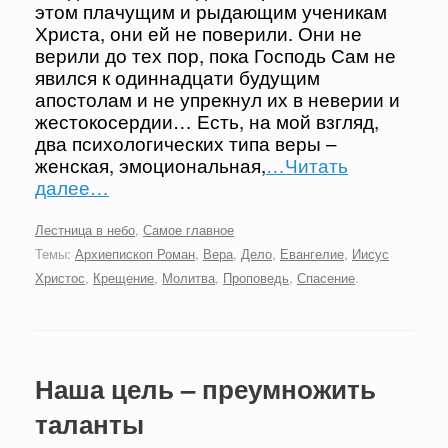
этом плачущим и рыдающим ученикам
Христа, они ей не поверили. Они не
верили до тех пор, пока Господь Сам не
явился к одиннадцати будущим
апостолам и не упрекнул их в неверии и
жестокосердии… Есть, на мой взгляд,
два психологических типа веры –
женская, эмоциональная,
…Читать
далее…
Лестница в небо
,
Самое главное
Темы:
Архиепископ Роман
,
Вера
,
Дело
,
Евангелие
,
Иисус
Христос
,
Крещение
,
Молитва
,
Проповедь
,
Спасение
.
Наша цель – преумножить
таланты