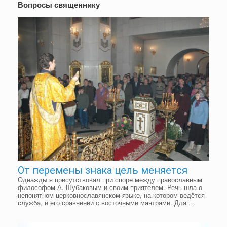
Вопросы священнику
От перемены знака цель меняется
Однажды я присутствовал при споре между православным
философом А. Шубаковым и своим приятелем. Речь шла о
непонятном церковнославянском языке, на котором ведётся
служба, и его сравнении с восточными мантрами. Для …