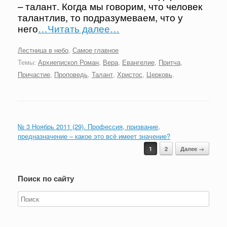
– талант. Когда мы говорим, что человек
талантлив, то подразумеваем, что у
него
…Читать далее…
Лестница в небо
,
Самое главное
Темы:
Архиепископ Роман
,
Вера
,
Евангелие
,
Притча
,
Причастие
,
Проповедь
,
Талант
,
Христос
,
Церковь
.
№ 3 Ноябрь 2011 (29). Профессия, призвание,
предназначение – какое это всё имеет значение?
Навигация записи
1
2
Далее →
Поиск по сайту