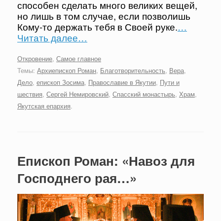
способен сделать много великих вещей,
но лишь в том случае, если позволишь
Кому-то держать тебя в Своей руке.
…
Читать далее…
Откровение
,
Самое главное
Темы:
Архиепископ Роман
,
Благотворительность
,
Вера
,
Дело
,
епископ Зосима
,
Православие в Якутии
,
Пути и
шествия
,
Сергей Немировский
,
Спасский монастырь
,
Храм
,
Якутская епархия
.
Епископ Роман: «Навоз для
Господнего рая…»