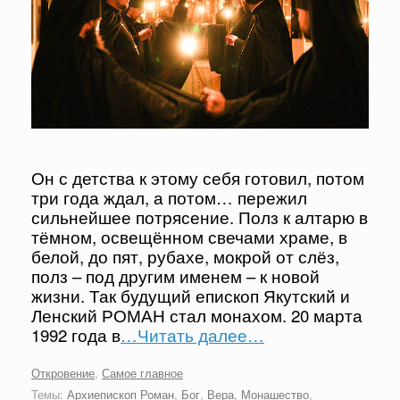
Он с детства к этому себя готовил, потом
три года ждал, а потом… пережил
сильнейшее потрясение. Полз к алтарю в
тёмном, освещённом свечами храме, в
белой, до пят, рубахе, мокрой от слёз,
полз – под другим именем – к новой
жизни. Так будущий епископ Якутский и
Ленский РОМАН стал монахом. 20 марта
1992 года в
…Читать далее…
Откровение
,
Самое главное
Темы:
Архиепископ Роман
,
Бог
,
Вера
,
Монашество
,