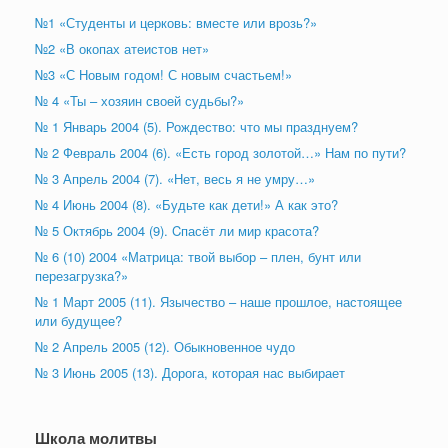
№1 «Студенты и церковь: вместе или врозь?»
№2 «В окопах атеистов нет»
№3 «С Новым годом! С новым счастьем!»
№ 4 «Ты – хозяин своей судьбы?»
№ 1 Январь 2004 (5). Рождество: что мы празднуем?
№ 2 Февраль 2004 (6). «Есть город золотой…» Нам по пути?
№ 3 Апрель 2004 (7). «Нет, весь я не умру…»
№ 4 Июнь 2004 (8). «Будьте как дети!» А как это?
№ 5 Октябрь 2004 (9). Cпасёт ли мир красота?
№ 6 (10) 2004 «Матрица: твой выбор – плен, бунт или
перезагрузка?»
№ 1 Март 2005 (11). Язычество – наше прошлое, настоящее
или будущее?
№ 2 Апрель 2005 (12). Обыкновенное чудо
№ 3 Июнь 2005 (13). Дорога, которая нас выбирает
Школа молитвы