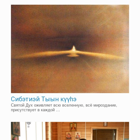
Сибэтиэй Тыын күүһэ
Святой Дух оживляет всю вселенную, всё мироздание,
присутствует в каждой …