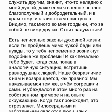
служить другим, значит, что-то неладно с
моей душой, даже если я внешне вполне
благополучный и добродетельный, и в
храм хожу, и к таинствам приступаю.
Видимо, так много во мне гордыни, что за
собой не вижу других. Стоит задуматься!
Есть неписаные законы духовной жизни:
если ты пройдёшь мимо чужой беды или
нужды, то у тебя непременно возникнут
подобные же проблемы! И как печально
тебе будет, когда сам, попав в
аналогичную ситуацию, встретишь
равнодушных людей. Наше безразличие
к нам и возвращается, как правило! Мы
наказываемся тем же, в чём согрешили
сами. Я убеждался в этом много раз на
собственном примере и на опыте
окружающих. Когда так происходит, это
отрезвляет. Милосердными и
заботливыми являются люди или с