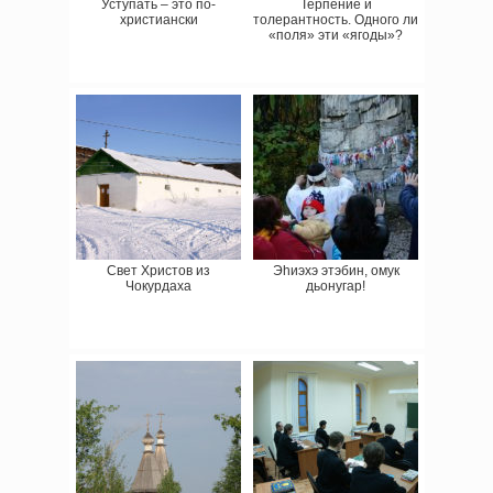
Уступать – это по-
Терпение и
христиански
толерантность. Одного ли
«поля» эти «ягоды»?
Свет Христов из
Эһиэхэ этэбин, омук
Чокурдаха
дьонугар!