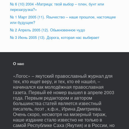
№ 6 (10) 2004 «Матрица: твой выбор – плен, бунт или
перезагрузка?»
№ 1 Март 2005 (11). Язычество – наше прошлое, настоящее
или будущее?
№ 2 Апрель 2005 (12). Обыкновенное чудо
№ 3 Июнь 2005 (13). Дорога, которая нас выбирает
О нас
«Логос» – якутский православный журнал для
тех, кто ищет веру, и тех, кто её нашёл, –
начинался как молодёжная православная
газета. Первый её номер вышел в апреле 2003
года. Первым редактором и автором
большинства статей является известный
писатель, поэт , к.ф.н., Ирина Дмитриева.
Очень скоро, несмотря на мизерный тираж,
наше издание стало известно не только в
самой Республике Саха (Якутия) и в России, но