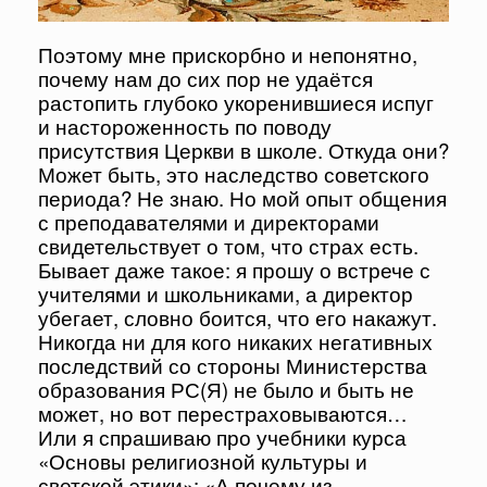
Поэтому мне прискорбно и непонятно,
почему нам до сих пор не удаётся
растопить глубоко укоренившиеся испуг
и настороженность по поводу
присутствия Церкви в школе. Откуда они?
Может быть, это наследство советского
периода? Не знаю. Но мой опыт общения
с преподавателями и директорами
свидетельствует о том, что страх есть.
Бывает даже такое: я прошу о встрече с
учителями и школьниками, а директор
убегает, словно боится, что его накажут.
Никогда ни для кого никаких негативных
последствий со стороны Министерства
образования РС(Я) не было и быть не
может, но вот перестраховываются…
Или я спрашиваю про учебники курса
«Основы религиозной культуры и
светской этики»: «А почему из