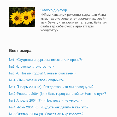
Олоххо дьулуур
«Ийэм кэпсиир» ромаҥҥа кырачаан Аана
кыыс, дьоно эрдэ өлөн хааланнар, эрэй-
муҥ бөҕөтүн эҥээринэн тэлэрин, бэйэтин
сааһыгар сөбө суох ыарахаттары
хоодуоттук …
Все номера
№1 «Студенты и церковь: вместе или врозь?»
№2 «В окопах атеистов нет»
№3 «С Новым годом! С новым счастьем!»
№ 4 «Ты – хозяин своей судьбы?»
№ 1 Январь 2004 (5). Рождество: что мы празднуем?
№ 2 Февраль 2004 (6). «Есть город золотой…» Нам по пути?
№ 3 Апрель 2004 (7). «Нет, весь я не умру…»
№ 4 Июнь 2004 (8). «Будьте как дети!» А как это?
№ 5 Октябрь 2004 (9). Cпасёт ли мир красота?