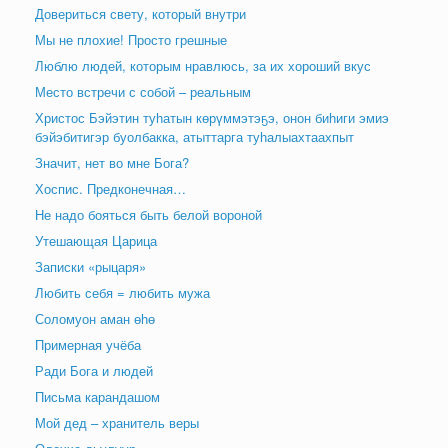
Довериться свету, который внутри
Мы не плохие! Просто грешные
Люблю людей, которым нравлюсь, за их хороший вкус
Место встречи с собой – реальным
Христос Бэйэтин туһатын көрүммэтэҕэ, онон биһиги эмиэ
бэйэбитигэр буолбакка, атыттарга туһалыахтаахпыт
Значит, нет во мне Бога?
Хоспис. Предконечная…
Не надо бояться быть белой вороной
Утешающая Царица
Записки «рыцаря»
Любить себя = любить мужа
Соломуон аман өһө
Примерная учёба
Ради Бога и людей
Письма карандашом
Мой дед – хранитель веры