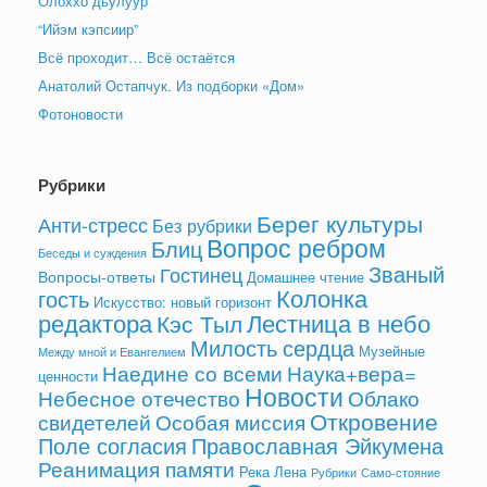
Олоххо дьулуур
“Ийэм кэпсиир”
Всё проходит… Всё остаётся
Анатолий Остапчук. Из подборки «Дом»
Фотоновости
Рубрики
Берег культуры
Анти-стресс
Без рубрики
Вопрос ребром
Блиц
Беседы и суждения
Званый
Гостинец
Вопросы-ответы
Домашнее чтение
Колонка
гость
Искусство: новый горизонт
редактора
Лестница в небо
Кэс Тыл
Милость сердца
Музейные
Между мной и Евангелием
Наедине со всеми
Наука+вера=
ценности
Новости
Небесное отечество
Облако
Откровение
свидетелей
Особая миссия
Поле согласия
Православная Эйкумена
Реанимация памяти
Река Лена
Рубрики
Само-стояние