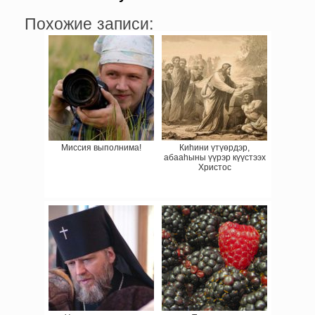
Похожие записи:
Миссия выполнима!
Киһини үтүөрдэр,
абааһыны үүрэр күүстээх
Христос