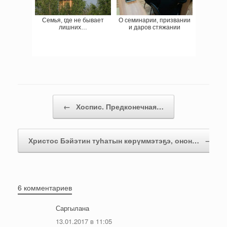
Семья, где не бывает
О семинарии, призвании
лишних…
и даров стяжании
Навигация записи
←
Хоспис. Предконечная…
Христос Бэйэтин туһатын көрүммэтэҕэ, онон…
→
6 комментариев
Саргылана
13.01.2017 в 11:05