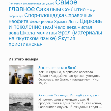
Самое
(человек и его жизненная ситуация)
главное
Сахалыы
Со-бытие
Собор
Спор-площадка
Справочник
добрых дел
Церковь
неофита
Храмы Лены
Устами ребёнка
и поколение next
Чело века
Чистая
Эрэл (материалы
Школа молитвы
вода
на якутском языке)
Якутия
христианская
Из этого номера
Значит, нет во мне Бога?
Как ни странно, в призыве апостола
Павла «Каждый из нас должен угождать
ближнему, во благо, к назиданию» (Рим.
15, 2) …
Анатолий Остапчук. Из подборки «Дом»
Я промок, хотя в комнате сухо. Я
продрог, хотя в доме тепло. Я, как кошка,
наполнился слухом, В ожидании глядя …