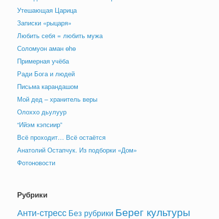
Утешающая Царица
Записки «рыцаря»
Любить себя = любить мужа
Соломуон аман өһө
Примерная учёба
Ради Бога и людей
Письма карандашом
Мой дед – хранитель веры
Олоххо дьулуур
“Ийэм кэпсиир”
Всё проходит… Всё остаётся
Анатолий Остапчук. Из подборки «Дом»
Фотоновости
Рубрики
Берег культуры
Анти-стресс
Без рубрики