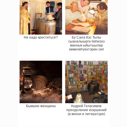
Не надо креститься?
Бу Саҥа Кэс Тылы
сыаналыырга биһиэхэ
маннык ыйытыылар
көмөлөһүөхтэрин сөп
Бывшие женщины
Андрей Геласимов:
преодоление искушений
(в жизни и литературе)