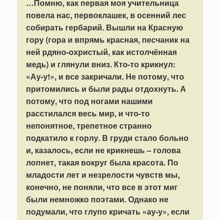
…Помню, как первая моя учительница
повела нас, первоклашек, в осенний лес
собирать гербарий. Вышли на Красную
гору (гора и впрямь красная, песчаник на
ней рдяно-охристый, как истолчённая
медь) и глянули вниз. Кто-то крикнул:
«Ау-у!», и все закричали. Не потому, что
притомились и были рады отдохнуть. А
потому, что под ногами нашими
расстилался весь мир, и что-то
непонятное, трепетное странно
подкатило к горлу. В груди стало больно
и, казалось, если не крикнешь – голова
лопнет, такая вокруг была красота. По
младости лет и незрелости чувств мы,
конечно, не поняли, что все в этот миг
были немножко поэтами. Однако не
подумали, что глупо кричать «ау-у», если