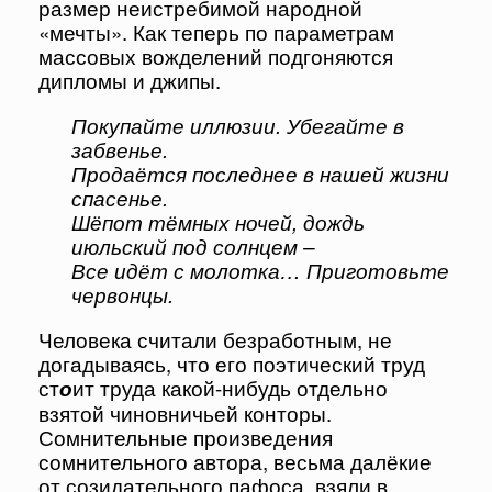
размер неистребимой народной
«мечты». Как теперь по параметрам
массовых вожделений подгоняются
дипломы и джипы.
Покупайте иллюзии. Убегайте в
забвенье.
Продаётся последнее в нашей жизни
спасенье.
Шёпот тёмных ночей, дождь
июльский под солнцем –
Все идёт с молотка… Приготовьте
червонцы.
Человека считали безработным, не
догадываясь, что его поэтический труд
ст
о
ит труда какой-нибудь отдельно
взятой чиновничьей конторы.
Сомнительные произведения
сомнительного автора, весьма далёкие
от созидательного пафоса, взяли в