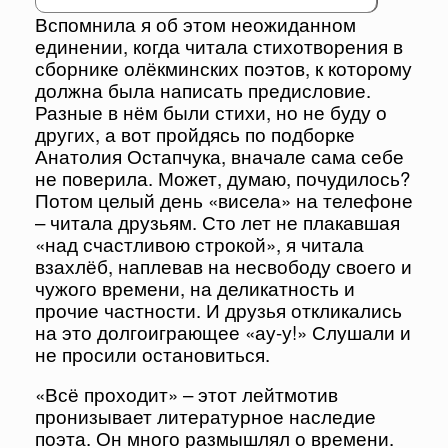
Вспомнила я об этом неожиданном
единении, когда читала стихотворения в
сборнике олёкминских поэтов, к которому
должна была написать предисловие.
Разные в нём были стихи, но не буду о
других, а вот пройдясь по подборке
Анатолия Остапчука, вначале сама себе
не поверила. Может, думаю, почудилось?
Потом целый день «висела» на телефоне
– читала друзьям. Сто лет не плакавшая
«над счастливою строкой», я читала
взахлёб, наплевав на несвободу своего и
чужого времени, на деликатность и
прочие частности. И друзья откликались
на это долгоиграющее «ау-у!» Слушали и
не просили остановиться.
«Всё проходит» – этот лейтмотив
пронизывает литературное наследие
поэта. Он много размышлял о времени.