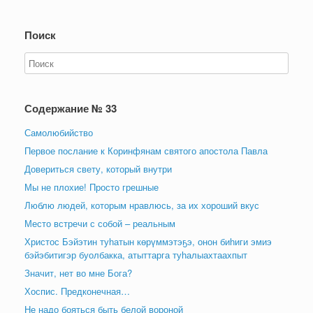
Поиск
Содержание № 33
Самолюбийство
Первое послание к Коринфянам святого апостола Павла
Довериться свету, который внутри
Мы не плохие! Просто грешные
Люблю людей, которым нравлюсь, за их хороший вкус
Место встречи с собой – реальным
Христос Бэйэтин туһатын көрүммэтэҕэ, онон биһиги эмиэ
бэйэбитигэр буолбакка, атыттарга туһалыахтаахпыт
Значит, нет во мне Бога?
Хоспис. Предконечная…
Не надо бояться быть белой вороной