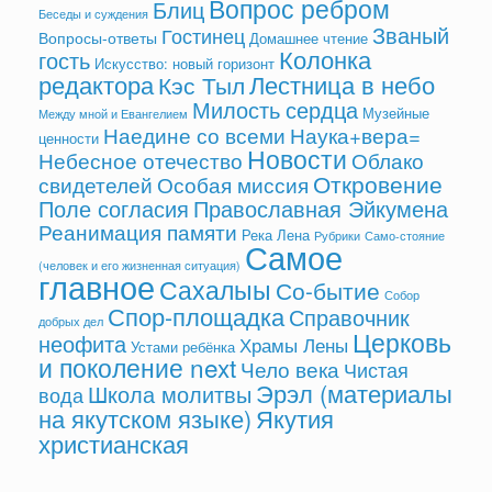
Вопрос ребром
Блиц
Беседы и суждения
Званый
Гостинец
Вопросы-ответы
Домашнее чтение
Колонка
гость
Искусство: новый горизонт
редактора
Лестница в небо
Кэс Тыл
Милость сердца
Музейные
Между мной и Евангелием
Наедине со всеми
Наука+вера=
ценности
Новости
Небесное отечество
Облако
Откровение
свидетелей
Особая миссия
Поле согласия
Православная Эйкумена
Реанимация памяти
Река Лена
Рубрики
Само-стояние
Самое
(человек и его жизненная ситуация)
главное
Сахалыы
Со-бытие
Собор
Спор-площадка
Справочник
добрых дел
Церковь
неофита
Храмы Лены
Устами ребёнка
и поколение next
Чело века
Чистая
Эрэл (материалы
Школа молитвы
вода
на якутском языке)
Якутия
христианская