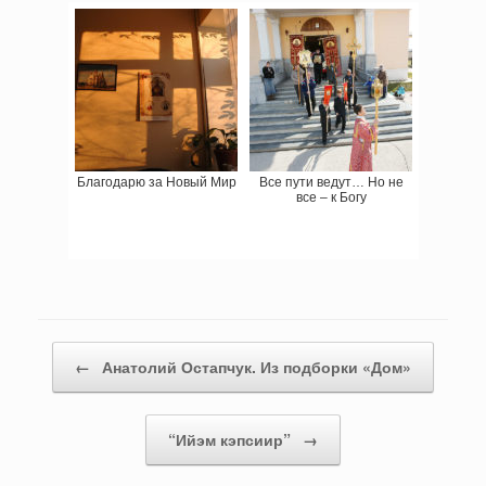
Благодарю за Новый Мир
Все пути ведут… Но не
все – к Богу
Навигация записи
←
Анатолий Остапчук. Из подборки «Дом»
“Ийэм кэпсиир”
→