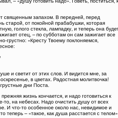
вал, – «душу готовить надо». Говеть, поститься, 
ет священным запахом. В передней, перед
нь старой, от покойной прабабушки, которая
тную, голого стекла, лампадку, и теперь она буде
ажигает отец, – по субботам он сам зажигает все
тно-грустно: «Кресту Твоему поклоняемся,
есное:
е
уше и светит от этих слов. И видится мне, за
оскресенье, в цветах. Радостная молитвочка!
 грустные дни Поста.
 прежняя жизнь кончается, и надо готовиться к
е-то, на небесах. Надо очистить душу от всех
гое. И что-то особенное около нас, невидимое и
то теперь – «такое, как душа расстается с телом»