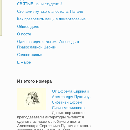
СВЯТЫЕ наши студенты!
Стопами якутского апостола: Начало
Как превратить вещь в пожертвование
Общее дело
О посте
Один на один с Богом. Исповедь в
Православной Церкви
Солнце живых
Ё – моё
Из этого номера
От Ефрема Сирина к
Александру Пушкину.
Сибэтиэй Ефрем
Сирин мэлииппэтэ
До сих пор многие
преподаватели литературы пытаются
сделать из нашего любимого поэта
Александра Сергеевича Пушкина этакого
озорника и вольнодумца. Они …