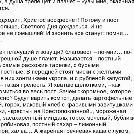
, а душа трепещет и плачет – «увы мне, окаянна
тся.
одходит, Христос воскреснет! Потому и пост
больше, Светлого Дня дождаться. И не
е не помышляй! И звонить все станут: помни…
.
ен плачущий и зовущий благовест – по-мни… по-
грешной душе плачет. Называется – постный
ь самые расхожие тарелки, с бурыми
постные. В передней стоят миски с желтыми
в них зонтичками укропа, и с рубленой капустой,
– такая прелесть. Я хватаю щепотками, – как
омиться во весь пост. Зачем скоромное, которое
кусно? Будут варить компот, делать картофельные
, горох, маковый хлеб с красивыми завитушками
ки, «кресты» на Крестопоклонной.., мороженая
, засахаренный миндаль, горох моченый, бублик
 рябиновая, постный сахар – лимонный,
ри, халва… А жареная гречневая каша с луком,