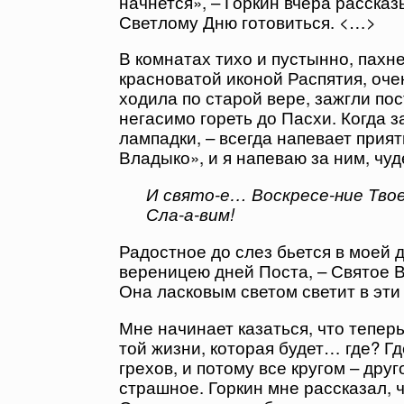
начнется», – Горкин вчера рассказы
Светлому Дню готовиться. <…>
В комнатах тихо и пустынно, пахн
красноватой иконой Распятия, оче
ходила по старой вере, зажгли пос
негасимо гореть до Пасхи. Когда з
лампадки, – всегда напевает прия
Владыко», и я напеваю за ним, чуд
И свято-е… Воскресе-ние Тво
Сла-а-вим!
Радостное до слез бьется в моей д
вереницею дней Поста, – Святое В
Она ласковым светом светит в эти
Мне начинает казаться, что теперь
той жизни, которая будет… где? Гд
грехов, и потому все кругом – дру
страшное. Горкин мне рассказал, ч