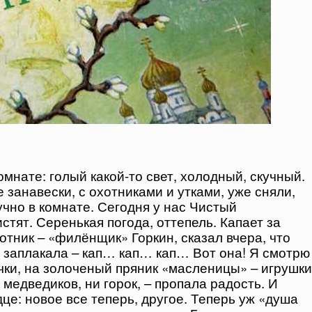
омнате: голый какой-то свет, холодный, скучный.
 занавески, с охотниками и утками, уже сняли,
скучно в комнате. Сегодня у нас Чистый
истят. Серенькая погода, оттепель. Капает за
отник – «филёнщик» Горкин, сказал вчера, что
и заплакала – кап… кап… кап… Вот она! Я смотрю
ки, на золоченый пряник «масленицы» – игрушки
 медведиков, ни горок, – пропала радость. И
це: новое все теперь, другое. Теперь уж «душа