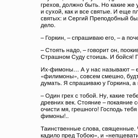
грехов, должно быть. Но какие же 
и сухой, как и все святые. И еще 
святых: и Сергий Преподобный бы
дело.
– Горкин, – спрашиваю его, – а по
– Стоять надо, – говорит он, пооки
Страшном Суду стоишь. И бойся! 
Их-фимоны… А у нас называют – 
«филимоны», совсем смешно, будт
думать. Я спрашиваю у Горкина, 
– Один грех с тобой. Ну, какие т
древних век. Стояние – покаяние 
очисти мя, грешного! Господь тебя
фимоны!..
Таинственные слова, священные. Ч
кадило пред Тобою», и «непщевати 