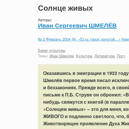
Солнце живых
Авторы:
Иван Сергеевич ШМЕЛЁВ
№ 2 Февраль 2004 (6). «Есть город золотой…» Нам
Берег культуры
Темы:
Иван Шмелёв
,
Культура
,
Литература
,
Пост
.
Оказавшись в эмиграции в 1922 год
Шмелёв первое время писал исключи
и беззакониях. Прежде всего, в свое
письме к П.Б. Струве он обронил: «В 
нибудь свяжутся с книгой (в паралл
«Солнцем живых» – это для меня, ко
ЖИВОГО и подлинно светлого, что, б
Животворящее проявление Духа Жива