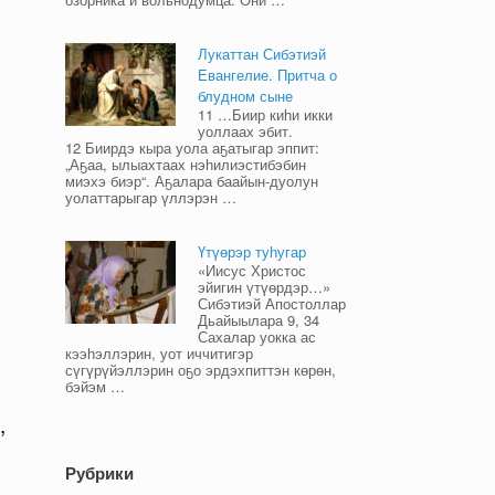
Лукаттан Сибэтиэй
Евангелие. Притча о
блудном сыне
11 …Биир киһи икки
уоллаах эбит.
12 Биирдэ кыра уола аҕатыгар эппит:
„Аҕаа, ылыахтаах нэһилиэстибэбин
миэхэ биэр“. Аҕалара баайын-дуолун
уолаттарыгар үллэрэн …
Үтүөрэр туһугар
«Иисус Христос
эйигин үтүөрдэр…»
Сибэтиэй Апостоллар
Дьайыылара 9, 34
Сахалар уокка ас
кээһэллэрин, уот иччитигэр
сүгүрүйэллэрин оҕо эрдэхпиттэн көрөн,
бэйэм …
,
Рубрики