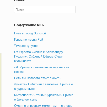
Содержание № 6
Путь в Город Золотой
Город по имени Рай
Үтүөрэр туһугар
От Ефрема Сирина к Александру
Пушкину. Сибэтиэй Ефрем Сирин
мэлииппэтэ
«Я обращу в поклон нерасторопность
жеста»
Есть ты, которого стоит любить
Лукаттан Сибэтиэй Евангелие. Притча о
блудном сыне
Митрополит Антоний Сурожский. Притча
о блудном сыне
Судя по опросным моментам, – сплошь