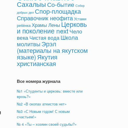
я
Сахалыы
Со-бытие
Собор
Спор-площадка
добрых дел
Справочник неофита
Устами
Церковь
Храмы Лены
ребёнка
и поколение next
Чело
Школа
века
Чистая вода
Эрэл
молитвы
(материалы на якутском
языке)
Якутия
христианская
Все номера журнала
№1 «Студенты и церковь: вместе или
врозь?»
№2 «В окопах атеистов нет»
и
№3 «С Новым годом! С новым
счастьем!»
№ 4 «Ты – хозяин своей судьбы?»