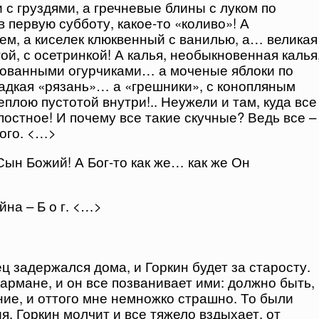
 с груздями, а гречневые блины с луком по
 первую субботу, какое-то «коливо»! А
ем, а киселек клюквенный с ванилью, а… великая
ой, с осетринкой! А калья, необыкновенная калья
инованными огурчиками… а моченые яблоки по
ладкая «рязань»… а «грешники», с конопляным
еплою пустотой внутри!.. Неужели и там, куда все
 постное! И почему все такие скучные? Ведь все –
ного. <…>
Сын Божий! А Бог-то как же… как же Он
йна – Б о г. <…>
ц задержался дома, и Горкин будет за старосту.
кармане, и он все позванивает ими: должно быть,
ние, и оттого мне немножко страшно. То были
я. Горкин молчит и все тяжело вздыхает, от