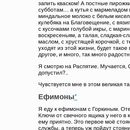
запить кваском! А постные пирожки
субботам… а кутья с мармеладом в
миндальное молоко с белым кисел
кулебяка на Благовещение, с вязиг
с кусочками голубой икры, с мар
воскресеньям, а талая, сладкая-с
маслом, с хрустящей корочкой, с т
уходят из этой жизни, будет такое
другое, и много, так много радост
Я смотрю на Распятие. Мучается, 
допустил?..
Чувствуется мне в этом великая та
*
Ефимоны
Я еду к ефимонам с Горкиным. Оте
Ключи от свечного ящика у него в 
ему приятно. Это первое моё стоя
службы, а теперь уж пойдут стояни