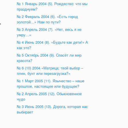
№ 1 Январь 2004 (5). Рождество: что мы
празднуем?
№ 2 Февраль 2004 (6). «Есть город
,
золотой…» Нам по пути?
№ 3 Апрель 2004 (7). «Нет, весь я не
умру…»
№ 4 Июнь 2004 (8). «Будьте как дети!» А
как это?
№ 5 Октябрь 2004 (9). Cпасёт ли мир
красота?
№ 6 (10) 2004 «Матрица: твой выбор –
плен, бунт или перезагрузка?»
№ 1 Март 2005 (11). Язычество – наше
прошлое, настоящее или будущее?
№ 2 Апрель 2005 (12). Обыкновенное
чудо
№ 3 Июнь 2005 (13). Дорога, которая нас
выбирает