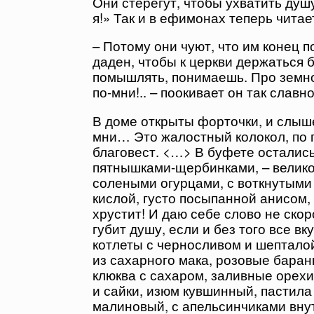
Они стерегут, чтобы ухватить душу
я!» Так и в ефимонах теперь читае
– Потому они чуют, что им конец п
даден, чтобы к церкви держаться 
помышлять, понимаешь. Про земно
по-мни!.. – поокивает он так славно
В доме открыты форточки, и слыш
мни… Это жалостный колокол, по 
благовест. <…> В буфете осталис
пятнышками-щербинками, – велико
солеными огурцами, с воткнутыми 
кислой, густо посыпанной анисом, 
хрустит! И даю себе слово не скор
губит душу, если и без того все в
котлеты с черносливом и шепталой
из сахарного мака, розовые баран
клюква с сахаром, заливные орехи
и сайки, изюм кувшинный, пастила
малиновый, с апельсинчиками внут