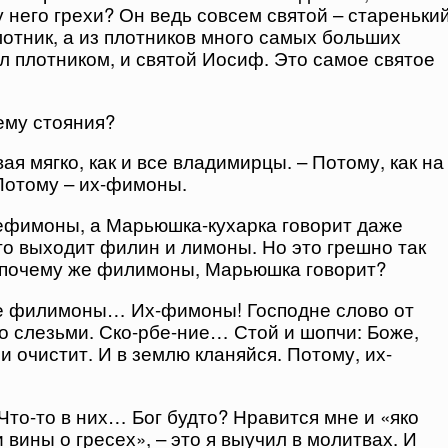
у него грехи? Он ведь совсем святой – стареньки
плотник, а из плотников много самых больших
л плотником, и святой Иосиф. Это самое святое
чему стояния?
вая мягко, как и все владимирцы. – Потому, как на
Потому – их-фимоны.
ефимоны, а Марьюшка-кухарка говорит даже
о выходит филин и лимоны. Но это грешно так
а почему же филимоны, Марьюшка говорит?
ебе филимоны… Их-фимоны! Господне слово от
со слезьми. Ско-рбе-ние… Стой и шопчи: Боже,
 и очистит. И в землю кланяйся. Потому, их-
то-то в них… Бог будто? Нравится мне и «яко
вины о гресех», – это я выучил в молитвах. И