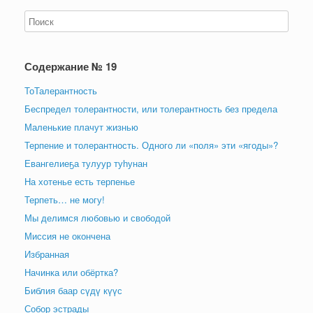
Содержание № 19
ТоТалерантность
Беспредел толерантности, или толерантность без предела
Маленькие плачут жизнью
Терпение и толерантность. Одного ли «поля» эти «ягоды»?
Евангелиеҕа тулуур туһунан
На хотенье есть терпенье
Терпеть… не могу!
Мы делимся любовью и свободой
Миссия не окончена
Избранная
Начинка или обёртка?
Библия баар сүдү күүс
Собор эстрады