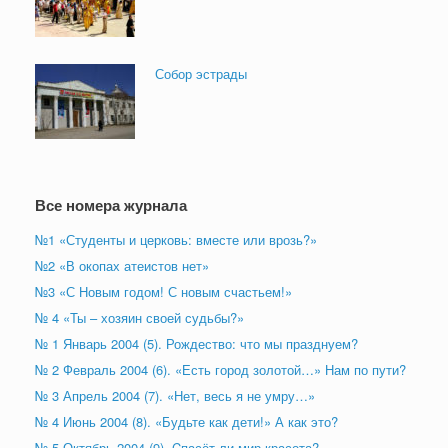
Собор эстрады
Все номера журнала
№1 «Студенты и церковь: вместе или врозь?»
№2 «В окопах атеистов нет»
№3 «С Новым годом! С новым счастьем!»
№ 4 «Ты – хозяин своей судьбы?»
№ 1 Январь 2004 (5). Рождество: что мы празднуем?
№ 2 Февраль 2004 (6). «Есть город золотой…» Нам по пути?
№ 3 Апрель 2004 (7). «Нет, весь я не умру…»
№ 4 Июнь 2004 (8). «Будьте как дети!» А как это?
№ 5 Октябрь 2004 (9). Cпасёт ли мир красота?