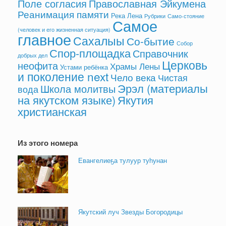
Поле согласия
Православная Эйкумена
Реанимация памяти
Река Лена
Рубрики
Само-стояние
Самое
(человек и его жизненная ситуация)
главное
Сахалыы
Со-бытие
Собор
Спор-площадка
Справочник
добрых дел
Церковь
неофита
Храмы Лены
Устами ребёнка
и поколение next
Чело века
Чистая
Эрэл (материалы
Школа молитвы
вода
на якутском языке)
Якутия
христианская
Из этого номера
Евангелиеҕа тулуур туһунан
Якутский луч Звезды Богородицы