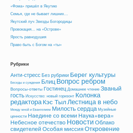
«Фома» пришёл в Якутию
Семья, где не бывает лишних…
Якутский луч Звезды Богородицы
Провокация… на «Острове»
Ярость равнодушия
Право быть с Богом на «ты»
Рубрики
Берег культуры
Анти-стресс
Без рубрики
Вопрос ребром
Блиц
Беседы и суждения
Званый
Гостинец
Вопросы-ответы
Домашнее чтение
Колонка
гость
Искусство: новый горизонт
редактора
Лестница в небо
Кэс Тыл
Милость сердца
Музейные
Между мной и Евангелием
Наедине со всеми
Наука+вера=
ценности
Новости
Небесное отечество
Облако
Откровение
свидетелей
Особая миссия