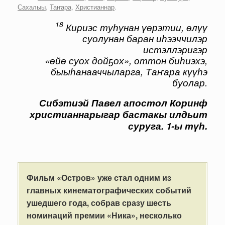
Сахалыы
,
Таҥара
,
Христианнар
.
18
Кириэс туһунан үөрэтии, өлүү
суолунан баран иһээччилэр
истэллэригэр
«өйө суох дойҕох», оттон биһиэхэ,
быыһанааччыларга, Таҥара күүһэ
буолар.
Сибэтиэй Павел апостол Коринф
христианнарыгар бастакы илдьит
суруга. 1-ы түһ.
Фильм «
Остров»
уже
стал
одним
из
главных
кинематографических
событий
ушедшего
года,
собрав
сразу
шесть
номинаций
премии «
Ника»,
несколько