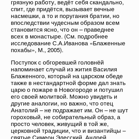
грязную работу, ведёт себя скандально,
спит, где придётся, вызывает вечные
насмешки, а то и поругания братии, но
впоследствии чудесным образом всем
становится ясно, что он – праведнее
всех в монастыре. (См. подробнее
исследование С.А.Иванова «Блаженные
похабы», М., 2005).
Поступок с обгоревшей головнёй
напоминает случай из жития Василия
Блаженного, который на царском обеде
также в нестандартной форме дал знать
царю о пожаре в Новогороде и потушил
его своей молитвой. Можно увидеть и
другие аналогии, но важно, что отец
Анатолий – не подражает им. Он – не шут
гороховый, не собирательный образ, а
просто человек, живущий в той же,
церковной традиции, что и византийцы –
святые Симеон Эдесский, Андрей