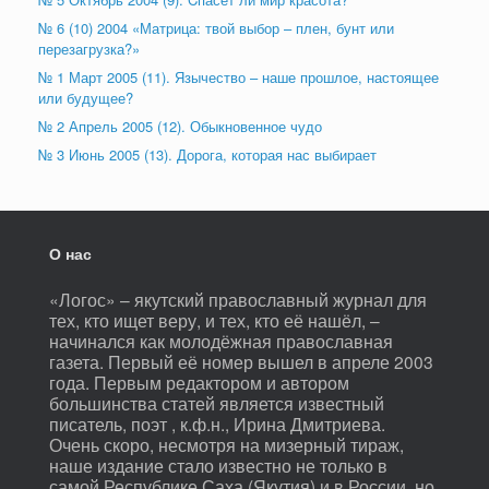
№ 6 (10) 2004 «Матрица: твой выбор – плен, бунт или
перезагрузка?»
№ 1 Март 2005 (11). Язычество – наше прошлое, настоящее
или будущее?
№ 2 Апрель 2005 (12). Обыкновенное чудо
№ 3 Июнь 2005 (13). Дорога, которая нас выбирает
О нас
«Логос» – якутский православный журнал для
тех, кто ищет веру, и тех, кто её нашёл, –
начинался как молодёжная православная
газета. Первый её номер вышел в апреле 2003
года. Первым редактором и автором
большинства статей является известный
писатель, поэт , к.ф.н., Ирина Дмитриева.
Очень скоро, несмотря на мизерный тираж,
наше издание стало известно не только в
самой Республике Саха (Якутия) и в России, но