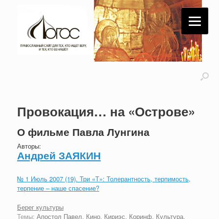
Провокация… на «Острове»
О фильме Павла Лунгина
Авторы:
Андрей ЗАЯКИН
№ 1 Июль 2007 (19). Три «Т»: Толерантность, терпимость,
терпение – наше спасение?
Берег культуры
Темы:
Апостол Павел
,
Кино
,
Кириэс
,
Коринф
,
Культура
,