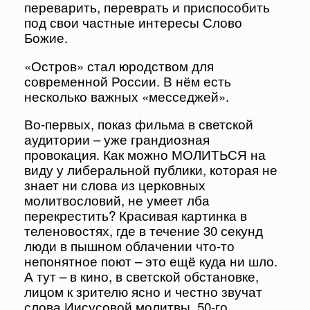
переварить, переврать и приспособить
под свои частные интересы Слово
Божие.
«Остров» стал юродством для
современной России. В нём есть
несколько важных «месседжей».
Во-первых, показ фильма в светской
аудитории – уже грандиозная
провокация. Как можно МОЛИТЬСЯ на
виду у либеральной публики, которая не
знает ни слова из церковных
молитвословий, не умеет лба
перекрестить? Красивая картинка в
теленовостях, где в течение 30 секунд
люди в пышном облачении что-то
непонятное поют – это ещё куда ни шло.
А тут – в кино, в светской обстановке,
лицом к зрителю ясно и честно звучат
слова Иисусовой молитвы, 50-го