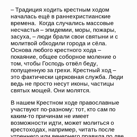
– Традиция ходить крестным ходом
началась ещё в раннехристианские
времена. Когда случались массовые
несчастья – эпидемии, моры, пожары,
засуха, – люди брали свои святыни и с
молитвой обходили города и сёла.
Основа любого крестного хода –
покаяние, общее соборное моление о
том, чтобы Господь отвёл беду,
попущенную за грехи. Крестный ход –
это фактически церковная служба. Люди
ведь не просто несут иконы, частицы
святых мощей. Они молятся.
В нашем Крестном ходе православные
участвуют по-разному: тот, кто сам по
каким-то причинам не имеет
возможности идти, может молиться о
крестоходах, например, читать после
утреннего или вечернего правила по две