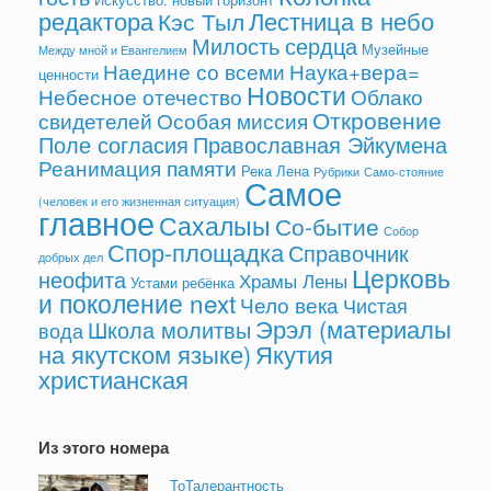
редактора
Лестница в небо
Кэс Тыл
Милость сердца
Музейные
Между мной и Евангелием
Наедине со всеми
Наука+вера=
ценности
Новости
Небесное отечество
Облако
Откровение
свидетелей
Особая миссия
Поле согласия
Православная Эйкумена
Реанимация памяти
Река Лена
Рубрики
Само-стояние
Самое
(человек и его жизненная ситуация)
главное
Сахалыы
Со-бытие
Собор
Спор-площадка
Справочник
добрых дел
Церковь
неофита
Храмы Лены
Устами ребёнка
и поколение next
Чело века
Чистая
Эрэл (материалы
Школа молитвы
вода
на якутском языке)
Якутия
христианская
Из этого номера
ТоТалерантность