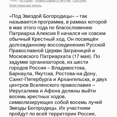
Темы:
История
,
Православие в Якутии
,
Святыня
,
Христианская жизнь
.
«Под Звездой Богородицы» – так
называется программа, в рамках которой
в мае этого года по благословению
Патриарха Алексия II начался не совсем
обычный Крестный ход. Он посвящён
долгожданному воссоединению Русской
Православной Церкви Заграницей и
Московского Патриархата (17 мая). По
задумке организаторов, из шести
городов России – Владивостока,
Барнаула, Якутска, Ростова-на-Дону,
Санкт-Петербурга и Архангельска, и двух
центров Вселенского православия –
Иерусалима и Афона должны выйти
восемь крестных ходов,
символизирующих собой восемь лучей
Звезды Богородицы. Их участники
пройдут по всей территории России,