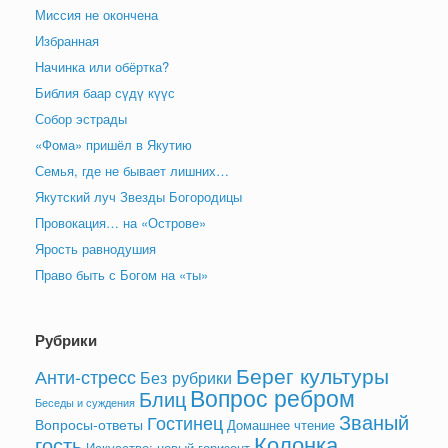
Миссия не окончена
Избранная
Начинка или обёртка?
Библия баар сүдү күүс
Собор эстрады
«Фома» пришёл в Якутию
Семья, где не бывает лишних…
Якутский луч Звезды Богородицы
Провокация… на «Острове»
Ярость равнодушия
Право быть с Богом на «ты»
Рубрики
Берег культуры
Анти-стресс
Без рубрики
Вопрос ребром
Блиц
Беседы и суждения
Званый
Гостинец
Вопросы-ответы
Домашнее чтение
Колонка
гость
Искусство: новый горизонт