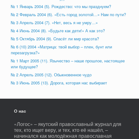
№ 1 Январь 2004 (5). Рождество: что мы празднуем?
№ 2 Февраль 2004 (6). «Есть город золотой…» Нам по пути?
№ 3 Апрель 2004 (7). «Нет, весь я не умру…»
№ 4 Июнь 2004 (8). «Будьте как дети!» А как это?
№ 5 Октябрь 2004 (9). Cпасёт ли мир красота?
№ 6 (10) 2004 «Матрица: твой выбор – плен, бунт или
перезагрузка?»
№ 1 Март 2005 (11). Язычество – наше прошлое, настоящее
или будущее?
№ 2 Апрель 2005 (12). Обыкновенное чудо
№ 3 Июнь 2005 (13). Дорога, которая нас выбирает
О нас
«Логос» – якутский православный журнал для
тех, кто ищет веру, и тех, кто её нашёл, –
начинался как молодёжная православная