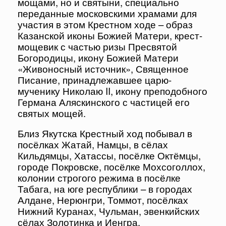
мощами, но и святыни, специально
переданные московскими храмами для
участия в этом Крестном ходе – образ
Казанской иконы Божией Матери, крест-
мощевик с частью ризы Пресвятой
Богородицы, икону Божией Матери
«Живоносный источник», Священное
Писание, принадлежавшее царю-
мученику Николаю II, икону преподобного
Германа Аляскинского с частицей его
святых мощей.
Близ Якутска Крестный ход побывал в
посёлках Жатай, Намцы, в сёлах
Кильдямцы, Хатассы, посёлке Октёмцы,
городе Покровске, посёлке Мохсоголлох,
колонии строгого режима в посёлке
Табага, на юге республики – в городах
Алдане, Нерюнгри, Томмот, посёлках
Нижний Куранах, Чульман, эвенкийских
сёлах Золотинка и Иенгра.