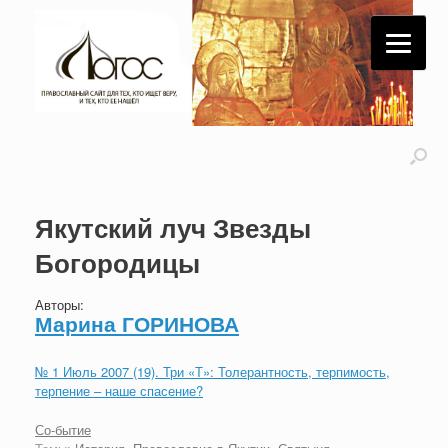
Якутский луч Звезды
Богородицы
Авторы:
Марина ГОРИНОВА
№ 1 Июль 2007 (19). Три «Т»: Толерантность, терпимость,
терпение – наше спасение?
Со-бытие