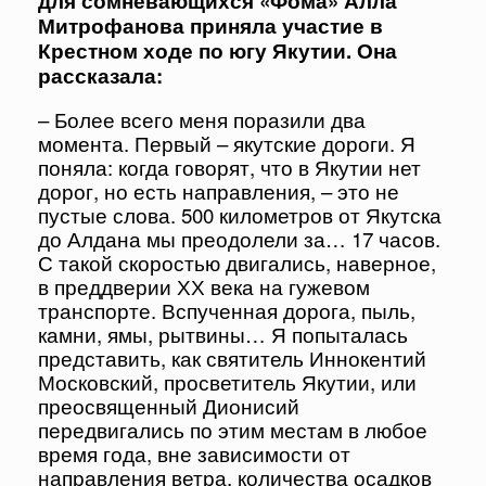
для сомневающихся «Фома» Алла
Митрофанова приняла участие в
Крестном ходе по югу Якутии. Она
рассказала:
– Более всего меня поразили два
момента. Первый – якутские дороги. Я
поняла: когда говорят, что в Якутии нет
дорог, но есть направления, – это не
пустые слова. 500 километров от Якутска
до Алдана мы преодолели за… 17 часов.
С такой скоростью двигались, наверное,
в преддверии ХХ века на гужевом
транспорте. Вспученная дорога, пыль,
камни, ямы, рытвины… Я попыталась
представить, как святитель Иннокентий
Московский, просветитель Якутии, или
преосвященный Дионисий
передвигались по этим местам в любое
время года, вне зависимости от
направления ветра, количества осадков