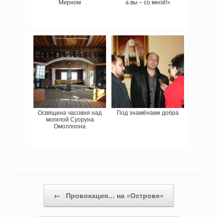
Мирном
а вы – со мной!»
Освящена часовня над
Под знамёнами добра
могилой Суоруна
Омоллоона
Навигация записи
←
Провокация… на «Острове»