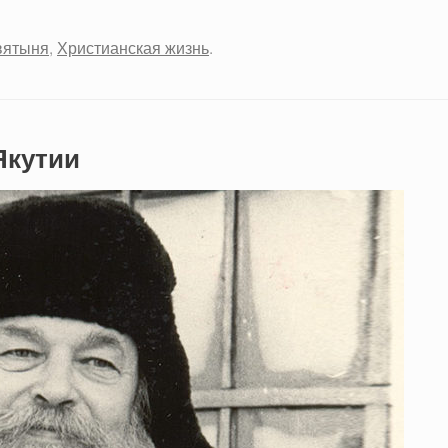
вятыня
,
Христианская жизнь
.
Якутии