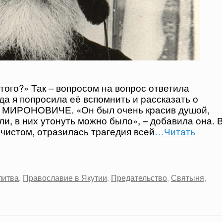
того?» Так – вопросом на вопрос ответила
а я попросила её вспомнить и рассказать о
е МИРОНОВИЧЕ. «Он был очень красив душой,
ли, в них утонуть можно было», – добавила она. 
 чистом, отразилась трагедия всей
…Читать
литва
,
Православие в Якутии
,
Предательство
,
Святыня
,