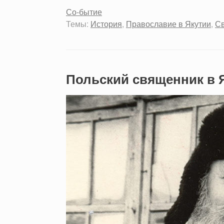
Со-бытие
Темы:
История
,
Православие в Якутии
,
С
Польский священник в 