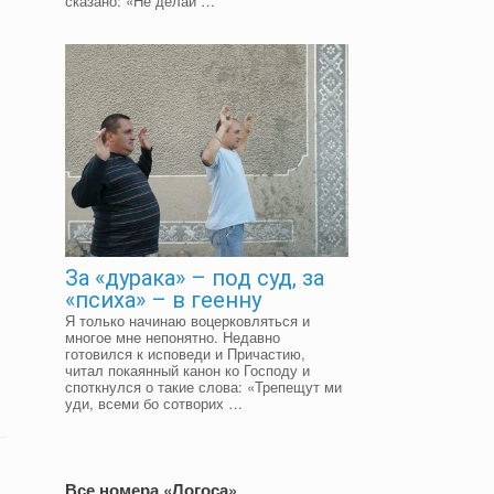
сказано: «Не делай …
За «дурака» – под суд, за
«психа» – в геенну
Я только начинаю воцерковляться и
многое мне непонятно. Недавно
готовился к исповеди и Причастию,
читал покаянный канон ко Господу и
споткнулся о такие слова: «Трепещут ми
уди, всеми бо сотворих …
Все номера «Логоса»