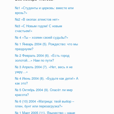
№1 «Студенты и церковь: вместе или
врозь?»
№2 «В окопах атеистов нет»
№3 «С Новым годом! С новым
счастьем!»
№ 4 «Ты – хозяин своей судьбы?»
№ 1 Январь 2004 (5). Рождество: что мы
празднуем?
№ 2 Февраль 2004 (6). «Есть город
золотой…» Нам по пути?
№ 3 Апрель 2004 (7). «Нет, весь я не
умру…»
№ 4 Июнь 2004 (8). «Будьте как дети!» А
как это?
№ 5 Октябрь 2004 (9). Cпасёт ли мир
красота?
№ 6 (10) 2004 «Матрица: твой выбор –
плен, бунт или перезагрузка?»
№ 1 Март 2005 (11). Язычество – наше