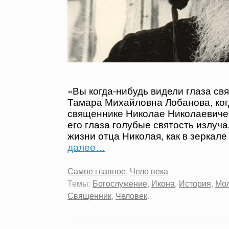
«Вы когда-нибудь видели глаза свя
Тамара Михайловна Лобанова, когд
священнике Николае Николаевич
его глаза голубые святость излуча
жизни отца Николая, как в зеркале
далее…
Самое главное
,
Чело века
Темы:
Богослужение
,
Икона
,
История
,
Мо
Священник
,
Человек
.