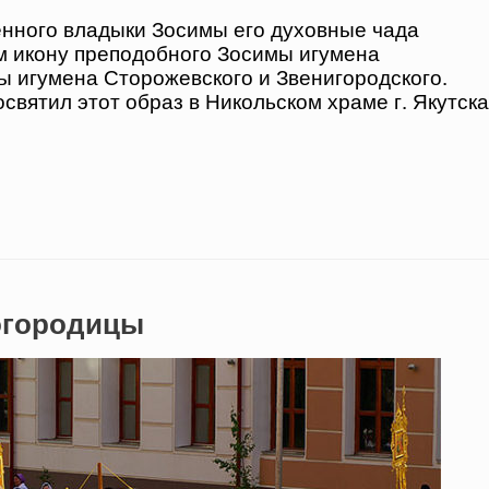
нного владыки Зосимы его духовные чада
ам икону преподобного Зосимы игумена
ы игумена Сторожевского и Звенигородского.
святил этот образ в Никольском храме г. Якутска
огородицы