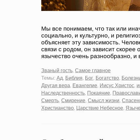
Мы все понимаем, что так или инач
социально, и культурно, и религио
объясняет эту зависимость. Челов
связи с родом, он зависит скорее 
язычество очень разнообразно, и 
Званый гость
,
Самое главное
Темы:
Ад
,
Библия
,
Бог
,
Богатство
,
Болезн
Другая вера
,
Евангелие
,
Иисус Христос
,
и
Наследственность
,
Покаяние
,
Православ
Смерть
,
Смирение
,
Смысл жизни
,
Спасен
Христианство
,
Царствие Небесное
,
Языче