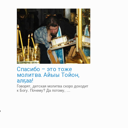
Спасибо – это тоже
молитва. Айыы Тойон,
алҕаа!
Говорят, детская молитва скоро доходит
к Богу. Почему? Да потому, …
й
,