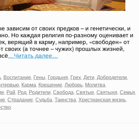
е зависим от своих предков – и генетически, и
зно. Но каждая религия по-разному оценивает и
ек, верящий в карму, например, «свободен» от
от своих (а точнее – чужих) прошлых жизней,
всё
…Читать далее…
ь
,
Воспитание
,
Гены
,
Гордыня
,
Грех
,
Дети
,
Добродетели
,
нтервью
,
Карма
,
Крещение
,
Любовь
,
Молитва
,
ие
,
Рай
,
Род
,
Родители
,
Свобода
,
Святые
,
Святыня
,
Семья
,
ие
,
Страдание
,
Судьба
,
Таинства
,
Христианская жизнь
,
ство
.