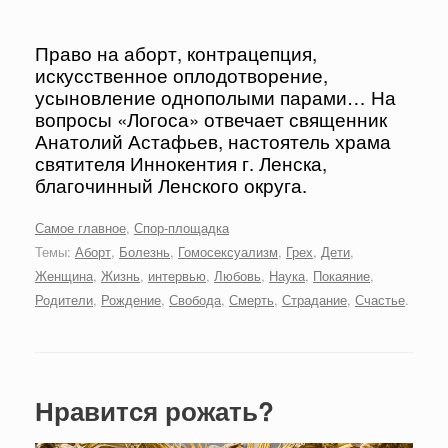
Право на аборт, контрацепция,
искусственное оплодотворение,
усыновление однополыми парами… На
вопросы «Логоса» отвечает священник
Анатолий Астафьев, настоятель храма
святителя Иннокентия г. Ленска,
благочинный Ленского округа.
Самое главное
,
Спор-площадка
Темы:
Аборт
,
Болезнь
,
Гомосексуализм
,
Грех
,
Дети
,
Женщина
,
Жизнь
,
интервью
,
Любовь
,
Наука
,
Покаяние
,
Родители
,
Рождение
,
Свобода
,
Смерть
,
Страдание
,
Счастье
.
Нравится рожать?