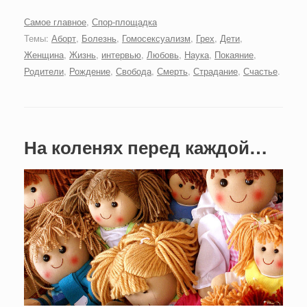
Самое главное
,
Спор-площадка
Темы:
Аборт
,
Болезнь
,
Гомосексуализм
,
Грех
,
Дети
,
Женщина
,
Жизнь
,
интервью
,
Любовь
,
Наука
,
Покаяние
,
Родители
,
Рождение
,
Свобода
,
Смерть
,
Страдание
,
Счастье
.
На коленях перед каждой…