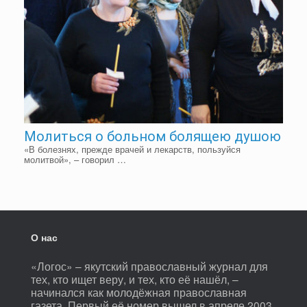
Молиться о больном болящею душою
«В болезнях, прежде врачей и лекарств, пользуйся
молитвой», – говорил …
О нас
«Логос» – якутский православный журнал для
тех, кто ищет веру, и тех, кто её нашёл, –
начинался как молодёжная православная
газета. Первый её номер вышел в апреле 2003