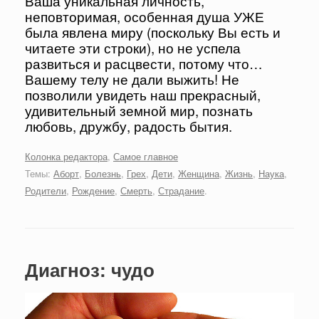
Ваша уникальная личность,
неповторимая, особенная душа УЖЕ
была явлена миру (поскольку Вы есть и
читаете эти строки), но не успела
развиться и расцвести, потому что…
Вашему телу не дали выжить! Не
позволили увидеть наш прекрасный,
удивительный земной мир, познать
любовь, дружбу, радость бытия.
Колонка редактора
,
Самое главное
Темы:
Аборт
,
Болезнь
,
Грех
,
Дети
,
Женщина
,
Жизнь
,
Наука
,
Родители
,
Рождение
,
Смерть
,
Страдание
.
Диагноз: чудо