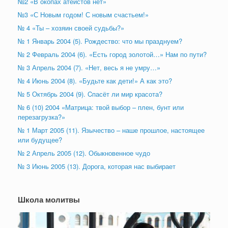
№2 «В окопах атеистов нет»
№3 «С Новым годом! С новым счастьем!»
№ 4 «Ты – хозяин своей судьбы?»
№ 1 Январь 2004 (5). Рождество: что мы празднуем?
№ 2 Февраль 2004 (6). «Есть город золотой…» Нам по пути?
№ 3 Апрель 2004 (7). «Нет, весь я не умру…»
№ 4 Июнь 2004 (8). «Будьте как дети!» А как это?
№ 5 Октябрь 2004 (9). Cпасёт ли мир красота?
№ 6 (10) 2004 «Матрица: твой выбор – плен, бунт или
перезагрузка?»
№ 1 Март 2005 (11). Язычество – наше прошлое, настоящее
или будущее?
№ 2 Апрель 2005 (12). Обыкновенное чудо
№ 3 Июнь 2005 (13). Дорога, которая нас выбирает
Школа молитвы