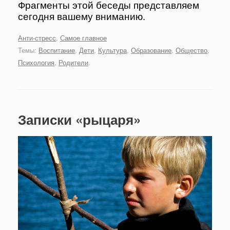
Фрагменты этой беседы представляем
сегодня вашему вниманию.
Анти-стресс
,
Самое главное
Темы:
Воспитание
,
Дети
,
Культура
,
Образование
,
Общество
,
Психология
,
Родители
.
Записки «рыцаря»