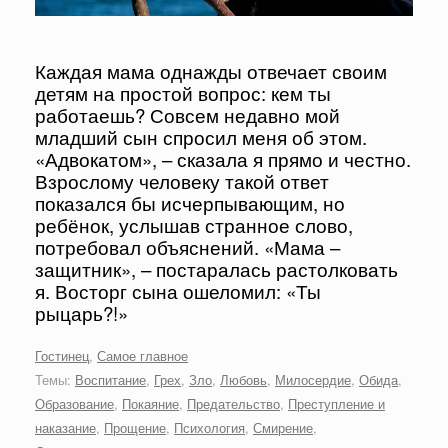
Каждая мама однажды отвечает своим
детям на простой вопрос: кем ты
работаешь? Совсем недавно мой
младший сын спросил меня об этом.
«Адвокатом», – сказала я прямо и честно.
Взрослому человеку такой ответ
показался бы исчерпывающим, но
ребёнок, услышав странное слово,
потребовал объяснений. «Мама –
защитник», – постаралась растолковать
я. Восторг сына ошеломил: «Ты
рыцарь?!»
Гостинец
,
Самое главное
Темы:
Воспитание
,
Грех
,
Зло
,
Любовь
,
Милосердие
,
Обида
,
Образование
,
Покаяние
,
Предательство
,
Преступление и
наказание
,
Прощение
,
Психология
,
Смирение
,