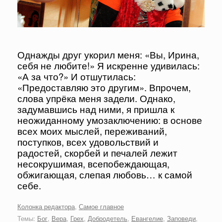
Однажды друг укорил меня: «Вы, Ирина,
себя не любите!» Я искренне удивилась:
«А за что?» И отшутилась:
«Предоставляю это другим». Впрочем,
слова упрёка меня задели. Однако,
задумавшись над ними, я пришла к
неожиданному умозаключению: в основе
всех моих мыслей, переживаний,
поступков, всех удовольствий и
радостей, скорбей и печалей лежит
несокрушимая, всепобеждающая,
обжигающая, слепая любовь… к самой
себе.
Колонка редактора
,
Самое главное
Темы:
Бог
,
Вера
,
Грех
,
Добродетель
,
Евангелие
,
Заповеди
,