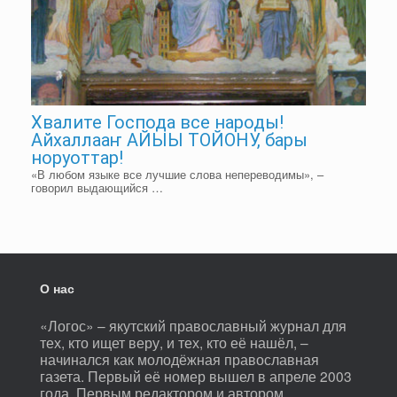
Хвалите Господа все народы!
Айхаллааҥ АЙЫЫ ТОЙОНУ, бары
норуоттар!
«В любом языке все лучшие слова непереводимы», –
говорил выдающийся …
О нас
«Логос» – якутский православный журнал для
тех, кто ищет веру, и тех, кто её нашёл, –
начинался как молодёжная православная
газета. Первый её номер вышел в апреле 2003
года. Первым редактором и автором