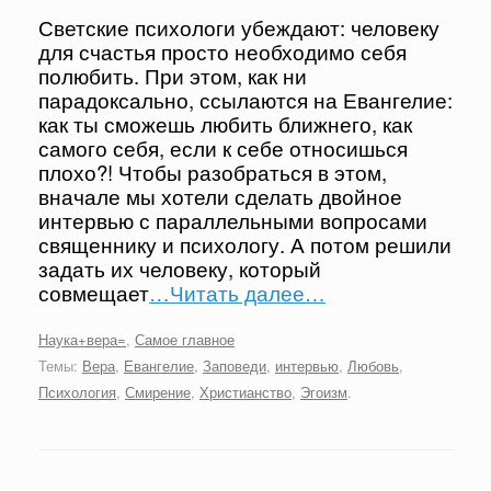
Светские психологи убеждают: человеку
для счастья просто необходимо себя
полюбить. При этом, как ни
парадоксально, ссылаются на Евангелие:
как ты сможешь любить ближнего, как
самого себя, если к себе относишься
плохо?! Чтобы разобраться в этом,
вначале мы хотели сделать двойное
интервью с параллельными вопросами
священнику и психологу. А потом решили
задать их человеку, который
совмещает
…Читать далее…
Наука+вера=
,
Самое главное
Темы:
Вера
,
Евангелие
,
Заповеди
,
интервью
,
Любовь
,
Психология
,
Смирение
,
Христианство
,
Эгоизм
.