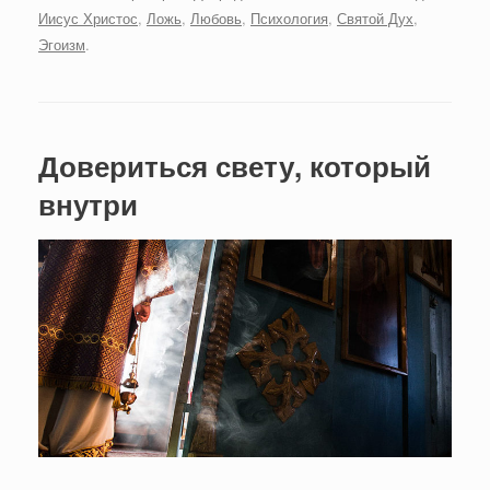
Иисус Христос
,
Ложь
,
Любовь
,
Психология
,
Святой Дух
,
Эгоизм
.
Довериться свету, который
внутри