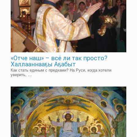
«Отче наш» – всё ли так просто?
Халлааннааҕы Аҕабыт
Как стать единым с предками? На Руси, когда хотели
уверить, …