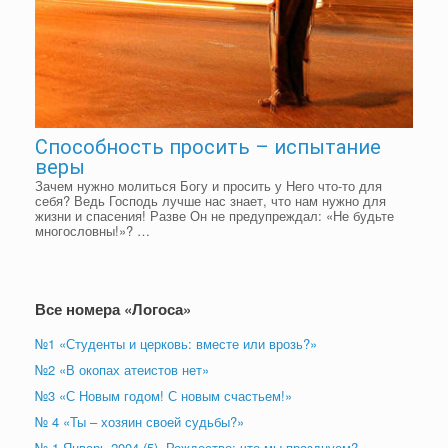
Способность просить – испытание
веры
Зачем нужно молиться Богу и просить у Него что-то для
себя? Ведь Господь лучше нас знает, что нам нужно для
жизни и спасения! Разве Он не предупреждал: «Не будьте
многословны!»? …
Все номера «Логоса»
№1 «Студенты и церковь: вместе или врозь?»
№2 «В окопах атеистов нет»
№3 «С Новым годом! С новым счастьем!»
№ 4 «Ты – хозяин своей судьбы?»
№ 1 Январь 2004 (5). Рождество: что мы празднуем?