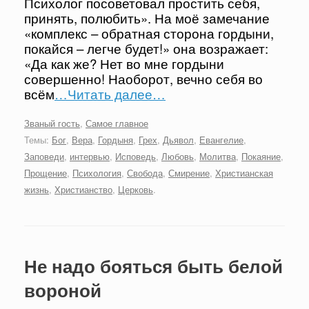
Психолог посоветовал простить себя,
принять, полюбить». На моё замечание
«комплекс – обратная сторона гордыни,
покайся – легче будет!» она возражает:
«Да как же? Нет во мне гордыни
совершенно! Наоборот, вечно себя во
всём
…Читать далее…
Званый гость
,
Самое главное
Темы:
Бог
,
Вера
,
Гордыня
,
Грех
,
Дьявол
,
Евангелие
,
Заповеди
,
интервью
,
Исповедь
,
Любовь
,
Молитва
,
Покаяние
,
Прощение
,
Психология
,
Свобода
,
Смирение
,
Христианская
жизнь
,
Христианство
,
Церковь
.
Не надо бояться быть белой
вороной