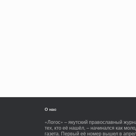
О нас
«Логос» – якутский православный журнал
тех, кто её нашёл, – начинался как мо
газета. Первый её номер вышел в апре