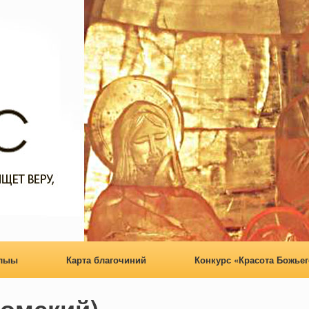
алыы
Карта благочиний
Конкурс «Красота Божьег
Домский)