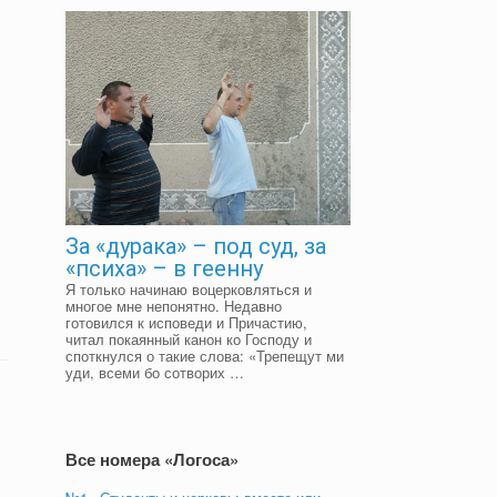
За «дурака» – под суд, за
«психа» – в геенну
Я только начинаю воцерковляться и
многое мне непонятно. Недавно
готовился к исповеди и Причастию,
читал покаянный канон ко Господу и
споткнулся о такие слова: «Трепещут ми
уди, всеми бо сотворих …
Все номера «Логоса»