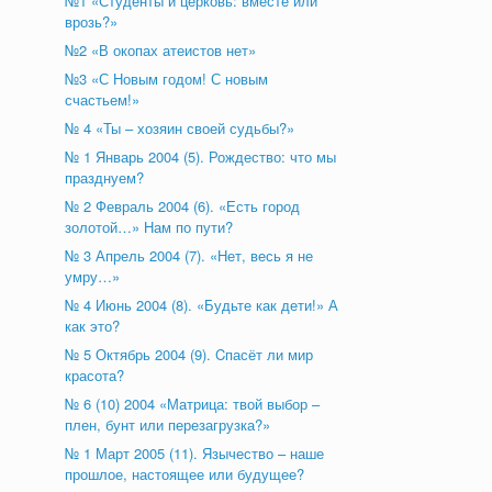
№1 «Студенты и церковь: вместе или
врозь?»
№2 «В окопах атеистов нет»
№3 «С Новым годом! С новым
счастьем!»
№ 4 «Ты – хозяин своей судьбы?»
№ 1 Январь 2004 (5). Рождество: что мы
празднуем?
№ 2 Февраль 2004 (6). «Есть город
золотой…» Нам по пути?
№ 3 Апрель 2004 (7). «Нет, весь я не
умру…»
№ 4 Июнь 2004 (8). «Будьте как дети!» А
как это?
№ 5 Октябрь 2004 (9). Cпасёт ли мир
красота?
№ 6 (10) 2004 «Матрица: твой выбор –
плен, бунт или перезагрузка?»
№ 1 Март 2005 (11). Язычество – наше
прошлое, настоящее или будущее?