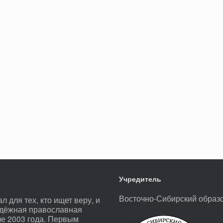
Учредитель
Восточно-Сибирский образ
 для тех, кто ищет веру, и
лодёжная православная
ле 2003 года. Первым