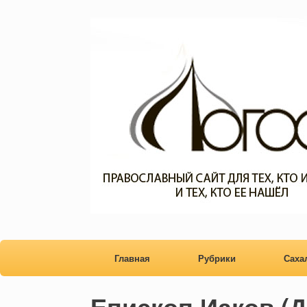
Главная
Рубрики
Сах
Епископ Иаков (