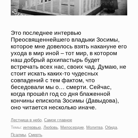
Это последнее интервью
Преосвященнейшего владыки Зосимы,
которое мне довелось взять накануне его
ухода в мир иной – тот мир, в котором
наш добрый архипастырь будет
встречать всех нас, своих чад. Думаю, не
стоит искать каких-то чудесных
совпадений с тем фактом, что
беседовали мы о… смерти. Сейчас,
когда прошёл год со дня блаженной
кончины епископа Зосимы (Давыдова),
оно читается несколько иначе.
Лестница в небо
,
Самое главное
Темы:
интервью
,
Любовь
,
Милосердие
,
Молитва
,
Обида
,
Псалмы
,
Смерть
.