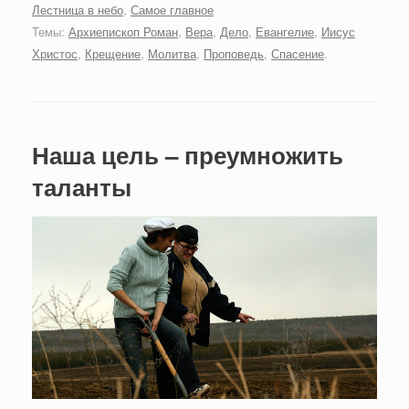
Лестница в небо
,
Самое главное
Темы:
Архиепископ Роман
,
Вера
,
Дело
,
Евангелие
,
Иисус
Христос
,
Крещение
,
Молитва
,
Проповедь
,
Спасение
.
Наша цель – преумножить
таланты