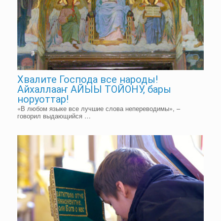
Хвалите Господа все народы!
Айхаллааҥ АЙЫЫ ТОЙОНУ, бары
норуоттар!
«В любом языке все лучшие слова непереводимы», –
говорил выдающийся …