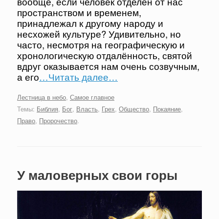
вообще, если человек отделён от нас
пространством и временем,
принадлежал к другому народу и
несхожей культуре? Удивительно, но
часто, несмотря на географическую и
хронологическую отдалённость, святой
вдруг оказывается нам очень созвучным,
а его
…Читать далее…
Лестница в небо
,
Самое главное
Темы:
Библия
,
Бог
,
Власть
,
Грех
,
Общество
,
Покаяние
,
Право
,
Пророчество
.
У маловерных свои горы