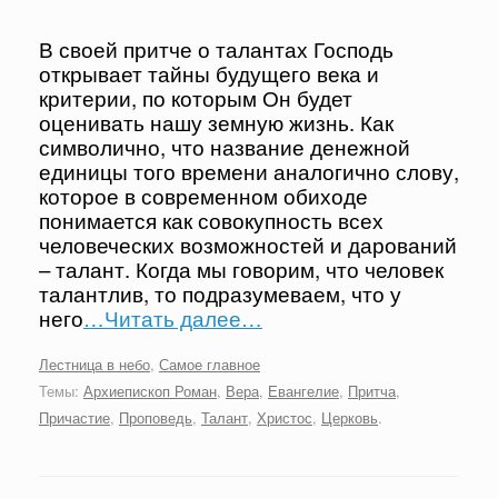
В своей притче о талантах Господь
открывает тайны будущего века и
критерии, по которым Он будет
оценивать нашу земную жизнь. Как
символично, что название денежной
единицы того времени аналогично слову,
которое в современном обиходе
понимается как совокупность всех
человеческих возможностей и дарований
– талант. Когда мы говорим, что человек
талантлив, то подразумеваем, что у
него
…Читать далее…
Лестница в небо
,
Самое главное
Темы:
Архиепископ Роман
,
Вера
,
Евангелие
,
Притча
,
Причастие
,
Проповедь
,
Талант
,
Христос
,
Церковь
.