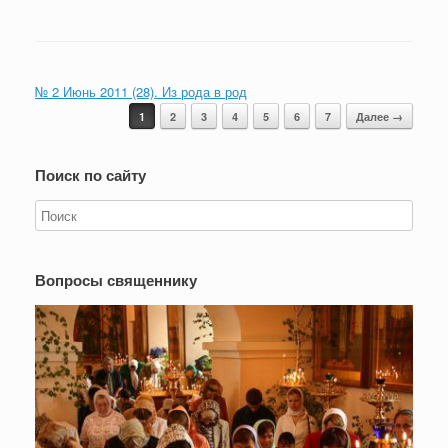
№ 2 Июнь 2011 (28). Из рода в род
Навигация записи
1
2
3
4
5
6
7
Далее →
Поиск по сайту
Вопросы священнику