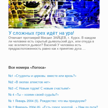
У сложных грех идёт на ура!
Отвечает протоиерей Михаил ЗАЙЦЕВ, г. Курск. В каждом
ли человеке есть скрытый дьявольский дух, или откуда в
нас вселяется дьявол? Василий У человека есть
предрасположенность равно как к принятию духа …
Все номера «Логоса»
№1 «Студенты и церковь: вместе или врозь?»
№2 «В окопах атеистов нет»
№3 «С Новым годом! С новым счастьем!»
№ 4 «Ты – хозяин своей судьбы?»
№ 1 Январь 2004 (5). Рождество: что мы празднуем?
№ 2 Февраль 2004 (6). «Есть город золотой…» Нам по пути?