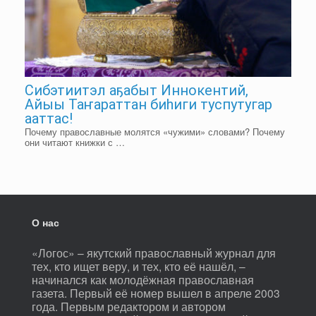
Сибэтиитэл аҕабыт Иннокентий,
Айыы Таҥараттан биһиги туспутугар
ааттас!
Почему православные молятся «чужими» словами? Почему
они читают книжки с …
О нас
«Логос» – якутский православный журнал для
тех, кто ищет веру, и тех, кто её нашёл, –
начинался как молодёжная православная
газета. Первый её номер вышел в апреле 2003
года. Первым редактором и автором