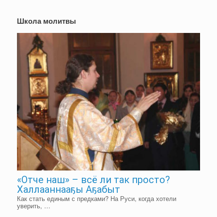
Школа молитвы
«Отче наш» – всё ли так просто?
Халлааннааҕы Аҕабыт
Как стать единым с предками? На Руси, когда хотели
уверить, …