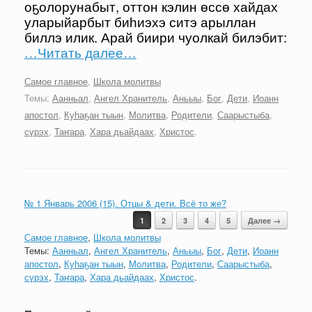
оҕолорунабыт, оттон кэлин өссө хайдах
уларыйарбыт биһиэхэ ситэ арыллан
биллэ илик. Арай биири чуолкай билэбит:
…Читать далее…
Самое главное
,
Школа молитвы
Темы:
Аанньал
,
Ангел Хранитель
,
Аньыы
,
Бог
,
Дети
,
Иоанн
апостол
,
Куһаҕан тыын
,
Молитва
,
Родители
,
Саарыстыба
,
сүрэх
,
Таҥара
,
Хара дьайдаах
,
Христос
.
№ 1 Январь 2006 (15). Отцы & дети. Всё то же?
Навигация записи
1
2
3
4
5
Далее →
Самое главное
,
Школа молитвы
Темы:
Аанньал
,
Ангел Хранитель
,
Аньыы
,
Бог
,
Дети
,
Иоанн
апостол
,
Куһаҕан тыын
,
Молитва
,
Родители
,
Саарыстыба
,
сүрэх
,
Таҥара
,
Хара дьайдаах
,
Христос
.