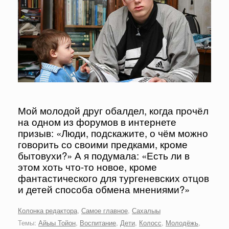
Мой молодой друг обалдел, когда прочёл
на одном из форумов в интернете
призыв: «Люди, подскажите, о чём можно
говорить со своими предками, кроме
бытовухи?» А я подумала: «Есть ли в
этом хоть что-то новое, кроме
фантастического для тургеневских отцов
и детей способа обмена мнениями?»
Колонка редактора
,
Самое главное
,
Сахалыы
Темы:
Айыы Тойон
,
Воспитание
,
Дети
,
Колосс
,
Молодёжь
,