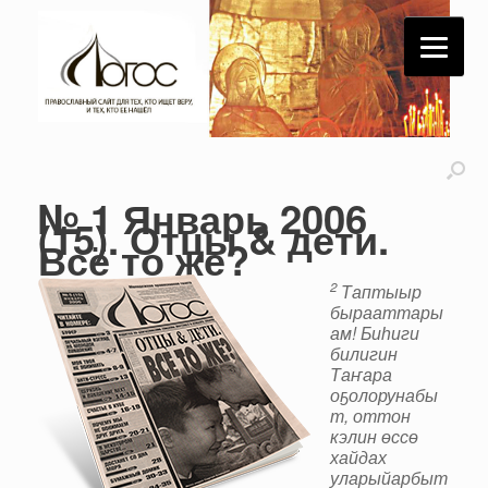
№ 1 Январь 2006
(15). Отцы & дети.
Всё то же?
2
Таптыыр
бырааттары
ам! Биһиги
билигин
Таҥара
оҕолорунабы
т, оттон
кэлин өссө
хайдах
уларыйарбыт