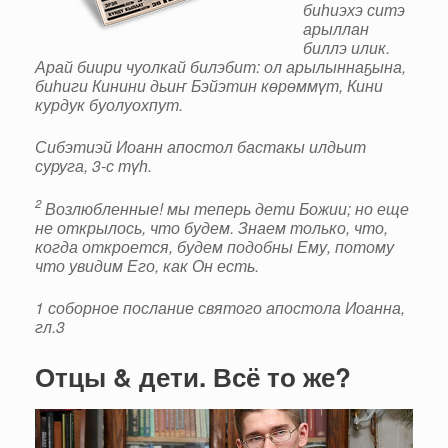
биһиэхэ ситэ
арыллан
биллэ илик.
Арай биири чуолкай билэбит: ол арылыннаҕына,
биһиги Кинини дьиҥ Бэйэтин көрөммүт, Кини
курдук буолуохпут.
Сибэтиэй Иоанн апостол бастакы илдьит
суруга, 3-с түһ.
2
Возлюбленные! мы теперь дети Божии; но еще
не открылось, что будем. Знаем только, что,
когда откроется, будем подобны Ему, потому
что увидим Его, как Он есть.
1 соборное послание святого апостола Иоанна,
гл.3
Отцы & дети. Всё то же?