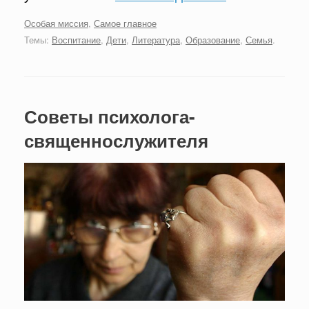
Особая миссия
,
Самое главное
Темы:
Воспитание
,
Дети
,
Литература
,
Образование
,
Семья
.
Советы психолога-
священнослужителя