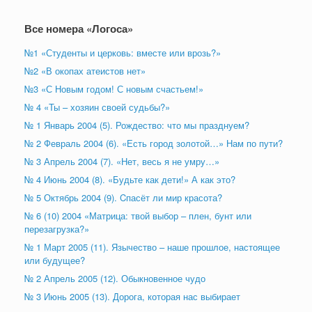
Все номера «Логоса»
№1 «Студенты и церковь: вместе или врозь?»
№2 «В окопах атеистов нет»
№3 «С Новым годом! С новым счастьем!»
№ 4 «Ты – хозяин своей судьбы?»
№ 1 Январь 2004 (5). Рождество: что мы празднуем?
№ 2 Февраль 2004 (6). «Есть город золотой…» Нам по пути?
№ 3 Апрель 2004 (7). «Нет, весь я не умру…»
№ 4 Июнь 2004 (8). «Будьте как дети!» А как это?
№ 5 Октябрь 2004 (9). Cпасёт ли мир красота?
№ 6 (10) 2004 «Матрица: твой выбор – плен, бунт или
перезагрузка?»
№ 1 Март 2005 (11). Язычество – наше прошлое, настоящее
или будущее?
№ 2 Апрель 2005 (12). Обыкновенное чудо
№ 3 Июнь 2005 (13). Дорога, которая нас выбирает