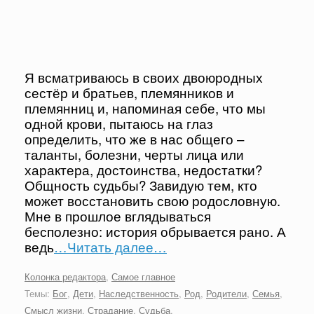
Я всматриваюсь в своих двоюродных
сестёр и братьев, племянников и
племянниц и, напоминая себе, что мы
одной крови, пытаюсь на глаз
определить, что же в нас общего –
таланты, болезни, черты лица или
характера, достоинства, недостатки?
Общность судьбы? Завидую тем, кто
может восстановить свою родословную.
Мне в прошлое вглядываться
бесполезно: история обрывается рано. А
ведь
…Читать далее…
Колонка редактора
,
Самое главное
Темы:
Бог
,
Дети
,
Наследственность
,
Род
,
Родители
,
Семья
,
Смысл жизни
,
Страдание
,
Судьба
.