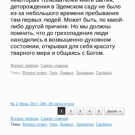
деторождения в Эдемском саду не было
из-за небольшого времени пребывания
там первых людей. Может быть, по какой-
либо другой причине. Но мы должны
помнить, что до грехопадения люди
находились в возвышенно-духовном
состоянии, открывая для себя красоту
тварного мира и общаясь с Богом.
Вопрос ребром
,
Самое главное
Темы:
Вопрос-ответ
,
Грех
,
Диавол
,
Заповеди
,
Свобода
.
№ 2 Июнь 2011 (28). Из рода в род
Навигация записи
1
2
3
4
5
Далее →
Вопрос ребром
,
Самое главное
Темы:
Вопрос-ответ
,
Грех
,
Диавол
,
Заповеди
,
Свобода
.