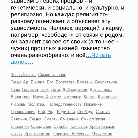
зависим от своих предков – и
генетически, и социально, и культурно, и
религиозно. Но каждая религия по-
разному оценивает и объясняет эту
зависимость. Человек, верящий в карму,
например, «свободен» от связи с родом,
он зависит скорее от своих (а точнее –
чужих) прошлых жизней, язычество
очень разнообразно, и всё
…Читать
далее…
Званый гость
,
Самое главное
Темы:
Ад
,
Библия
,
Бог
,
Богатство
,
Болезнь
,
Воспитание
,
Гены
,
Гордыня
,
Грех
,
Дети
,
Добродетели
,
Другая вера
,
Евангелие
,
Иисус Христос
,
интервью
,
Карма
,
Крещение
,
Любовь
,
Молитва
,
Наследственность
,
Покаяние
,
Православие
,
Рай
,
Род
,
Родители
,
Свобода
,
Святые
,
Святыня
,
Семья
,
Смерть
,
Смирение
,
Смысл жизни
,
Спасение
,
Страдание
,
Судьба
,
Таинства
,
Христианская
жизнь
,
Христианство
,
Царствие Небесное
,
Язычество
.