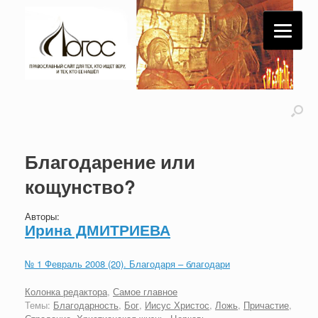
Благодарение или
кощунство?
Авторы:
Ирина ДМИТРИЕВА
№ 1 Февраль 2008 (20). Благодаря – благодари
Колонка редактора
,
Самое главное
Темы:
Благодарность
,
Бог
,
Иисус Христос
,
Ложь
,
Причастие
,