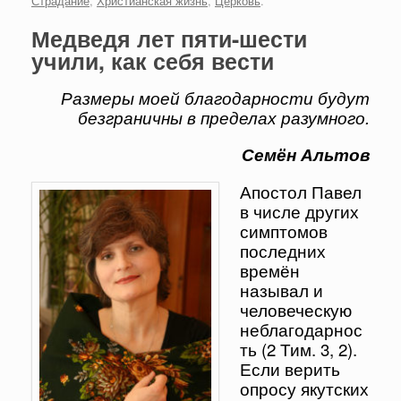
Страдание
,
Христианская жизнь
,
Церковь
.
Медведя лет пяти-шести
учили, как себя вести
Размеры моей благодарности будут
безграничны в пределах разумного.
Семён Альтов
Апостол Павел
в числе других
симптомов
последних
времён
называл и
человеческую
неблагодарнос
ть (2 Тим. 3, 2).
Если верить
опросу якутских