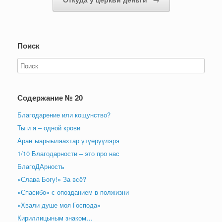
Поиск
Содержание № 20
Благодарение или кощунство?
Ты и я – одной крови
Араҥ ыарыылаахтар үтүөрүүлэрэ
1/10 Благодарности – это про нас
БлагоДАрность
«Слава Богу!» За всё?
«Спасибо» с опозданием в полжизни
«Хвали душе моя Господа»
Кириллицыным знаком…