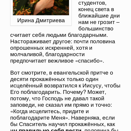
студентов,
конец света в
ближайшие дни
Ирина Дмитриева
нам не грозит –
большинство
считает себя людьми благодарными.
Настораживает другое: почти половина
опрошенных искренней, хотя и
молчаливой, благодарности
предпочитает вежливое «спасибо».
Вот смотрите, в евангельской притче о
десяти прокажённых только один
исцелённый возвратился к Иисусу, чтобы
Его поблагодарить. Почему? Может,
потому, что Господь не давал такой
заповеди, не сказал им прямо и точно:
«Когда исцелитесь, придите и
поблагодарите Меня». Наверняка, если
бы Спаситель научил прокажённых, как
им
правильно себя вести
, половина бы