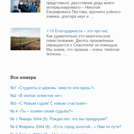
представьте, двухтомник деда моего
интервьюируемого – Николая
Евграфовича Пестова, крупного учёного-
химика, доктора наук и …
1/10 Благодарности – это про нас
Как удивительно это евангельское
повествование. Десять прокажённых
обращаются к Спасителю за помощью.
Мы знаем, что проказа – очень тяжёлая
болезнь. …
Все номера
№1 «Студенты и церковь: вместе или врозь?»
№2 «В окопах атеистов нет»
№3 «С Новым годом! С новым счастьем!»
№ 4 «Ты – хозяин своей судьбы?»
№ 1 Январь 2004 (5). Рождество: что мы празднуем?
№ 2 Февраль 2004 (6). «Есть город золотой…» Нам по пути?