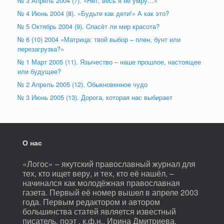
№ 3 Апрель 2004 (7). «Нет, весь я не умру…»
№ 4 Июнь 2004 (8). «Будьте как дети!» А как это?
№ 5 Октябрь 2004 (9). Cпасёт ли мир красота?
№ 6 (10) 2004 «Матрица: твой выбор – плен, бунт или
перезагрузка?»
№ 1 Март 2005 (11). Язычество – наше прошлое, настоящее
или будущее?
№ 2 Апрель 2005 (12). Обыкновенное чудо
№ 3 Июнь 2005 (13). Дорога, которая нас выбирает
О нас
«Логос» – якутский православный журнал для
тех, кто ищет веру, и тех, кто её нашёл, –
начинался как молодёжная православная
газета. Первый её номер вышел в апреле 2003
года. Первым редактором и автором
большинства статей является известный
писатель, поэт , к.ф.н., Ирина Дмитриева.