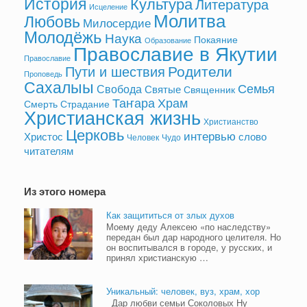
История
Культура
Литература
Исцеление
Молитва
Любовь
Милосердие
Молодёжь
Наука
Покаяние
Образование
Православие в Якутии
Православие
Родители
Пути и шествия
Проповедь
Сахалыы
Семья
Свобода
Святые
Священник
Таҥара
Храм
Смерть
Страдание
Христианская жизнь
Христианство
Церковь
интервью
Христос
слово
Человек
Чудо
читателям
Из этого номера
Как защититься от злых духов
Моему деду Алексею «по наследству»
передан был дар народного целителя. Но
он воспитывался в городе, у русских, и
принял христианскую …
Уникальный: человек, вуз, храм, хор
Дар любви семьи Соколовых Ну