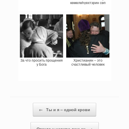
көмөлөһүөхтэрин сөп
За что просить прощения
Христианин – это
у Бога
счастливый человек
Навигация записи
←
Ты и я – одной крови
Откуда у церкви деньги
→