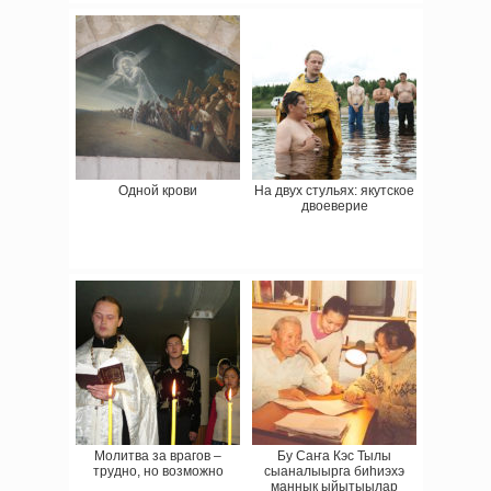
Одной крови
На двух стульях: якутское
двоеверие
Молитва за врагов –
Бу Саҥа Кэс Тылы
трудно, но возможно
сыаналыырга биһиэхэ
маннык ыйытыылар