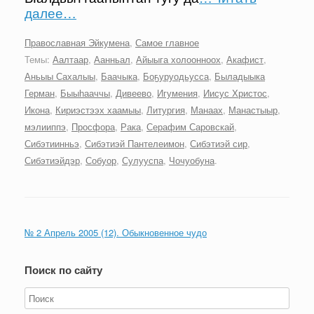
далее…
Православная Эйкумена
,
Самое главное
Темы:
Аалтаар
,
Аанньал
,
Айыыга холоонноох
,
Акафист
,
Аньыы Сахалыы
,
Баачыка
,
Боҕуруодьусса
,
Быладыыка
Герман
,
Быыһааччы
,
Дивеево
,
Игумения
,
Иисус Христос
,
Икона
,
Кириэстээх хаамыы
,
Литургия
,
Манаах
,
Манастыыр
,
мэлииппэ
,
Просфора
,
Рака
,
Серафим Саровскай
,
Сибэтиинньэ
,
Сибэтиэй Пантелеимон
,
Сибэтиэй сир
,
Сибэтиэйдэр
,
Собуор
,
Сулууспа
,
Чочуобуна
.
№ 2 Апрель 2005 (12). Обыкновенное чудо
Поиск по сайту