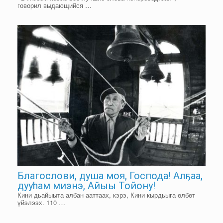
говорил выдающийся …
Благослови, душа моя, Господа! Алҕаа,
дууһам миэнэ, Айыы Тойону!
Кини дьайыыта албан ааттаах, кэрэ, Кини кырдьыга өлбөт
үйэлээх. 110 …