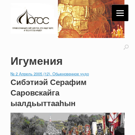
Игумения
№ 2 Апрель 2005 (12). Обыкновенное чудо
Сибэтиэй Серафим
Саровскайга
ыалдьыттааһын