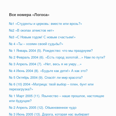
Все номера «Логоса»
№1 «Студенты и церковь: вместе или врозь?»
№2 «В окопах атеистов нет»
№3 «С Новым годом! С новым счастьем!»
№ 4 «Ты – хозяин своей судьбы?»
№ 1 Январь 2004 (5). Рождество: что мы празднуем?
№ 2 Февраль 2004 (6). «Есть город золотой…» Нам по пути?
№ 3 Апрель 2004 (7). «Нет, весь я не умру…»
№ 4 Июнь 2004 (8). «Будьте как дети!» А как это?
№ 5 Октябрь 2004 (9). Cпасёт ли мир красота?
№ 6 (10) 2004 «Матрица: твой выбор – плен, бунт или
перезагрузка?»
№ 1 Март 2005 (11). Язычество – наше прошлое, настоящее
или будущее?
№ 2 Апрель 2005 (12). Обыкновенное чудо
№ 3 Июнь 2005 (13). Дорога, которая нас выбирает