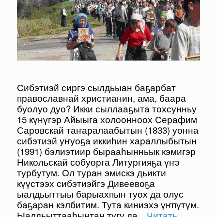
Сибэтиэй сиргэ сылдьыан баҕарбат
православнай христианин, ама, баара
буолуо дуо? Икки сыллааҕыта тохсунньу
15 күнүгэр Айыыга холоонноох Серафим
Саровскай таҥаралаабытын (1833) уонна
сибэтиэй уҥуоҕа иккиһин хараллыбытын
(1991) бэлиэтиир бырааһынньык кэмигэр
Никольскай собуорга Литургияҕа үҥэ
турбутум. Ол туран эмискэ дьикти
күүстээх сибэтиэйгэ Дивеевоҕа
ыалдьыттыы барыахпын туох да олус
баҕаран кэлбитим. Тута киниэхэ үҥпүтүм.
Ыалдьыттааһынтан тугу да
…Читать