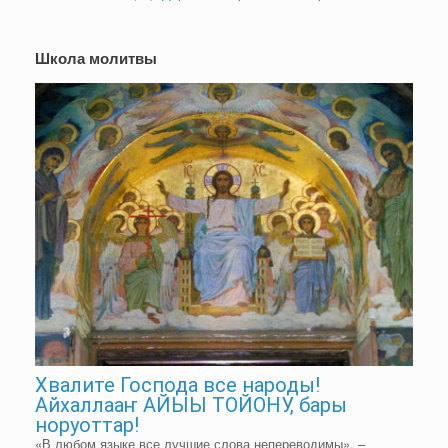
Школа молитвы
Хвалите Господа все народы!
Айхаллааҥ АЙЫЫ ТОЙОНУ, бары
норуоттар!
«В любом языке все лучшие слова непереводимы», –