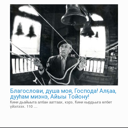
Благослови, душа моя, Господа! Алҕаа,
дууһам миэнэ, Айыы Тойону!
Кини дьайыыта албан ааттаах, кэрэ, Кини кырдьыга өлбөт
үйэлээх. 110 …