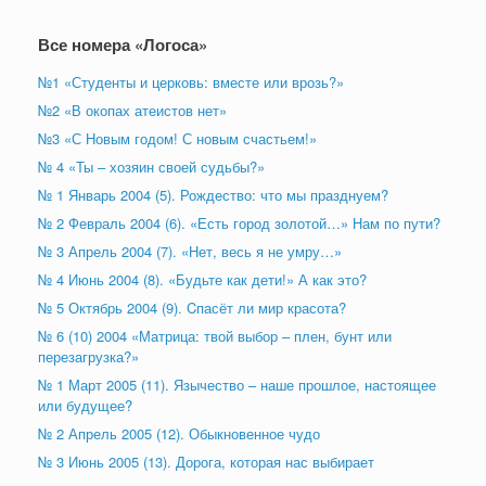
Все номера «Логоса»
№1 «Студенты и церковь: вместе или врозь?»
№2 «В окопах атеистов нет»
№3 «С Новым годом! С новым счастьем!»
№ 4 «Ты – хозяин своей судьбы?»
№ 1 Январь 2004 (5). Рождество: что мы празднуем?
№ 2 Февраль 2004 (6). «Есть город золотой…» Нам по пути?
№ 3 Апрель 2004 (7). «Нет, весь я не умру…»
№ 4 Июнь 2004 (8). «Будьте как дети!» А как это?
№ 5 Октябрь 2004 (9). Cпасёт ли мир красота?
№ 6 (10) 2004 «Матрица: твой выбор – плен, бунт или
перезагрузка?»
№ 1 Март 2005 (11). Язычество – наше прошлое, настоящее
или будущее?
№ 2 Апрель 2005 (12). Обыкновенное чудо
№ 3 Июнь 2005 (13). Дорога, которая нас выбирает