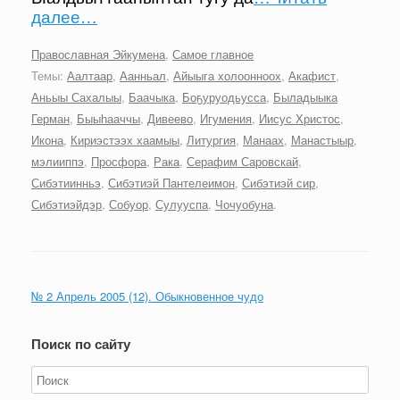
далее…
Православная Эйкумена
,
Самое главное
Темы:
Аалтаар
,
Аанньал
,
Айыыга холоонноох
,
Акафист
,
Аньыы Сахалыы
,
Баачыка
,
Боҕуруодьусса
,
Быладыыка
Герман
,
Быыһааччы
,
Дивеево
,
Игумения
,
Иисус Христос
,
Икона
,
Кириэстээх хаамыы
,
Литургия
,
Манаах
,
Манастыыр
,
мэлииппэ
,
Просфора
,
Рака
,
Серафим Саровскай
,
Сибэтиинньэ
,
Сибэтиэй Пантелеимон
,
Сибэтиэй сир
,
Сибэтиэйдэр
,
Собуор
,
Сулууспа
,
Чочуобуна
.
№ 2 Апрель 2005 (12). Обыкновенное чудо
Поиск по сайту