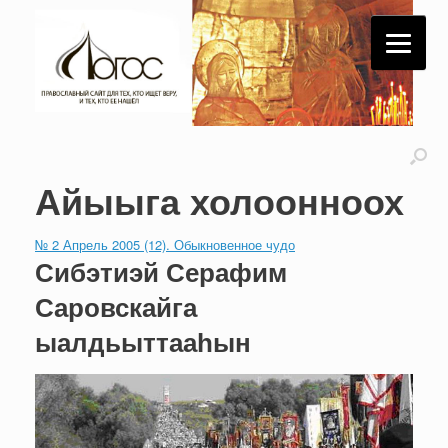
Айыыга холоонноох
№ 2 Апрель 2005 (12). Обыкновенное чудо
Сибэтиэй Серафим
Саровскайга
ыалдьыттааһын