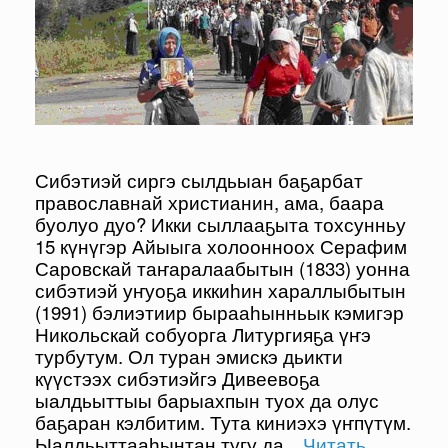
Сибэтиэй сиргэ сылдьыан баҕарбат
православнай христианин, ама, баара
буолуо дуо? Икки сыллааҕыта тохсунньу
15 күнүгэр Айыыга холоонноох Серафим
Саровскай таҥаралаабытын (1833) уонна
сибэтиэй уҥуоҕа иккиһин хараллыбытын
(1991) бэлиэтиир бырааһынньык кэмигэр
Никольскай собуорга Литургияҕа үҥэ
турбутум. Ол туран эмискэ дьикти
күүстээх сибэтиэйгэ Дивеевоҕа
ыалдьыттыы барыахпын туох да олус
баҕаран кэлбитим. Тута киниэхэ үҥпүтүм.
Ыалдьыттааһынтан тугу да
…Читать