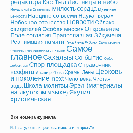
редактора
Лестница в небо
Кэс Тыл
Милость сердца
Музейные
Между мной и Евангелием
Наедине со всеми
Наука+вера=
ценности
Новости
Небесное отечество
Облако
Откровение
свидетелей
Особая миссия
Поле согласия
Православная Эйкумена
Реанимация памяти
Река Лена
Рубрики
Само-стояние
Самое
(человек и его жизненная ситуация)
главное
Сахалыы
Со-бытие
Собор
Спор-площадка
Справочник
добрых дел
Церковь
неофита
Храмы Лены
Устами ребёнка
и поколение next
Чело века
Чистая
Эрэл (материалы
Школа молитвы
вода
на якутском языке)
Якутия
христианская
Все номера журнала
№1 «Студенты и церковь: вместе или врозь?»