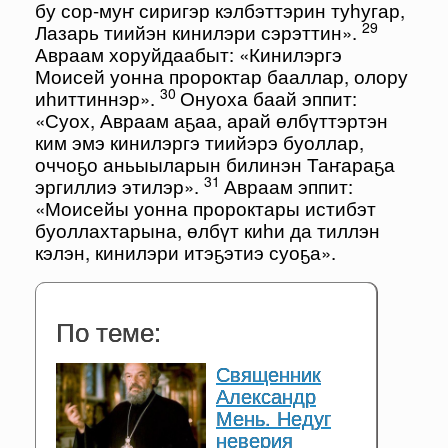
бу сор-муҥ сиригэр кэлбэттэрин туһугар,
29
Лазарь тиийэн кинилэри сэрэттин».
Авраам хоруйдаабыт: «Кинилэргэ
Моисей уонна пророктар бааллар, олору
30
иһиттиннэр».
Онуоха баай эппит:
«Суох, Авраам аҕаа, арай өлбүттэртэн
ким эмэ кинилэргэ тиийэрэ буоллар,
оччоҕо аньыыларын билинэн Таҥараҕа
31
эргиллиэ этилэр».
Авраам эппит:
«Моисейы уонна пророктары истибэт
буоллахтарына, өлбүт киһи да тиллэн
кэлэн, кинилэри итэҕэтиэ суоҕа».
По теме:
Священник
Александр
Мень. Недуг
неверия