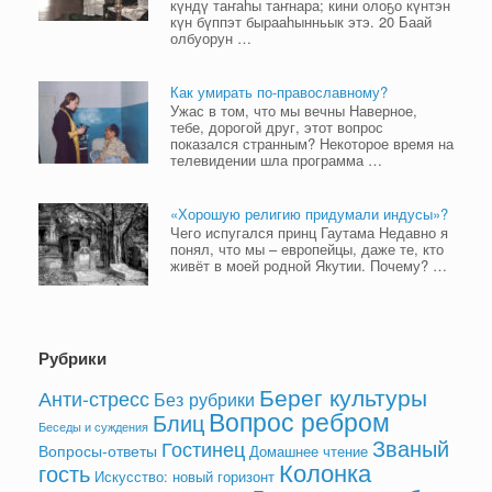
күндү таҥаһы таҥнара; кини олоҕо күнтэн
күн бүппэт бырааһынньык этэ. 20 Баай
олбуорун …
Как умирать по-православному?
Ужас в том, что мы вечны Наверное,
тебе, дорогой друг, этот вопрос
показался странным? Некоторое время на
телевидении шла программа …
«Хорошую религию придумали индусы»?
Чего испугался принц Гаутама Недавно я
понял, что мы – европейцы, даже те, кто
живёт в моей родной Якутии. Почему? …
Рубрики
Берег культуры
Анти-стресс
Без рубрики
Вопрос ребром
Блиц
Беседы и суждения
Званый
Гостинец
Вопросы-ответы
Домашнее чтение
Колонка
гость
Искусство: новый горизонт