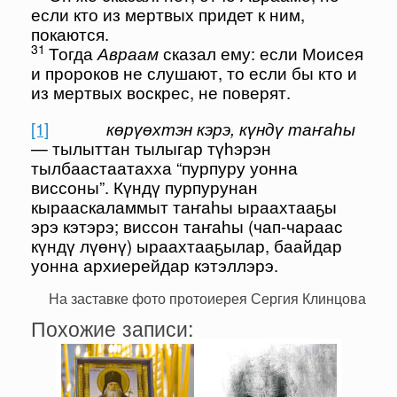
если кто из мертвых придет к ним,
покаются.
31
Тогда
Авраам
сказал ему: если Моисея
и пророков не слушают, то если бы кто и
из мертвых воскрес, не поверят.
[1]
көрүөхтэн кэрэ, күндү таҥаһы
— тылыттан тылыгар түһэрэн
тылбаастаатахха “пурпуру уонна
виссоны”. Күндү пурпурунан
кырааскаламмыт таҥаһы ыраахтааҕы
эрэ кэтэрэ; виссон таҥаһы (чап-чараас
күндү лүөнү) ыраахтааҕылар, баайдар
уонна архиерейдар кэтэллэрэ.
На заставке фото протоиерея Сергия Клинцова
Похожие записи: