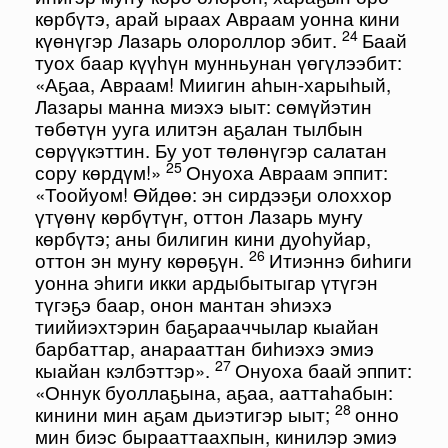
көрбүтэ, арай ыраах Авраам уонна кини
24
күөнүгэр Лазарь олороллор эбит.
Баай
туох баар күүһүн мунньунан үөгүлээбит:
«Аҕаа, Авраам! Миигин аһын-харыһый,
Лазары манна миэхэ ыыт: сөмүйэтин
төбөтүн ууга илитэн аҕалан тылбын
сөрүүкэттин. Бу уот төлөнүгэр салатан
25
сору көрдүм!»
Онуоха Авраам эппит:
«Тоойуом! Өйдөө: эн сирдээҕи олоххор
үтүөнү көрбүтүҥ, оттон Лазарь муҥу
көрбүтэ; аны билигин кини дуоһуйар,
26
оттон эн муҥу көрөҕүн.
Итиэннэ биһиги
уонна эһиги икки ардыбытыгар үтүгэн
түгэҕэ баар, онон мантан эһиэхэ
тиийиэхтэрин баҕарааччылар кыайан
барбаттар, анарааттан биһиэхэ эмиэ
27
кыайан кэлбэттэр».
Онуоха баай эппит:
«Оннук буоллаҕына, аҕаа, ааттаһабын:
28
кинини мин аҕам дьиэтигэр ыыт;
онно
мин биэс бырааттаахпын, кинилэр эмиэ