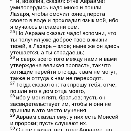
и, возопив, сказал: отче Аврааме!
умилосердись надо мною и пошли
Лазаря, чтобы омочил конец перста
своего в воде и прохладил язык мой, ибо
я мучаюсь в пламени сем.
25
Но Авраам сказал: чадо! вспомни, что
ты получил уже доброе твое в жизни
твоей, а Лазарь – злое; ныне же он здесь
утешается, а ты страдаешь;
26
и сверх всего того между нами и вами
утверждена великая пропасть, так что
хотящие перейти отсюда к вам не могут,
также и оттуда к нам не переходят.
27
Тогда сказал он: так прошу тебя, отче,
пошли его в дом отца моего,
28
ибо у меня пять братьев; пусть он
засвидетельствует им, чтобы и они не
пришли в это место мучения.
29
Авраам сказал ему: у них есть Моисей
и пророки; пусть слушают их.
30
Он же сказал: нет, отче Аврааме, но