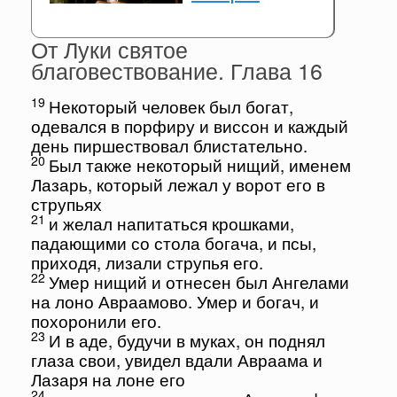
От Луки святое
благовествование. Глава 16
19
Некоторый человек был богат,
одевался в порфиру и виссон и каждый
день пиршествовал блистательно.
20
Был также некоторый нищий, именем
Лазарь, который лежал у ворот его в
струпьях
21
и желал напитаться крошками,
падающими со стола богача, и псы,
приходя, лизали струпья его.
22
Умер нищий и отнесен был Ангелами
на лоно Авраамово. Умер и богач, и
похоронили его.
23
И в аде, будучи в муках, он поднял
глаза свои, увидел вдали Авраама и
Лазаря на лоне его
24