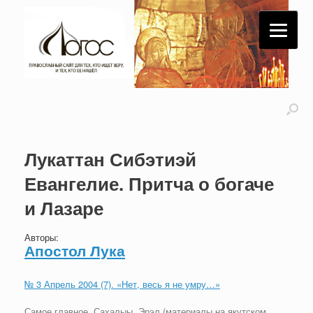
Лукаттан Сибэтиэй
Евангелие. Притча о богаче
и Лазаре
Авторы:
Апостол Лука
№ 3 Апрель 2004 (7). «Нет, весь я не умру…»
Самое главное
,
Сахалыы
,
Эрэл (материалы на якутском