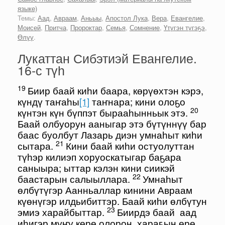
языке)
Темы:
Аад
,
Авраам
,
Аньыы
,
Апостол Лука
,
Вера
,
Евангелие
,
Моисей
,
Притча
,
Пророктар
,
Семья
,
Сомнение
,
Үтүгэн түгэҕэ
,
Өлүү
.
Лукаттан Сибэтиэй Евангелие.
16-с түһ
19
Биир баай киһи баара, көрүөхтэн кэрэ,
күндү таҥаһы
[1]
таҥнара; кини олоҕо
20
күнтэн күн бүппэт бырааһынньык этэ.
Баай олбуорун ааныгар этэ бүтүннүү бар
баас буолбут Лазарь диэн умнаһыт киһи
21
сытара.
Кини баай киһи остуолуттан
түһэр килиэп хоруоскатыгар баҕара
саныыра; ыттар кэлэн кини сиикэй
22
баастарын салыыллара.
Умнаһыт
өлбүтүгэр Аанньаллар кинини Авраам
күөнүгэр илдьибиттэр. Баай киһи өлбүтун
23
эмиэ харайбыттар.
Биирдэ баай аад
иһигэр муҥу көрө олорон, хараҕын өрө