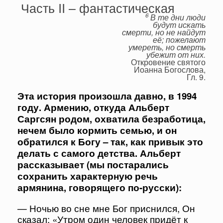
Часть II – фантастическая
6
В те дни люди
будут искать
смерти, но не найдут
её; пожелают
умереть, но смерть
убежит от них.
Откровение святого
Иоанна Богослова,
Гл. 9.
Эта история произошла давно, в 1994
году. Армению, откуда Альберт
Саргсян родом, охватила безработица,
нечем было кормить семью, и он
обратился к Богу – так, как привык это
делать с самого детства. Альберт
рассказывает (мы постарались
сохранить характерную речь
армянина, говорящего по-русски):
— Ночью во сне мне Бог приснился, Он
сказал: «Утром один человек придёт к