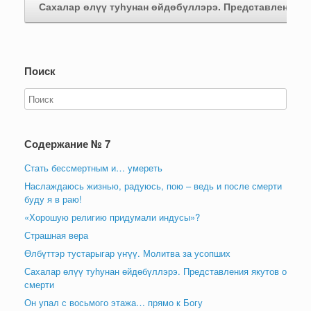
Сахалар өлүү туһунан өйдөбүллэрэ. Представления
Поиск
Содержание № 7
Стать бессмертным и… умереть
Наслаждаюсь жизнью, радуюсь, пою – ведь и после смерти
буду я в раю!
«Хорошую религию придумали индусы»?
Страшная вера
Өлбүттэр тустарыгар үҥүү. Молитва за усопших
Сахалар өлүү туһунан өйдөбүллэрэ. Представления якутов о
смерти
Он упал с восьмого этажа… прямо к Богу