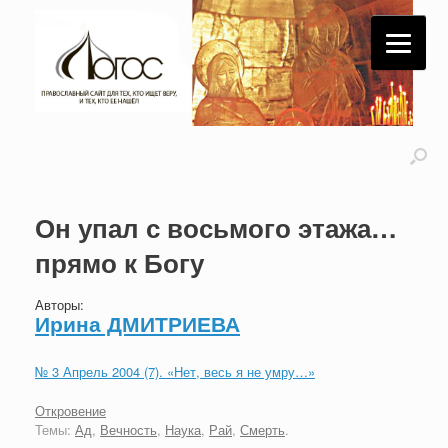
Он упал с восьмого этажа…
прямо к Богу
Авторы:
Ирина ДМИТРИЕВА
№ 3 Апрель 2004 (7). «Нет, весь я не умру…»
Откровение
Темы:
Ад
,
Вечность
,
Наука
,
Рай
,
Смерть
.