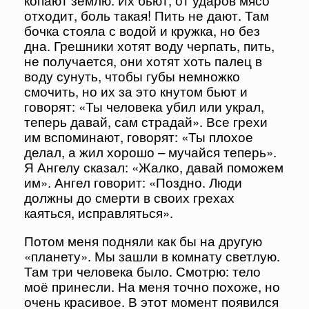
копают землю. Их бьют, от ударов мясо
отходит, боль такая! Пить не дают. Там
бочка стояла с водой и кружка, но без
дна. Грешники хотят воду черпать, пить,
не получается, они хотят хоть палец в
воду сунуть, чтобы губы немножко
смочить, но их за это кнутом бьют и
говорят: «Ты человека убил или украл,
теперь давай, сам страдай». Все грехи
им вспоминают, говорят: «Ты плохое
делал, а жил хорошо – мучайся теперь».
Я Ангелу сказал: «Жалко, давай поможем
им». Ангел говорит: «Поздно. Люди
должны до смерти в своих грехах
каяться, исправляться».
Потом меня подняли как бы на другую
«планету». Мы зашли в комнату светлую.
Там три человека было. Смотрю: тело
моё принесли. На меня точно похоже, но
очень красивое. В этот момент появился