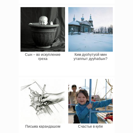
Сын – во искупление
Ким дуоһутуой мин
греха
утаппыт дууһабын?
Письма карандашом
Счастье в кубе