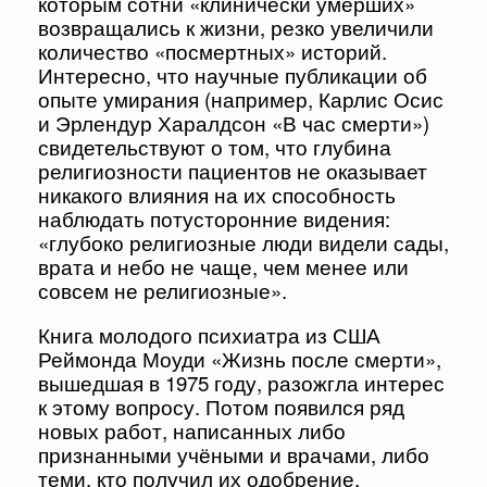
которым сотни «клинически умерших»
возвращались к жизни, резко увеличили
количество «посмертных» историй.
Интересно, что научные публикации об
опыте умирания (например, Карлис Осис
и Эрлендур Харалдсон «В час смерти»)
свидетельствуют о том, что глубина
религиозности пациентов не оказывает
никакого влияния на их способность
наблюдать потусторонние видения:
«глубоко религиозные люди видели сады,
врата и небо не чаще, чем менее или
совсем не религиозные».
Книга молодого психиатра из США
Реймонда Моуди «Жизнь после смерти»,
вышедшая в 1975 году, разожгла интерес
к этому вопросу. Потом появился ряд
новых работ, написанных либо
признанными учёными и врачами, либо
теми, кто получил их одобрение.