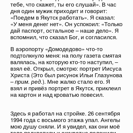
тебе, что скажет, ты его слушай». В час
дня один мужик приходит и говорит:
«Поедем в Якутск работать». Я сказал:
«У меня денег нет». Он успокоил: «Только
дай паспорт, остальное – наше дело». Я
вспомнил, что сказал Бог, и согласился.
В аэропорту «Домодедово» что-то
подтолкнуло меня: на полу газета смятая
валялась, на которую кто-то наступил, –
взял её. Открыл, смотрю: портрет Иисуса
Христа (Это был рисунок Ильи Глазунова
–
прим. ред.
). Мне жалко стало его. Я
взял и привёз портрет в Якутск, приклеил
на картон и над кроватью повесил.
Здесь я работал на стройке. 26 сентября
1994 года с восьмого этажа упал. Ангелы
мою душу сняли. И я увидел, как они моё
тело подхватили и аккуратно положили