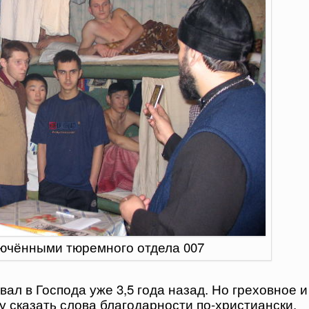
лючёнными тюремного отдела 007
вал в Господа уже 3,5 года назад. Но греховное и
у сказать слова благодарности по-христиански,