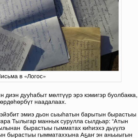
исьма в «Логос»
 диэн дууһабыт мөлтүүр эрэ кэмигэр буолбакка,
 көрдөһөрбүт наадалаах.
 бэйэбит эмиэ дьон сыыһатын барытын бырастыы
ҥара Тылыгар маннык сурулла сылдьар: “Атын
ылынан бырастыы гымматах киһиэхэ дьүүлэ
ытын бырастыы гымматаххына Аҕаҥ эн аньыыгын