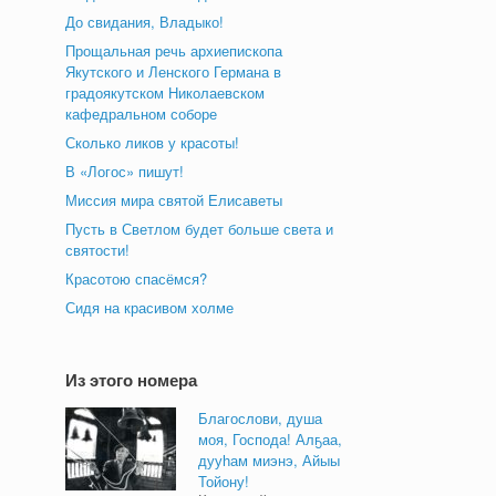
До свидания, Владыко!
Прощальная речь архиепископа
Якутского и Ленского Германа в
градоякутском Николаевском
кафедральном соборе
Сколько ликов у красоты!
В «Логос» пишут!
Миссия мира святой Елисаветы
Пусть в Светлом будет больше света и
святости!
Красотою спасёмся?
Сидя на красивом холме
Из этого номера
Благослови, душа
моя, Господа! Алҕаа,
дууһам миэнэ, Айыы
Тойону!