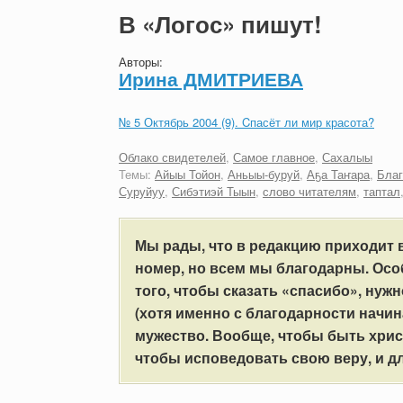
В «Логос» пишут!
Авторы:
Ирина ДМИТРИЕВА
№ 5 Октябрь 2004 (9). Cпасёт ли мир красота?
Облако свидетелей
,
Самое главное
,
Сахалыы
Темы:
Айыы Тойон
,
Аньыы-буруй
,
Аҕа Таҥара
,
Благ
Суруйуу
,
Сибэтиэй Тыын
,
слово читателям
,
таптал
Мы рады, что в редакцию приходит в
номер, но всем мы благодарны. Осо
того, чтобы сказать «спасибо», нуж
(хотя именно с благодарности начин
мужество. Вообще, чтобы быть хрис
чтобы исповедовать свою веру, и дл