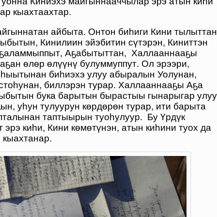
, уонна Киниэхэ майгыннааччылар эрэ атын киһи
р кыахтаахтар.
айгыннатан айбыта. Онтон биһиги Кини тылыттан
ыбытын, Кинилиин эйэбитин сүтэрэн, Киниттэн
лҕаламмыппыт, Аҕабытыттан, Халлааннааҕы
аҕан өлөр өлүүнү булуммуппут. Ол эрээри,
ыһыытынан биһиэхэ улуу абыралын Уолунан,
стоһунан, биллэрэн турар. Халлааннааҕы Аҕа
ыыбытын бука барытын бырастыы гынарыгар улуу
ын, уһун тулуурун көрдөрөн турар, ити барыта
пталынан таптыырын туоһулуур. Бу Үрдүк
 эрэ киһи, Кини көмөтүнэн, атын киһини туох да
 кыахтанар.