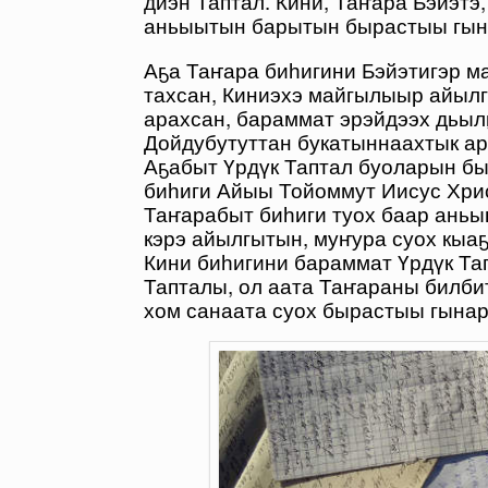
диэн Таптал. Кини, Таҥара Бэйэтэ
аньыытын барытын бырастыы гына
Аҕа Таҥара биһигини Бэйэтигэр м
тахсан, Киниэхэ майгылыыр айылг
арахсан, бараммат эрэйдээх дьы
Дойдубутуттан букатыннаахтык ар
Аҕабыт Үрдүк Таптал буоларын б
биһиги Айыы Тойоммут Иисус Хри
Таҥарабыт биһиги туох баар ань
кэрэ айылгытын, муҥура суох кыаҕ
Кини биһигини бараммат Үрдүк Та
Тапталы, ол аата Таҥараны билбит
хом санаата суох бырастыы гынар