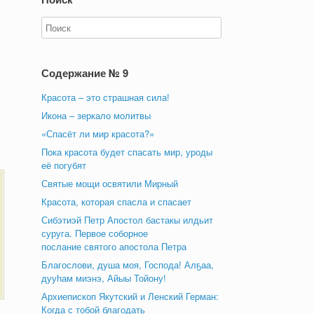
Содержание № 9
Красота – это страшная сила!
Икона – зеркало молитвы
«Спасёт ли мир красота?»
Пока красота будет спасать мир, уроды
её погубят
Святые мощи освятили Мирный
Красота, которая спасла и спасает
Сибэтиэй Петр Апостол бастакы илдьит
суруга. Первое соборное
послание святого апостола Петра
Благослови, душа моя, Господа! Алҕаа,
дууһам миэнэ, Айыы Тойону!
Архиепископ Якутский и Ленский Герман:
Когда с тобой благодать