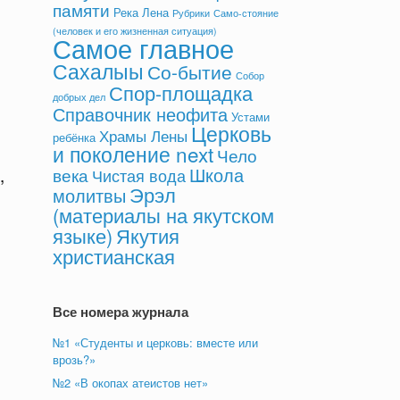
памяти
Река Лена
Рубрики
Само-стояние
(человек и его жизненная ситуация)
Самое главное
Сахалыы
Со-бытие
Собор
Спор-площадка
добрых дел
Справочник неофита
Устами
Церковь
Храмы Лены
ребёнка
и поколение next
Чело
Школа
века
,
Чистая вода
Эрэл
молитвы
(материалы на якутском
языке)
Якутия
христианская
Все номера журнала
№1 «Студенты и церковь: вместе или
врозь?»
№2 «В окопах атеистов нет»