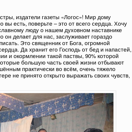
естры, издатели газеты «Логос»! Мир дому
 вы есть, поверьте – это от всего сердца. Хочу
ославному люду о нашем духовном наставнике
о он делает для нас, заслуживает гораздо
писать. Это священник от Бога, огромной
сердца. Да хранит его Господь от бед и напастей,
ении и окормлении такой паствы, 90% которой
екоторые большую часть своей жизни отбывают
ушённым практически во всём, очень тяжело
агере не принято открыто выражать своих чувств,