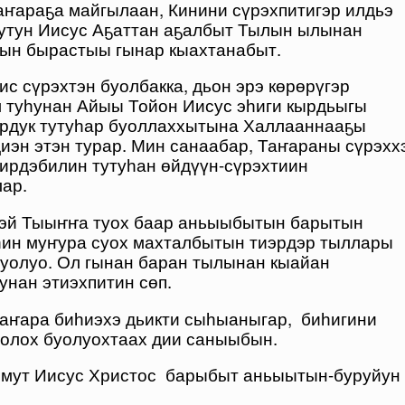
аҥараҕа майгылаан, Кинини сүрэхпитигэр илдьэ
путун Иисус Аҕаттан аҕалбыт Тылын ылынан
тын бырастыы гынар кыахтанабыт.
ис сүрэхтэн буолбакка, дьон эрэ көрөрүгэр
 туһунан Айыы Тойон Иисус эһиги кырдьыгы
курдук тутуһар буоллаххытына Халлааннааҕы
иэн этэн турар. Мин санаабар, Таҥараны сүрэхх
ирдэбилин тутуһан өйдүүн-сүрэхтиин
ар.
тиэй Тыыҥҥа туох баар аньыыбытын барытын
ин муҥура суох махталбытын тиэрдэр тыллары
буолуо. Ол гынан баран тылынан кыайан
унан этиэхпитин сөп.
Таҥара биһиэхэ дьикти сыһыаныгар, биһигини
олох буолуохтаах дии саныыбын.
ммут Иисус Христос барыбыт аньыытын-буруйун