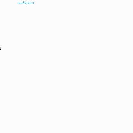
выбирает
э