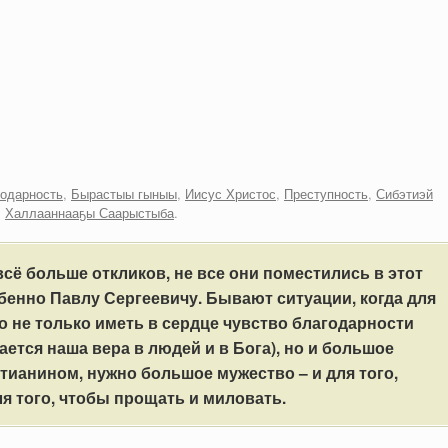
одарность
,
Бырастыы гыныы
,
Иисус Христос
,
Преступность
,
Сибэтиэй
,
Халлааннааҕы Саарыстыба
.
сё больше откликов, не все они поместились в этот
бенно Павлу Сергеевичу. Бывают ситуации, когда для
но не только иметь в сердце чувство благодарности
ается наша вера в людей и в Бога), но и большое
тианином, нужно большое мужество – и для того,
я того, чтобы прощать и миловать.