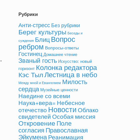
Рубрики
Анти-стресс
Без рубрики
Берег культуры
Беседы и
Вопрос
Блиц
суждения
ребром
Вопросы-ответы
Гостинец
Домашнее чтение
а
.
Званый гость
Искусство: новый
Колонка редактора
горизонт
Лестница в небо
Кэс Тыл
Милость
Между мной и Евангелием
сердца
Музейные ценности
Наедине со всеми
Небесное
Наука+вера=
Новости
отечество
Облако
свидетелей
Особая миссия
Откровение
Поле
согласия
Православная
Эйкумена
Реанимация