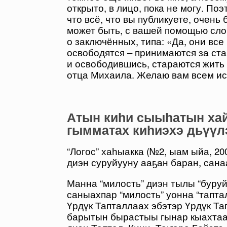
открыто, в лицо, пока не могу. По
что всё, что вы публикуете, очень 
может быть, с вашей помощью слом
о заключённых, типа: «Да, они все 
освободятся – принимаются за ста
и освободившись, стараются жить 
отца Михаила. Желаю вам всем и
Атын киһи сыыһатын ха
гымматах киһиэхэ дьүүл
“Логос” хаһыакка (№2, ыам ыйа, 20
диэн суруйууну ааҕан баран, сан
Манна “милость” диэн тылы “буру
саныахпар “милость” уонна “тапта
Үрдүк Тапталлаах эбэтэр Үрдүк Та
барытын бырастыы гынар кыахтаах