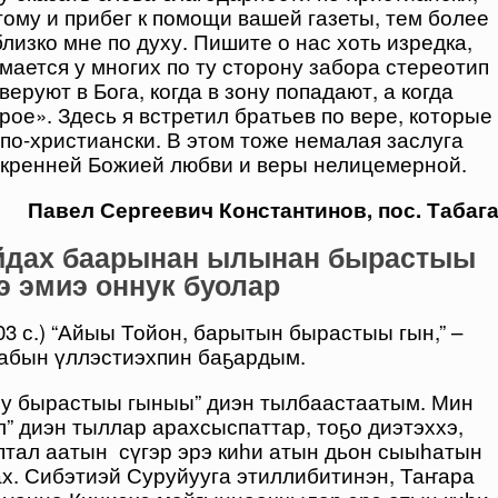
этому и прибег к помощи вашей газеты, тем более
близко мне по духу. Пишите о нас хоть изредка,
ается у многих по ту сторону забора стереотип
веруют в Бога, когда в зону попадают, а когда
рое». Здесь я встретил братьев по вере, которые
по-христиански. В этом тоже немалая заслуга
скренней Божией любви и веры нелицемерной.
Павел Сергеевич Константинов, пос. Табаг
йдах баарынан ылынан бырастыы
э эмиэ оннук буолар
03 с.) “Айыы Тойон, барытын бырастыы гын,” –
аабын үллэстиэхпин баҕардым.
йу бырастыы гыныы” диэн тылбаастаатым. Мин
л” диэн тыллар арахсыспаттар, тоҕо диэтэххэ,
птал аатын сүгэр эрэ киһи атын дьон сыыһатын
. Сибэтиэй Суруйууга этиллибитинэн, Таҥара