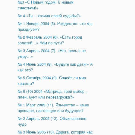
№3 «С Новым годом! С новым
счастьем!»
№ 4 «Ты – хозяин своей судьбы?»
№ 1 Январь 2004 (5). Рождество: что мы
празднуем?
№ 2 Февраль 2004 (6). «Есть город
золотой…» Нам по пути?
№ 3 Апрель 2004 (7). «Нет, весь я не
умру…»
№ 4 Июнь 2004 (8). «Будьте как дети!» А
как это?
№ 5 Октябрь 2004 (9). Cпасёт ли мир
красота?
№ 6 (10) 2004 «Матрица: твой выбор –
плен, бунт или перезагрузка?»
№ 1 Март 2005 (11). Язычество – наше
прошлое, настоящее или будущее?
№ 2 Апрель 2005 (12). Обыкновенное
чудо
№ 3 Июнь 2005 (13). Дорога, которая нас