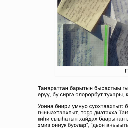
П
Таҥараттан барытын бырастыы гын
өрүү, бу сиргэ олорорбут тухары,
Уонна биири умнуо суохтаахпыт:
гыныахтаахпыт, тоҕо диэтэххэ Та
киһи сыыһатын хайдах баарынан 
эмиэ оннук буолар”, “дьон аньы