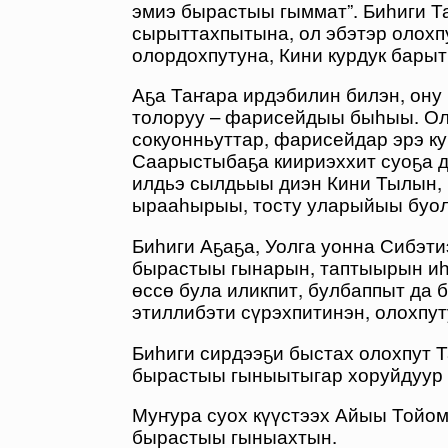
эмиэ бырастыы гыммат”. Биһиги Т
сырыттахпытына, ол эбэтэр олох
олордохпутуна, Кини курдук бары
Аҕа Таҥара ирдэбилин билэн, ону 
толоруу – фарисейдыы быһыы. Ол
сокуонньуттар, фарисейдар эрэ 
Саарыстыбаҕа киириэххит суоҕа д
илдьэ сылдьыы диэн Кини Тылын, 
ырааһырыы, тосту уларыйыы буол
Биһиги Аҕаҕа, Уолга уонна Сибэ
бырастыы гынарын, таптыырын иһ
өссө була иликпит, булбаппыт да 
этиллибэти сүрэхпитинэн, олохпут
Биһиги сирдээҕи быстах олохпут 
бырастыы гыныытыгар хоруйдуур 
Муҥура суох күүстээх Айыы Тойо
бырастыы гыныахтын.