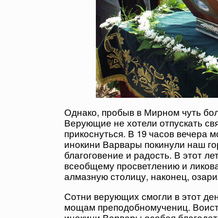
Однако, пробыв в Мирном чуть бо
Верующие не хотели отпускать свя
прикоснуться. В 19 часов вечера
инокини Варвары покинули наш го
благоговение и радость. В этот ле
всеобщему просветлению и ликова
алмазную столицу, наконец, озари
Сотни верующих смогли в этот ден
мощам преподобномучениц. Воисти
инокини Варвары особая благодат