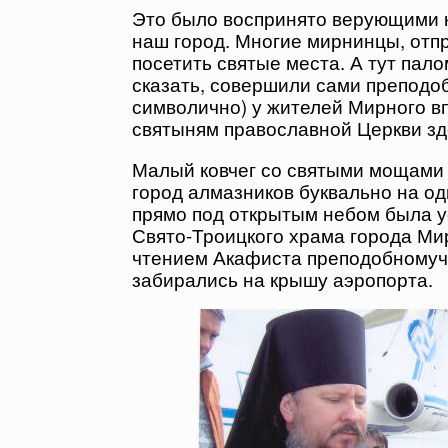
Это было воспринято верующими к
наш город. Многие мирнинцы, отпр
посетить святые места. А тут пал
сказать, совершили сами преподо
символично) у жителей Мирного в
святыням православной Церкви зде
Малый ковчег со святыми мощами 
город алмазников буквально на о
прямо под открытым небом была у
Свято-Троицкого храма города Мир
чтением Акафиста преподобномуч
забирались на крышу аэропорта.