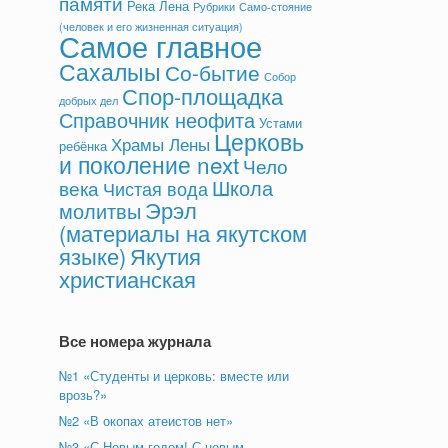
памяти
Река Лена
Рубрики
Само-стояние
(человек и его жизненная ситуация)
Самое главное
Сахалыы
Со-бытие
Собор
Спор-площадка
добрых дел
Справочник неофита
Устами
Церковь
Храмы Лены
ребёнка
и поколение next
Чело
Школа
века
Чистая вода
Эрэл
молитвы
(материалы на якутском
языке)
Якутия
христианская
Все номера журнала
№1 «Студенты и церковь: вместе или
врозь?»
№2 «В окопах атеистов нет»
№3 «С Новым годом! С новым