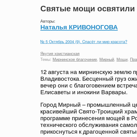
Святые мощи освятили
Авторы:
Наталья КРИВОНОГОВА
№ 5 Октябрь 2004 (9). Cпасёт ли мир красота?
Якутия христианская
Темы:
Мирнинское благочиние
,
Мирный
,
Мощи
,
Пра
12 августа на мирнинскую землю 
Владивостока. Бесценный груз ожи
вечер они с благоговением встре
Елисаветы и инокини Варвары.
Город Мирный – промышленный це
красивейший Свято-Троицкий храм
программе принесения мощей в Рос
технического обслуживания самол
прикоснуться к драгоценной святы