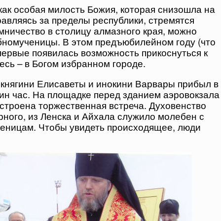
ак особая милость Божия, которая снизошла на
авляясь за пределы республики, стремятся
омничество в столицу алмазного края, можно
бномученицы. В этом предъюбилейном году (что
первые появилась возможность прикоснуться к
сь – в Богом избранном городе.
княгини Елисаветы и инокини Варвары прибыл в
дин час. На площадке перед зданием аэровокзала
строена торжественная встреча. Духовенство
ного, из Ленска и Айхала служило молебен с
еницам. Чтобы увидеть происходящее, люди