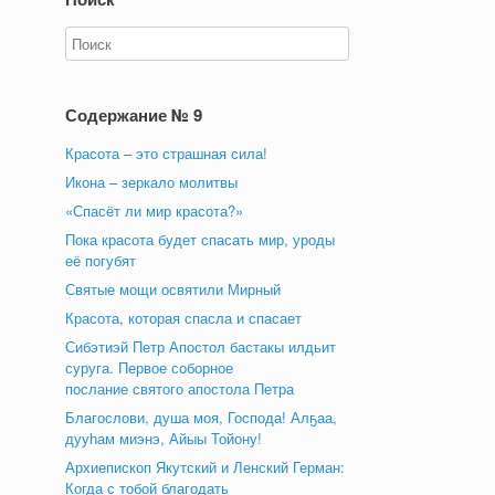
Содержание № 9
Красота – это страшная сила!
Икона – зеркало молитвы
«Спасёт ли мир красота?»
Пока красота будет спасать мир, уроды
её погубят
Святые мощи освятили Мирный
Красота, которая спасла и спасает
Сибэтиэй Петр Апостол бастакы илдьит
суруга. Первое соборное
послание святого апостола Петра
Благослови, душа моя, Господа! Алҕаа,
дууһам миэнэ, Айыы Тойону!
Архиепископ Якутский и Ленский Герман:
Когда с тобой благодать