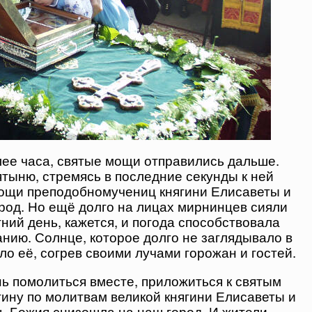
лее часа, святые мощи отправились дальше.
тыню, стремясь в последние секунды к ней
 мощи преподобномучениц княгини Елисаветы и
род. Но ещё долго на лицах мирнинцев сияли
тний день, кажется, и погода способствовала
нию. Солнце, которое долго не заглядывало в
ло её, согрев своими лучами горожан и гостей.
ь помолиться вместе, приложиться к святым
ну по молитвам великой княгини Елисаветы и
ь Божия снизошла на наш город. И жители