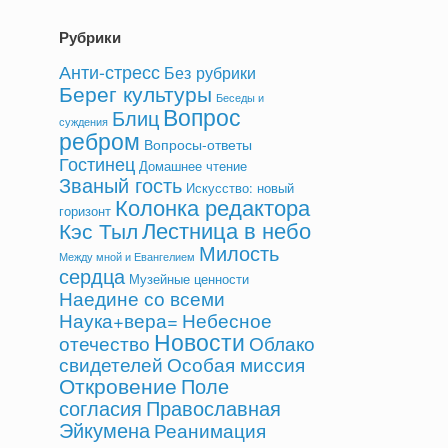
Рубрики
Анти-стресс
Без рубрики
Берег культуры
Беседы и
Вопрос
Блиц
суждения
ребром
Вопросы-ответы
Гостинец
Домашнее чтение
Званый гость
Искусство: новый
Колонка редактора
горизонт
Лестница в небо
Кэс Тыл
Милость
Между мной и Евангелием
сердца
Музейные ценности
Наедине со всеми
Небесное
Наука+вера=
Новости
отечество
Облако
свидетелей
Особая миссия
Откровение
Поле
согласия
Православная
Эйкумена
Реанимация