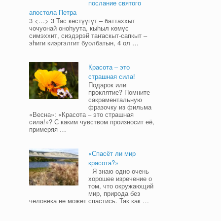
послание святого
апостола Петра
3 <…> 3 Тас көстүүгүт – баттаххыт
чочуонай оноһуута, кыһыл көмүс
симэххит, сиэдэрэй таҥаскыт-сапкыт –
эһиги киэргэлгит буолбатын, 4 ол …
Красота – это
страшная сила!
Подарок или
проклятие? Помните
сакраментальную
фразочку из фильма
«Весна»: «Красота – это страшная
сила!»? С каким чувством произносит её,
примеряя …
«Спасёт ли мир
красота?»
Я знаю одно очень
хорошее изречение о
том, что окружающий
мир, природа без
человека не может спастись. Так как …