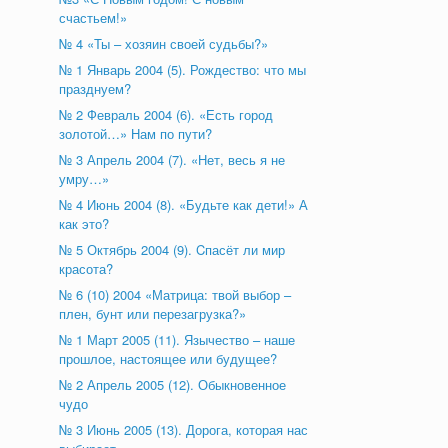
счастьем!»
№ 4 «Ты – хозяин своей судьбы?»
№ 1 Январь 2004 (5). Рождество: что мы
празднуем?
№ 2 Февраль 2004 (6). «Есть город
золотой…» Нам по пути?
№ 3 Апрель 2004 (7). «Нет, весь я не
умру…»
№ 4 Июнь 2004 (8). «Будьте как дети!» А
как это?
№ 5 Октябрь 2004 (9). Cпасёт ли мир
красота?
№ 6 (10) 2004 «Матрица: твой выбор –
плен, бунт или перезагрузка?»
№ 1 Март 2005 (11). Язычество – наше
прошлое, настоящее или будущее?
№ 2 Апрель 2005 (12). Обыкновенное
чудо
№ 3 Июнь 2005 (13). Дорога, которая нас