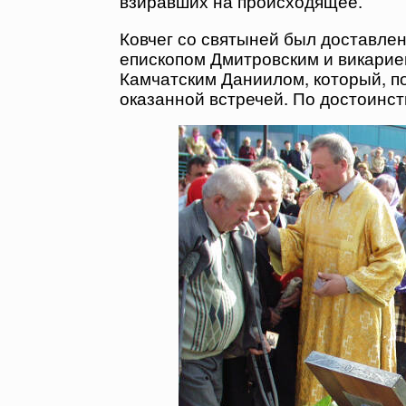
взиравших на происходящее.
Ковчег со святыней был доставл
епископом Дмитровским и викарие
Камчатским Даниилом, который, по
оказанной встречей. По достоинст