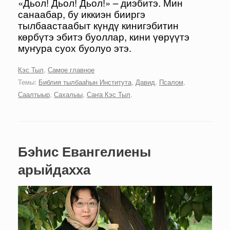
«Дьол! Дьол! Дьол!» – диэбитэ. Мин
санаабар, бу иккиэн бииргэ
тылбаастаабыт күндү кинигэбитин
көрбүтэ эбитэ буоллар, кини үөрүүтэ
муҥура суох буолуо этэ.
Кэс Тыл
,
Самое главное
Темы:
Библия тылбааһын Института
,
Давид
,
Псалом
,
Саалтыыр
,
Сахалыы
,
Саҥа Кэс Тыл
.
Бэһис Евангелиены
арыйдахха