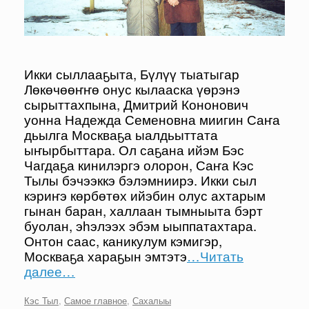
Икки сыллааҕыта, Бүлүү тыатыгар
Лөкөчөөҥҥө онус кылааска үөрэнэ
сырыттахпына, Дмитрий Кононович
уонна Надежда Семеновна миигин Саҥа
дьылга Москваҕа ыалдьыттата
ыҥырбыттара. Ол саҕана ийэм Бэс
Чагдаҕа кинилэргэ олорон, Саҥа Кэс
Тылы бэчээккэ бэлэмниирэ. Икки сыл
кэриҥэ көрбөтөх ийэбин олус ахтарым
гынан баран, халлаан тымныыта бэрт
буолан, эһэлээх эбэм ыыппатахтара.
Онтон саас, каникулум кэмигэр,
Москваҕа хараҕын эмтэтэ
…Читать
далее…
Кэс Тыл
,
Самое главное
,
Сахалыы