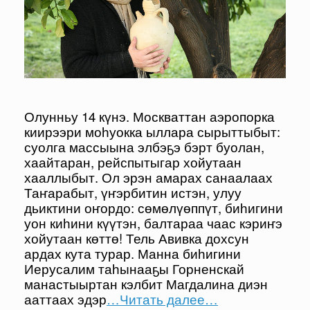
Олунньу 14 күнэ. Москваттан аэропорка
киирээри моһуокка ыллара сырыттыбыт:
суолга массыына элбэҕэ бэрт буолан,
хаайтаран, рейспытыгар хойутаан
хааллыбыт. Ол эрэн амарах санаалаах
Таҥарабыт, үҥэрбитин истэн, улуу
дьиктини оҥордо: сөмөлүөппүт, биһигини
уон киһини күүтэн, балтараа чаас кэриҥэ
хойутаан көттө! Тель Авивка дохсун
ардах кута турар. Манна биһигини
Иерусалим таһынааҕы Горненскай
манастыыртан кэлбит Магдалина диэн
ааттаах эдэр
…Читать далее…