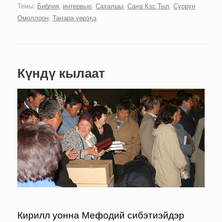
Темы:
Библия
,
интервью
,
Сахалыы
,
Саҥа Кэс Тыл
,
Суорун
Омоллоон
,
Таҥара үөрэҕэ
.
Күндү кылаат
Кирилл уонна Мефодий сибэтиэйдэр