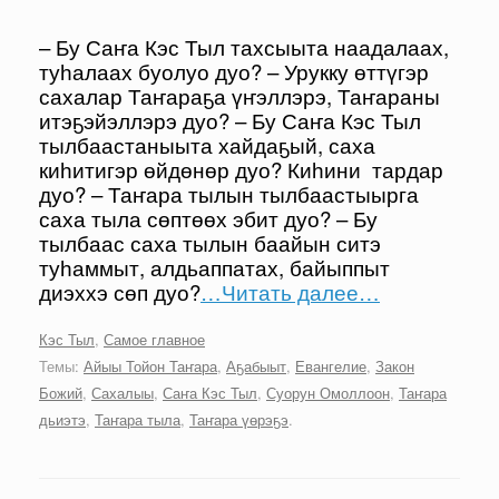
– Бу Саҥа Кэс Тыл тахсыыта наадалаах,
туһалаах буолуо дуо? – Урукку өттүгэр
сахалар Таҥараҕа үҥэллэрэ, Таҥараны
итэҕэйэллэрэ дуо? – Бу Саҥа Кэс Тыл
тылбаастаныыта хайдаҕый, саха
киһитигэр өйдөнөр дуо? Киһини тардар
дуо? – Таҥара тылын тылбаастыырга
саха тыла сөптөөх эбит дуо? – Бу
тылбаас саха тылын баайын ситэ
туһаммыт, алдьаппатах, байыппыт
диэххэ сөп дуо?
…Читать далее…
Кэс Тыл
,
Самое главное
Темы:
Айыы Тойон Таҥара
,
Аҕабыыт
,
Евангелие
,
Закон
Божий
,
Сахалыы
,
Саҥа Кэс Тыл
,
Суорун Омоллоон
,
Таҥара
дьиэтэ
,
Таҥара тыла
,
Таҥара үөрэҕэ
.