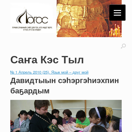
Саҥа Кэс Тыл
№ 1 Апрель 2010 (25). Язык мой – друг мой
Давидтыын сэһэргэһиэхпин
баҕардым