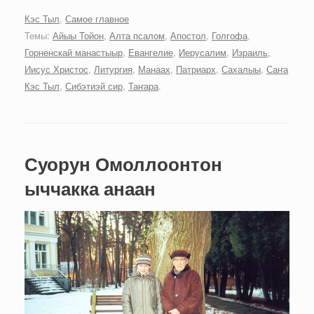
Кэс Тыл
,
Самое главное
Темы:
Айыы Тойон
,
Алта псалом
,
Апостол
,
Голгофа
,
Горненскай манастыыр
,
Евангелие
,
Иерусалим
,
Израиль
,
Иисус Христос
,
Литургия
,
Манаах
,
Патриарх
,
Сахалыы
,
Саҥа
Кэс Тыл
,
Сибэтиэй сир
,
Таҥара
.
Суорун Омоллоонтон
ыччакка анаан