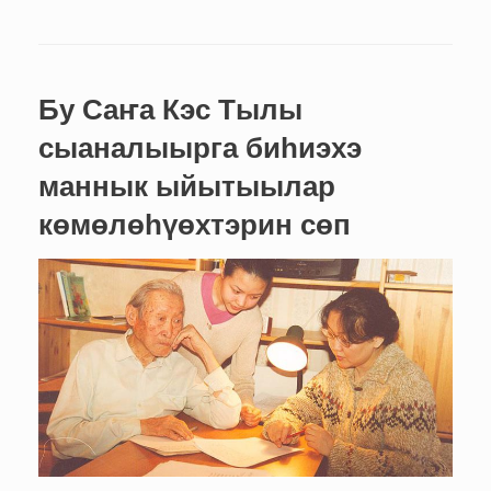
Бу Саҥа Кэс Тылы
сыаналыырга биһиэхэ
маннык ыйытыылар
көмөлөһүөхтэрин сөп