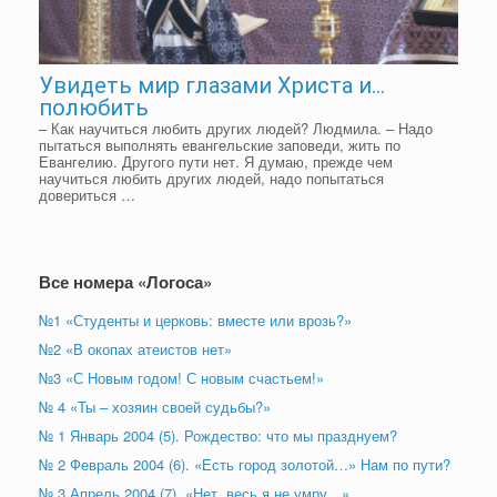
Увидеть мир глазами Христа и…
полюбить
– Как научиться любить других людей? Людмила. – Надо
пытаться выполнять евангельские заповеди, жить по
Евангелию. Другого пути нет. Я думаю, прежде чем
научиться любить других людей, надо попытаться
довериться …
Все номера «Логоса»
№1 «Студенты и церковь: вместе или врозь?»
№2 «В окопах атеистов нет»
№3 «С Новым годом! С новым счастьем!»
№ 4 «Ты – хозяин своей судьбы?»
№ 1 Январь 2004 (5). Рождество: что мы празднуем?
№ 2 Февраль 2004 (6). «Есть город золотой…» Нам по пути?
№ 3 Апрель 2004 (7). «Нет, весь я не умру…»