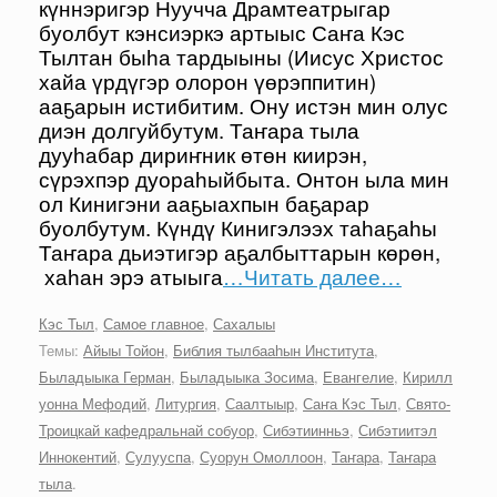
күннэригэр Нуучча Драмтеатрыгар
буолбут кэнсиэркэ артыыс Саҥа Кэс
Тылтан быһа тардыыны (Иисус Христос
хайа үрдүгэр олорон үөрэппитин)
ааҕарын истибитим. Ону истэн мин олус
диэн долгуйбутум. Таҥара тыла
дууһабар дириҥник өтөн киирэн,
сүрэхпэр дуораһыйбыта. Онтон ыла мин
ол Кинигэни ааҕыахпын баҕарар
буолбутум. Күндү Кинигэлээх таһаҕаһы
Таҥара дьиэтигэр аҕалбыттарын көрөн,
хаһан эрэ атыыга
…Читать далее…
Кэс Тыл
,
Самое главное
,
Сахалыы
Темы:
Айыы Тойон
,
Библия тылбааһын Института
,
Быладыыка Герман
,
Быладыыка Зосима
,
Евангелие
,
Кирилл
уонна Мефодий
,
Литургия
,
Саалтыыр
,
Саҥа Кэс Тыл
,
Свято-
Троицкай кафедральнай собуор
,
Сибэтиинньэ
,
Сибэтиитэл
Иннокентий
,
Сулууспа
,
Суорун Омоллоон
,
Таҥара
,
Таҥара
тыла
.